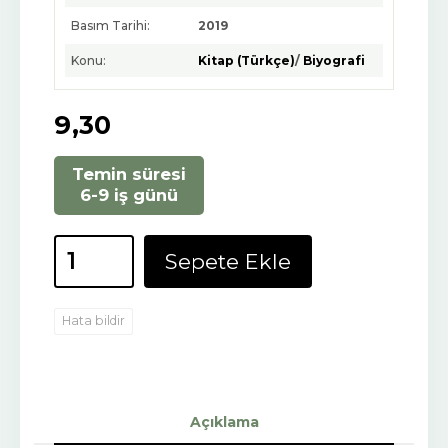
Basım Tarihi:
2019
Konu:
Kitap (Türkçe)
/
Biyografi
9
,30
Temin süresi
6-9 iş günü
Sepete Ekle
Hata bildir
Açıklama