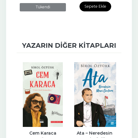
Sepete Ekle
Tükendi
YAZARIN DIĞER KITAPLARI
tiz
Cem Karaca
Ata – Neredesin 
Tu