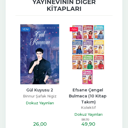
YAYINEVININ DIĞER
KITAPLARI
YENI
-%
14
u 3
Gül Kuyusu 2
Efsane Çengel 
Renkl
Bulmaca (10 Kitap 
& Ye
Nigiz
Binnur Şafak Nigiz
Takım)
arı
Dokuz Yayınları
Kolektif
Dokuz Yayınları
Do
58
,70
26
,00
49
,90