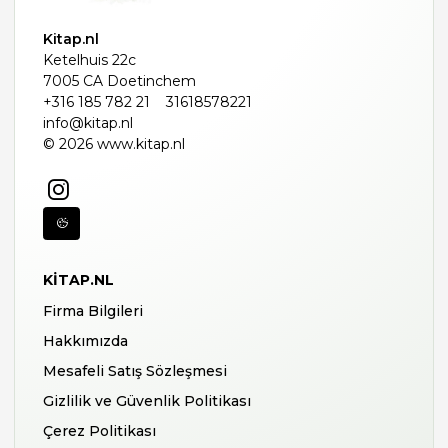
Kitap.nl
Ketelhuis 22c
7005 CA Doetinchem
+316 185 782 21
31618578221
info@kitap.nl
© 2026 www.kitap.nl
KITAP.NL
Firma Bilgileri
Hakkımızda
Mesafeli Satış Sözleşmesi
Gizlilik ve Güvenlik Politikası
Çerez Politikası