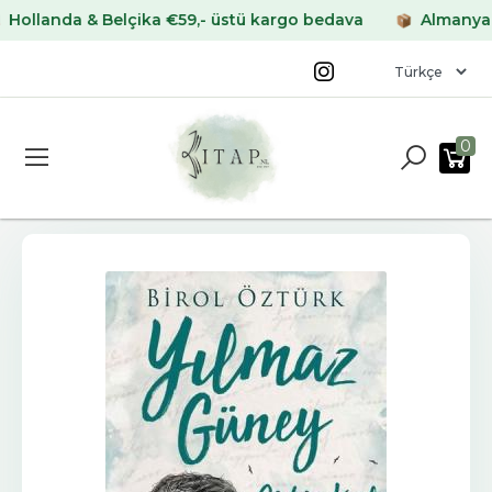
anda & Belçika €59,- üstü kargo bedava
Almanya & Fra
0