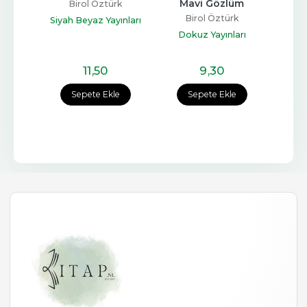
Mavi Gözlüm
rk
Birol Öztürk
Birol Öztürk
B
ınları
Siyah Beyaz Yayınları
Dokuz Yayınları
Do
11
,50
9
,30
e
Sepete Ekle
Sepete Ekle