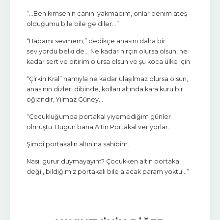
“…Ben kimsenin canını yakmadım, onlar benim ateş
olduğumu bile bile geldiler…”
“Babamı sevmem,” dedikçe anasını daha bir
seviyordu belki de… Ne kadar hırçın olursa olsun, ne
kadar sert ve bitirim olursa olsun ve şu koca ülke için
“Çirkin Kral” namıyla ne kadar ulaşılmaz olursa olsun,
anasının dizleri dibinde, kolları altında kara kuru bir
oğlandır, Yılmaz Güney...
“Çocukluğumda portakal yiyemediğim günler
olmuştu. Bugün bana Altın Portakal veriyorlar.
Şimdi portakalın altınına sahibim.
Nasıl gurur duymayayım? Çocukken altın portakal
değil, bildiğimiz portakalı bile alacak param yoktu…”