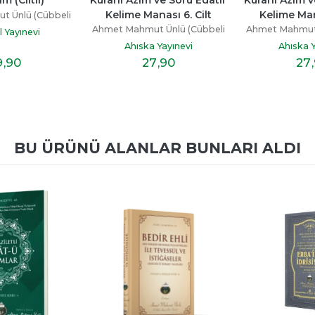
nası 6. Cilt
Kelime Manası 4. Cilt
Kelime Man
 Ünlü (Cübbeli
Ahmet Mahmut Ünlü (Cübbeli
Ahmet Mahmut 
oca)
Hoca)
Ho
 Yayınevi
Ahıska Yayınevi
Ahıska Y
7
,90
27
,90
27
BU ÜRÜNÜ ALANLAR BUNLARI ALDI