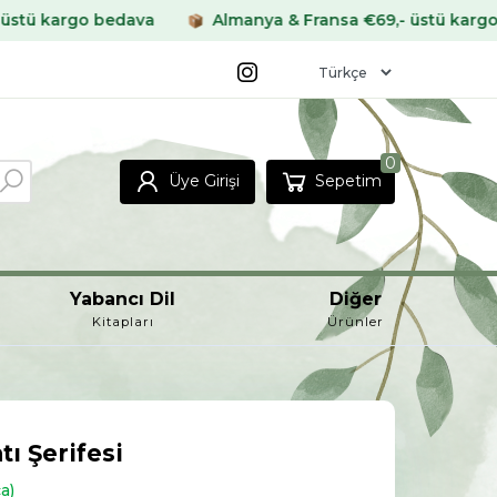
ava
Almanya & Fransa €69,- üstü kargo bedava
Di
0
Üye Girişi
Sepetim
Yabancı Dil
Diğer
Kitapları
Ürünler
tı Şerifesi
a)