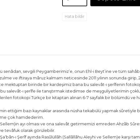
Hata bildir
senâdan, sevgili Peygamberimiz’e, onun Ehl-i Beyt’ine ve tüm sahâbes
ir zulme ve iftiraya mâruz kalmam neticesinde 2011 yılının sonunda girip,
e mektuptan birinde bir kardeşimiz bana bu salevât-ı şerîfenin fotokop
u salevât-ı şerîfe ile tanıştırmak istedimse de meşguliyetlerimin çoklu
rilen fotokopi Türkçe bir kitaptan alınan 6-7 sayfalık bir bölümdü ve h
n ettiğim bazı kaynaklar arasında nüsha tekabülü yapmak sûretiyle bu
bime çok hamdederim.
i ve Sellem)in ayı olması ve ona salevât getirmemizi emreden Ahzâb Sûre
tevâfuk olarak görülebilir.
 Şa‘bân-ı Şerîf ayında Rasûlüllâh (Sallâllâhu Aleyhi ve Sellem)e karşı 