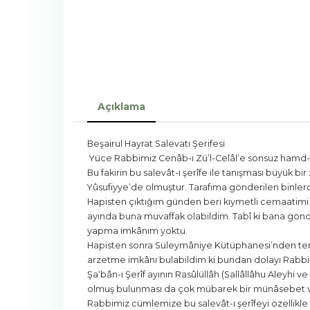
Açıklama
Beşairul Hayrat Salevatı Şerifesi
Yüce Rabbimiz Cenâb-ı Zü’l-Celâl’e sonsuz hamd-ü 
Bu fakirin bu salevât-ı şerîfe ile tanışması büyük b
Yûsufiyye’de olmuştur. Tarafıma gönderilen binlerc
Hapisten çıktığım günden beri kıymetli cemaatimi b
ayında buna muvaffak olabildim. Tabî ki bana gönde
yapma imkânım yoktu.
Hapisten sonra Süleymâniye Kütüphanesi’nden temi
arzetme imkânı bulabildim ki bundan dolayı Rab
Şa‘bân-ı Şerîf ayının Rasûlüllâh (Sallâllâhu Aleyh
olmuş bulunması da çok mübarek bir münâsebet ve 
Rabbimiz cümlemize bu salevât-ı şerîfeyi özellikle