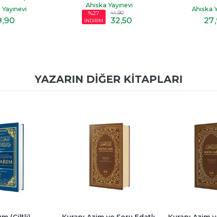
 Yayınevi
Hoca)
Ho
Ahıska Yayınevi
Ahıska Y
44
,90
32
,50
27
,90
27
YAZARIN DIĞER KITAPLARI
ve Soru Edatlı 
Kuranı Azim ve Soru Edatlı 
Kuranı Azim ve