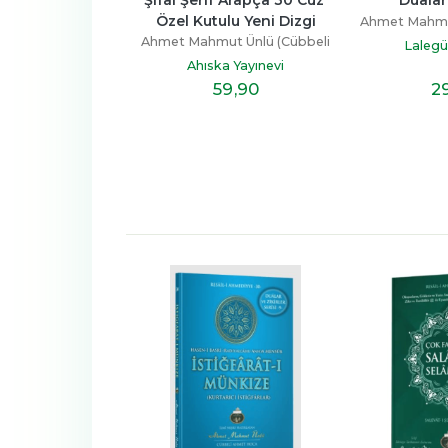
ulu Yeni Dizgi
Kelime Ma
Ahmet Mahmut Ünlü (Cübbeli
ut Ünlü (Cübbeli
Ahmet Mahmut
Hoca)
Lalegül Yayınevi
Hoca)
H
ka Yayınevi
Ahıska
59
,90
29
,90
2