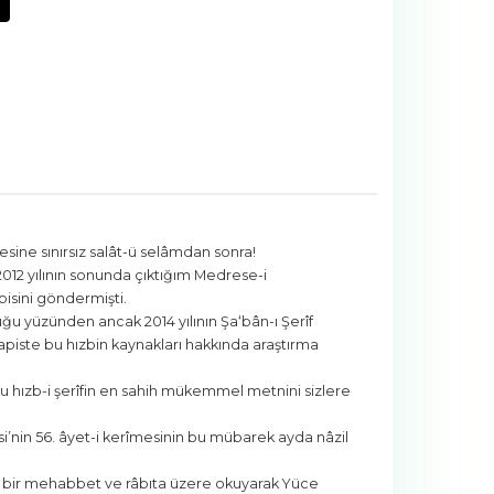
ine sınırsız salât-ü selâmdan sonra!
 2012 yılının sonunda çıktığım Medrese-i
isini göndermişti.
ğu yüzünden ancak 2014 yılının Şa‘bân-ı Şerîf
apiste bu hızbin kaynakları hakkında araştırma
 hızb-i şerîfin en sahih mükemmel metnini sizlere
si’nin 56. âyet-i kerîmesinin bu mübarek ayda nâzil
tam bir mehabbet ve râbıta üzere okuyarak Yüce