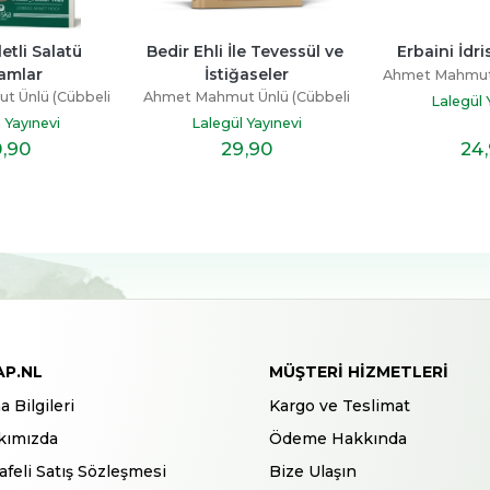
le Tevessül ve 
Erbaini İdrisiyye (Ciltli)
Nişan Ve N
ğaseler
Ahmet Mahmut Ünlü (Cübbeli
Ahmet Mahmut 
 Ünlü (Cübbeli
Hoca)
Ho
Lalegül Yayınevi
Lalegül 
oca)
l Yayınevi
9
,90
24
,90
12
AP.NL
MÜŞTERI HIZMETLERI
a Bilgileri
Kargo ve Teslimat
kımızda
Ödeme Hakkında
feli Satış Sözleşmesi
Bize Ulaşın