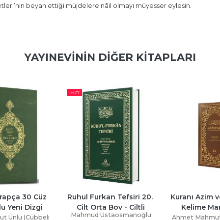
tleri’nin beyan ettiği müjdelere nâil olmayı müyesser eylesin.
YAYINEVININ DIĞER KITAPLARI
n Tefsiri 20. 
Kuranı Azim ve Soru Edatlı 
Kuranı Azim ve
 Boy - Ciltli
Kelime Manası 6. Cilt
Kelime Man
taosmanoğlu
Ahmet Mahmut Ünlü (Cübbeli
Ahmet Mahmut 