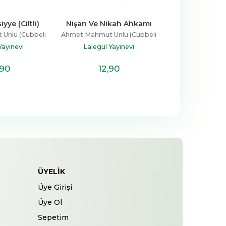
ikah Ahkamı
İstiğfar Risâlesi
Ümmeti İnş
Kadın
Ünlü (Cübbeli
Ahmet Mahmut Ünlü (Cübbeli
Haifaa Y
ca)
Hoca)
Yayınevi
Lalegül Yayınevi
Tahlil Yay
,90
13
,90
15
,7
ÜYELIK
Üye Girişi
Üye Ol
Sepetim