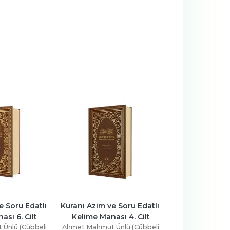
 Soru Edatlı 
Kuranı Azim ve Soru Edatlı 
Kuranı Azim ve 
ası 4. Cilt
Kelime Manası 3. Cilt
Kelime Manas
Ünlü (Cübbeli
Ahmet Mahmut Ünlü (Cübbeli
Ahmet Mahmut Ü