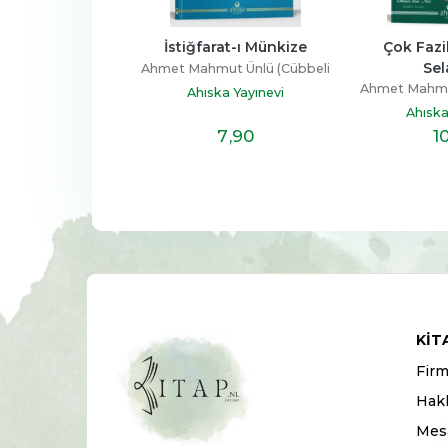
rat-ı Münkize
Çok Faziletli Salatü 
Bedir Ehli İ
Selamlar
İsti
ut Ünlü (Cübbeli
Ahmet Mahmut Ünlü (Cübbeli
Ahmet Mahmut
Hoca)
ka Yayınevi
Hoca)
H
Ahıska Yayınevi
Lalegü
7
,90
10
,90
2
KIT
Firm
Hak
Mesa