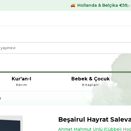
Hollanda & Belçika €59,- üstü kargo bed
Kur'an-I
Bebek & Çocuk
Kerim
Kitapları
r
Beşairul Hayrat Saleva
Ahmet Mahmut Ünlü (Cübbeli Hoc