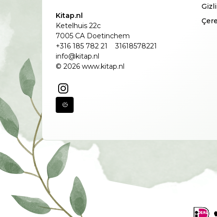
Gizl
Kitap.nl
Çere
Ketelhuis 22c
7005 CA Doetinchem
+316 185 782 21
31618578221
info@kitap.nl
© 2026 www.kitap.nl