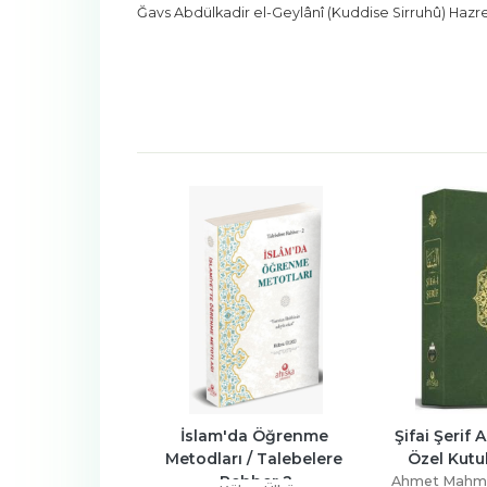
Ğavs Abdülkadir el-Geylânî (Kuddise Sirruhû) Hazre
-%
27
da Öğrenme 
Şifai Şerif Arapça 30 Cüz 
Ruhul Furka
 / Talebelere 
Özel Kutulu Yeni Dizgi
Cilt Orta
Mahmud Us
hber 2
Ahmet Mahmut Ünlü (Cübbeli