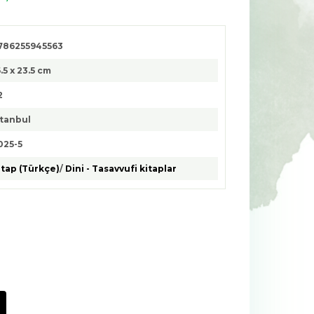
786255945563
6.5 x 23.5 cm
2
stanbul
025-5
itap (Türkçe)
/
Dini - Tasavvufi kitaplar