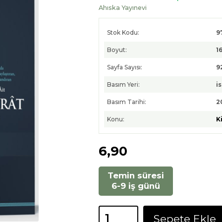
Ahıska Yayınevi
Stok Kodu:
9
Boyut:
1
Sayfa Sayısı:
9
Basım Yeri:
i
Basım Tarihi:
2
Konu:
K
6
,90
Temin süresi
6-9 iş günü
Sepete Ekle