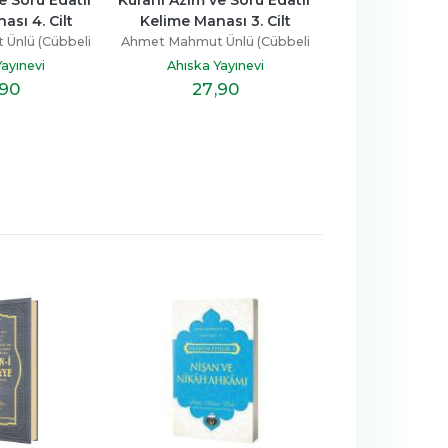
ası 3. Cilt
Kelime Manası 2. Cilt
Kelime Manas
Ünlü (Cübbeli
Ahmet Mahmut Ünlü (Cübbeli
Ahmet Mahmut Ü
ca)
Hoca)
Hoca
ayınevi
Ahıska Yayınevi
Ahıska Ya
,90
27
,90
27
,