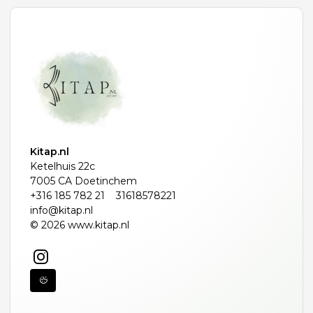
Kitap.nl
Ketelhuis 22c
7005 CA Doetinchem
+316 185 782 21
31618578221
info@kitap.nl
© 2026 www.kitap.nl