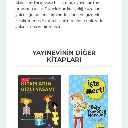
Alice kendini devasa bir satranç oyununun tam
ortasında bulur. Piyonluktan kraliçeliğe uzanan
yolculuğunda ona birbirinden farklı ve gizemli
karakterler eşlik edecek, bilmecelerle dolu şiirler
yolunu renklendirecektir.
YAYINEVININ DIĞER
KITAPLARI
-%
15