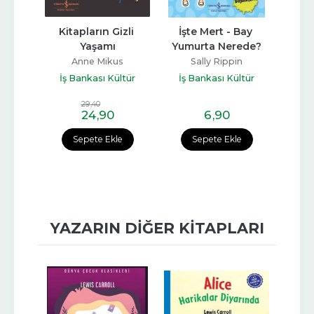
li 
Kitapların Gizli 
İşte Mert - Bay 
Kı
Kitap 
Yaşamı
Yumurta Nerede?
De
A
Anne Mikus
Sally Rippin
Ali
Jean
İş Bankası Kültür
İş Bankası Kültür
ltür
Yayınları
Yayınları
İş 
29
,40
24
,90
6
,90
e
Sepete Ekle
Sepete Ekle
YAZARIN DIĞER KITAPLARI