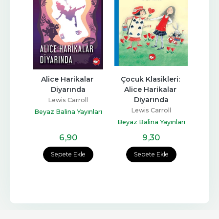
lar 
Alice Harikalar 
Çocuk Klasikleri: 
Alice
a
Diyarında
Alice Harikalar 
in
Diyarında
ll
Lewis Carroll
L
Lewis Carroll
arı
Beyaz Balina Yayınları
Beyaz Balina Yayınları
6
,90
9
,30
e
Sepete Ekle
Sepete Ekle