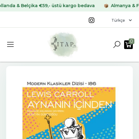
a & Belçika €59,- üstü kargo bedava
Almanya & Fransa
0