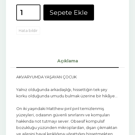
Sepete Ekle
Hata bildir
Açıklama
AKVARYUMDA YAŞAYAN ÇOCUK
Yalnız olduğunda arkadaşlığı, hissettiğin tek şey
korku olduğunda umudu bulmak üzerine bir hikâye…
On iki yaşındaki Matthew pırıl pırıl temizlenmiş
yüzeyleri, odasının güvenli sınırlarını ve komşuları
hakkında not tutmayı sever. Obsesif kompulsif
bozukluğu yüzünden mikroplardan, dışarı çıkmaktan
ve ailesini hayal kırıklığına uğrattığını hissetmekten