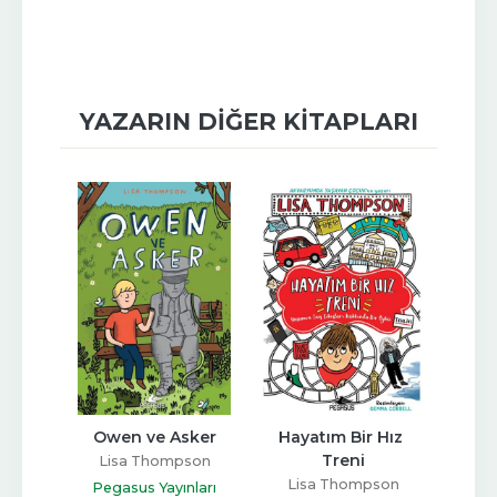
YAZARIN DIĞER KITAPLARI
ecesi
Owen ve Asker
Hayatım Bir Hız 
Treni
son
Lisa Thompson
Li
Lisa Thompson
ları
Pegasus Yayınları
Peg