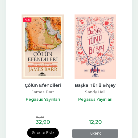
-%
10
rla
Çölün Efendileri
Başka Türlü Bi'şey
Sonsu
aitz
James Barr
Sandy Hall
Pa
ları
Pegasus Yayınları
Pegasus Yayınları
Peg
36
,70
32
,90
12
,20
e
Sepete Ekle
Tükendi