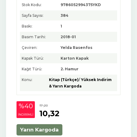
Stok Kodu:
9786052994375YKD
Sayfa Sayısı:
384
Baskı:
1
Basım Tarihi:
2018-01
Çeviren:
Yelda Rasenfos
Kapak Türü:
Karton Kapak
Kağıt Türü:
2. Hamur
Konu:
Kitap (Türkçe)
/
Yüksek Indirim
& Yarın Kargoda
%40
17
,20
10
,32
INDIRIMLI
Yarın Kargoda