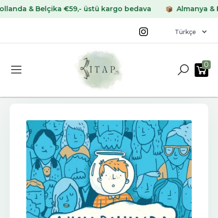
a & Belçika €59,- üstü kargo bedava
Almanya & Fransa
0