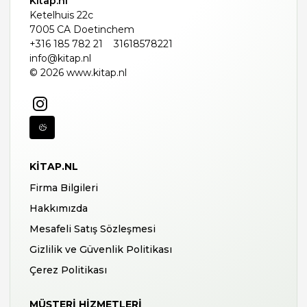
Kitap.nl
Ketelhuis 22c
7005 CA Doetinchem
+316 185 782 21
31618578221
info@kitap.nl
© 2026 www.kitap.nl
KITAP.NL
Firma Bilgileri
Hakkımızda
Mesafeli Satış Sözleşmesi
Gizlilik ve Güvenlik Politikası
Çerez Politikası
MÜŞTERI HIZMETLERI