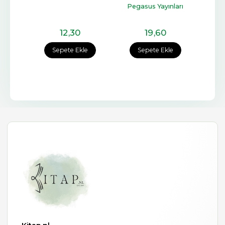
Pegasus Yayınları
12
,30
19
,60
e
Sepete Ekle
Sepete Ekle