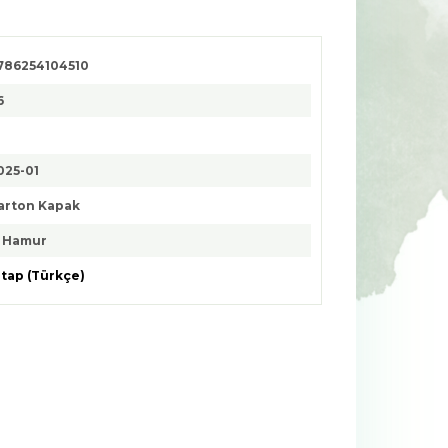
786254104510
6
025-01
arton Kapak
. Hamur
itap (Türkçe)