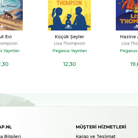
 Şeyler
Hazine Avcıları
Hayvanların D
Fırtı
Thompson
Lisa Thompson
Lisa T
 Yayınları
Pegasus Yayınları
Literatür 
2
,30
19
,60
8
,
AP.NL
MÜŞTERI HIZMETLERI
a Bilgileri
Kargo ve Teslimat