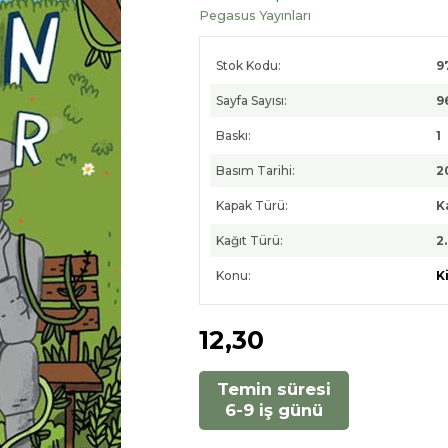
Pegasus Yayınları
Stok Kodu:
9
Sayfa Sayısı:
9
Baskı:
1
Basım Tarihi:
2
Kapak Türü:
K
Kağıt Türü:
2
Konu:
K
12
,30
Temin süresi
6-9 iş günü