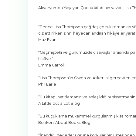
Akvaryumda Yaşayan Çocuk kitabının yazarı Lisa Th
“Bence Lisa Thompson çağdaş çocuk romanları söz
cız ettirirken zihni heyecanlandıran hikâyeler yaratı
Maz Evans
“Geçmişteki ve günümüzdeki savaşlar arasında paral
hikâye.”
Emma Carroll
“Lisa Thompson'ın Owen ve Asker'ini gerçekten ço
Phil Earle
“Bu kitap, hatırlamanın ve anlaşıldığını hissetmeni
A Little but a Lot Blog
“Bu küçük ama mükemmel kurgulanmış kısa roman, Li
Bonkers About Books Blog
“İnandığı değerler uğruna korkularının üstesinden