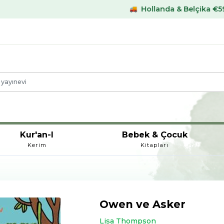
Hollanda & Belçika €59,- üstü kargo be
Kur'an-I
Bebek & Çocuk
Kerim
Kitapları
Owen ve Asker
Lisa Thompson