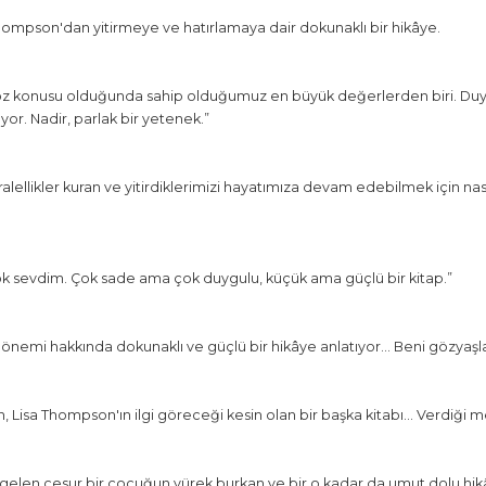
ompson'dan yitirmeye ve hatırlamaya dair dokunaklı bir hikâye.
 konusu olduğunda sahip olduğumuz en büyük değerlerden biri. Duygu
yor. Nadir, parlak bir yetenek.”
ellikler kuran ve yitirdiklerimizi hayatımıza devam edebilmek için nası
k sevdim. Çok sade ama çok duygulu, küçük ama güçlü bir kitap.”
n önemi hakkında dokunaklı ve güçlü bir hikâye anlatıyor... Beni gözyaş
sa Thompson'ın ilgi göreceği kesin olan bir başka kitabı... Verdiği m
 gelen cesur bir çocuğun yürek burkan ve bir o kadar da umut dolu hik