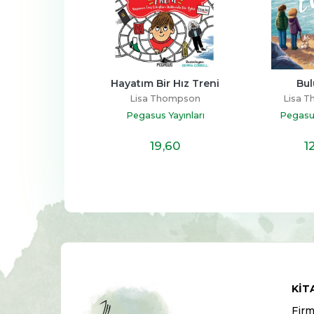
Bir Hız Treni
Bulut Evi
Küçük
 Thompson
Lisa Thompson
Lisa 
us Yayınları
Pegasus Yayınları
Pegasus
19
,60
12
,30
1
KIT
Firm