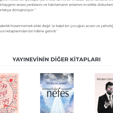
 kaygının sessiz yankılarını ve hatırlamanın anlamını incelikle dokurken, 
anlatıya dönüştürüyor.”
kınlık hissetmemek elde değil. İyi kalpli bir çocuğun acısını ve yalnızlı
ri kitaplarından biri hâline getirdi.”
YAYINEVININ DIĞER KITAPLARI