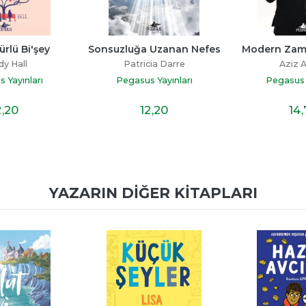
 Uzanan Nefes
Modern Zamanlarda Aşk
Yalnız Se
cia Darre
Aziz Ansari
Luca Bi
 Yayınları
Pegasus Yayınları
Pegasus Y
2
,20
14
,70
13
YAZARIN DIĞER KITAPLARI