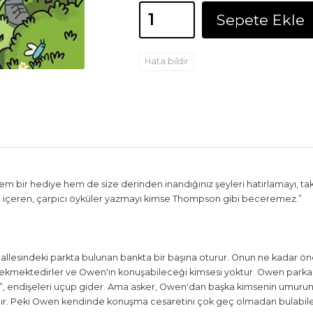
Sepete Ekle
Hata bildir
 bir hediye hem de size derinden inandığınız şeyleri hatırlamayı, takd
ti içeren, çarpıcı öyküler yazmayı kimse Thompson gibi beceremez.”
hallesindeki parkta bulunan bankta bir başına oturur. Onun ne kadar
ekmektedirler ve Owen'ın konuşabileceği kimsesi yoktur. Owen parka 
”, endişeleri uçup gider. Ama asker, Owen'dan başka kimsenin umurund
n'dır. Peki Owen kendinde konuşma cesaretini çok geç olmadan bulabil