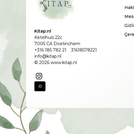
Hak
Mesa
Gizl
Kitap.nl
Çere
Ketelhuis 22c
7005 CA Doetinchem
+316 185 782 21
31618578221
info@kitap.nl
© 2026 www.kitap.nl