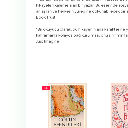
hikâyeleri kaleme alan bir yazar. Bu eserinde sosyal
anlaşılan ve herkesin yüreğine dokunabilecek bir 
Book Trust
“Bir okuyucu olarak, bu hikâyenin ana karakterine ya
kahramanla kolayca bağ kurulması, onu sınıfımın favo
Just Imagine