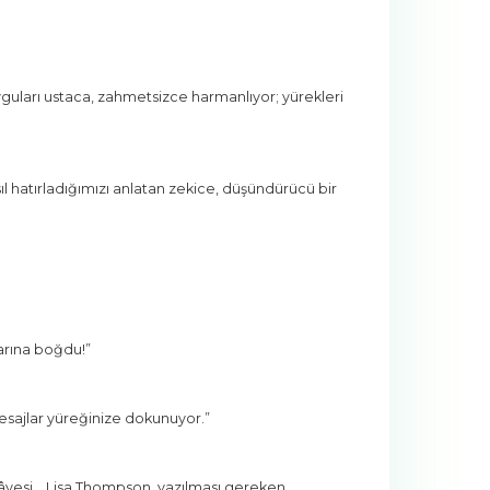
ları ustaca, zahmetsizce harmanlıyor; yürekleri
l hatırladığımızı anlatan zekice, düşündürücü bir
larına boğdu!”
esajlar yüreğinize dokunuyor.”
âyesi... Lisa Thompson, yazılması gereken