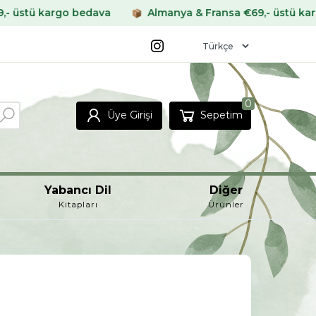
dava
Almanya & Fransa €69,- üstü kargo bedava
D
0
Üye Girişi
Sepetim
Yabancı Dil
Diğer
Kitapları
Ürünler