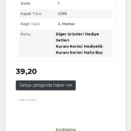
Baskı:
1
Kapak Türü:
Ciltli
Kağıt Türü:
2. Hamur
Konu:
Diğer ürünler
/
Hediye
Setleri
Kuranı Kerim
/
Hediyelik
Kuranı Kerim
/
Hafız Boy
39
,20
Satışa çıktığında haber ver
Hata bildir
Açıklama