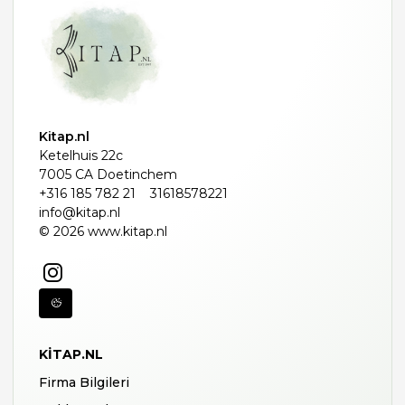
Kitap.nl
Ketelhuis 22c
7005 CA Doetinchem
+316 185 782 21
31618578221
info@kitap.nl
© 2026 www.kitap.nl
KITAP.NL
Firma Bilgileri