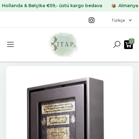
anda & Belçika €59,- üstü kargo bedava
Almanya & Fr
0