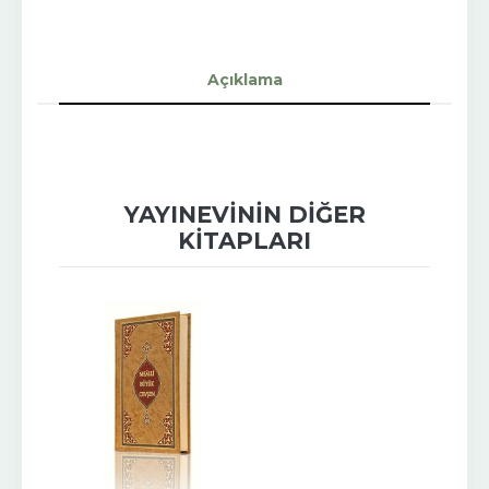
Açıklama
YAYINEVININ DIĞER
KITAPLARI
-%
16