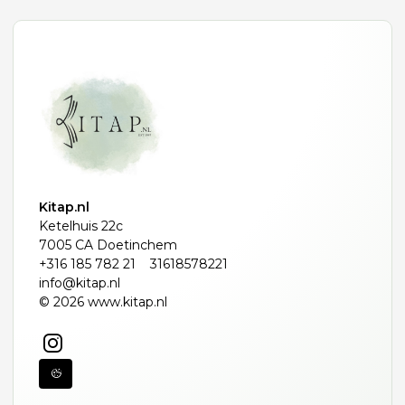
Kitap.nl
Ketelhuis 22c
7005 CA Doetinchem
+316 185 782 21
31618578221
info@kitap.nl
© 2026 www.kitap.nl