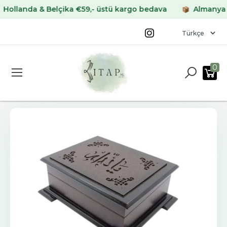
landa & Belçika €59,- üstü kargo bedava
Almanya & Fr
0