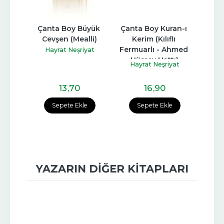
en 
Çanta Boy Büyük 
Çanta Boy Kuran-ı 
Ahşap
-Orta 
Cevşen (Mealli)
Kerim (Kılıflı 
Kuran-
16)
Fermuarlı - Ahmed 
B
Hayrat Neşriyat
Hüsrev Hattı)
Lafza
Hayrat Neşriyat
Ha
yat
13
,70
16
,90
e
Sepete Ekle
Sepete Ekle
YAZARIN DIĞER KITAPLARI