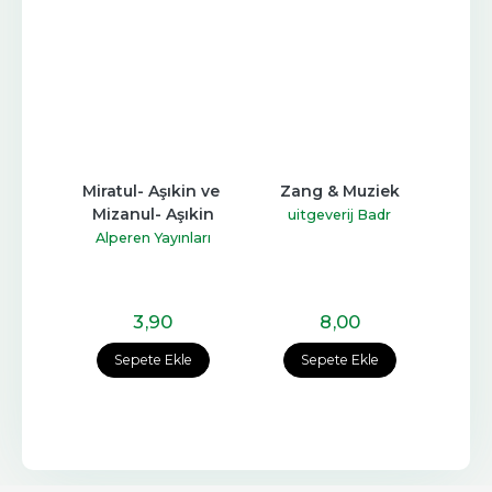
ası
Miratul- Aşıkin ve 
Zang & Muziek
Tö
Mizanul- Aşıkin
İstiy
yat
uitgeverij Badr
Alperen Yayınları
Ka
3
,90
8
,00
e
Sepete Ekle
Sepete Ekle