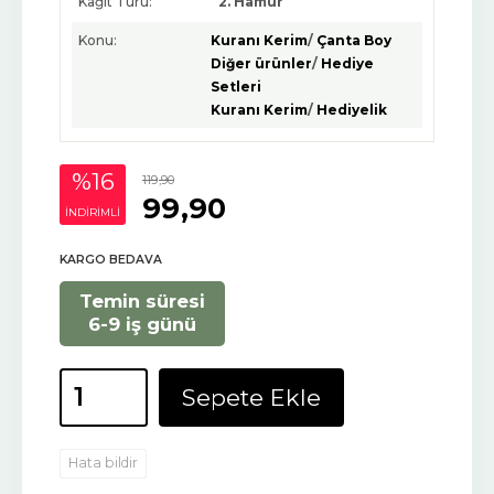
Kağıt Türü:
2. Hamur
Konu:
Kuranı Kerim
/
Çanta Boy
Diğer ürünler
/
Hediye
Setleri
Kuranı Kerim
/
Hediyelik
%16
119
,90
99
,90
INDIRIMLI
KARGO BEDAVA
Temin süresi
6-9 iş günü
Sepete Ekle
Hata bildir