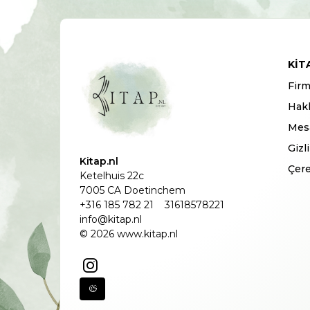
KIT
Firm
Hak
Mesa
Gizl
Kitap.nl
Çere
Ketelhuis 22c
7005 CA Doetinchem
+316 185 782 21
31618578221
info@kitap.nl
© 2026 www.kitap.nl