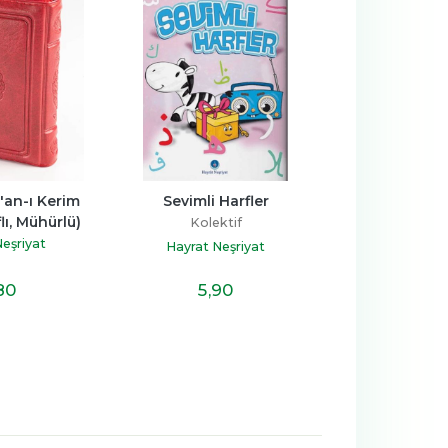
an-ı Kerim 
Sevimli Harfler
Okul Öncesi E
flı, Mühürlü)
Kolektif
Merve B
eşriyat
Hayrat Neşriyat
Hayrat Ne
80
5
,90
12
,3