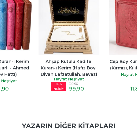
uran-ı Kerim 
Ahşap Kutulu Kadife 
Cep Boy Kur'
muarlı - Ahmed 
Kuran-ı Kerim (Hafız Boy, 
(Kırmızı, Kılı
v Hattı)
Divan Lafzatullah, Beyaz)
Hayrat N
Hayrat Neşriyat
 Neşriyat
119
,90
%16
6
,90
99
,90
11
,
İNDİRİM
YAZARIN DIĞER KITAPLARI