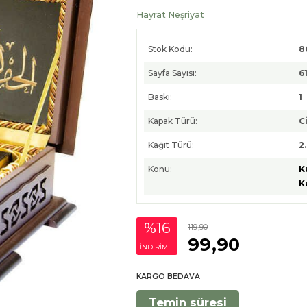
Hayrat Neşriyat
Stok Kodu:
8
Sayfa Sayısı:
6
Baskı:
1
Kapak Türü:
Ci
Kağıt Türü:
2
Konu:
K
K
%16
119
,90
99
,90
INDIRIMLI
KARGO BEDAVA
Temin süresi