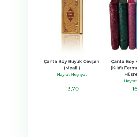
vşen (Kelime 
Çanta Boy Büyük Cevşen 
Çanta Boy K
a Boy) (Kod:516)
(Mealli)
(Kılıflı Fer
Hüsre
olektif
Hayrat Neşriyat
Hayrat
t Neşriyat
17
,90
13
,70
1