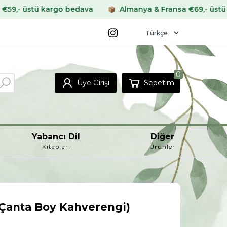
rgo bedava
Almanya & Fransa €69,- üstü kargo bedava
0
Üye Girişi
Sepetim
Yabancı Dil
Diğer
Kitapları
Ürünler
(Çanta Boy Kahverengi)