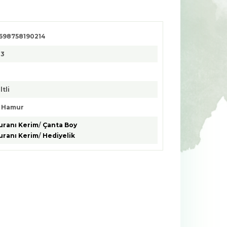
698758190214
13
ltli
. Hamur
uranı Kerim
/
Çanta Boy
uranı Kerim
/
Hediyelik