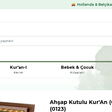
Hollanda & Belçika €59,- üstü ka
Kur'an-I
Bebek & Çocuk
Kerim
Kitapları
Ahşap Kutulu Kur'An 
(0123)