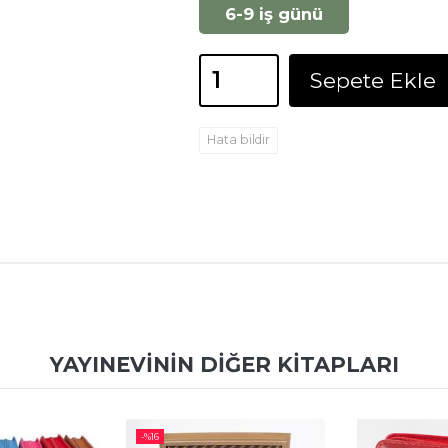
6-9 iş günü
Sepete Ekle
Hata bildir
YAYINEVININ DIĞER KITAPLARI
-%
16