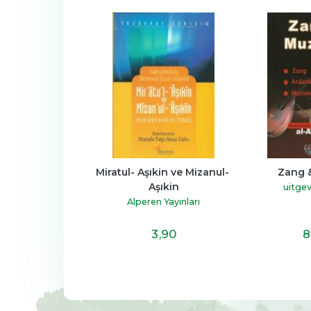
k Elifbası
Miratul- Aşıkin ve Mizanul- 
Zang 
Aşıkin
t Neşriyat
uitgev
Alperen Yayınları
5
,90
3
,90
8