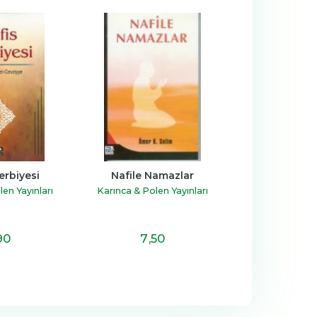
erbiyesi
Nafile Namazlar
Korku ve Ümit
Nasıl Yaşay
en Yayınları
Karınca & Polen Yayınları
Karınca & Pole
90
7
,50
3
,9