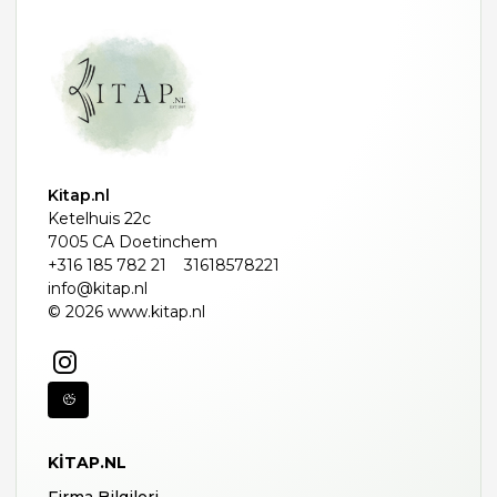
Kitap.nl
Ketelhuis 22c
7005 CA Doetinchem
+316 185 782 21
31618578221
info@kitap.nl
© 2026 www.kitap.nl
KITAP.NL