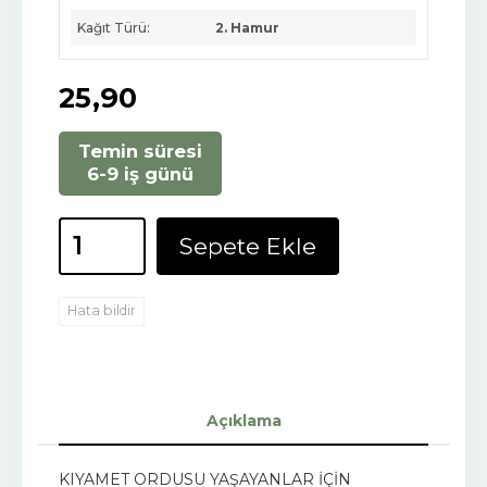
Kağıt Türü:
2. Hamur
25
,90
Temin süresi
6-9 iş günü
Sepete Ekle
Hata bildir
Açıklama
KIYAMET ORDUSU YAŞAYANLAR İÇİN