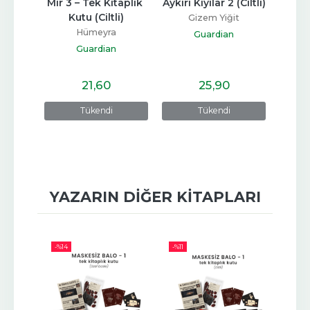
i)
Mir 3 – Tek Kitaplık 
Aykırı Kıyılar 2 (Ciltli)
Aykırı 
Kutu (Ciltli)
İki
Gizem Yiğit
Hümeyra
Guardian
Guardian
21
,60
25
,90
Tükendi
Tükendi
YAZARIN DIĞER KITAPLARI
-%
14
-%
11
-%
8