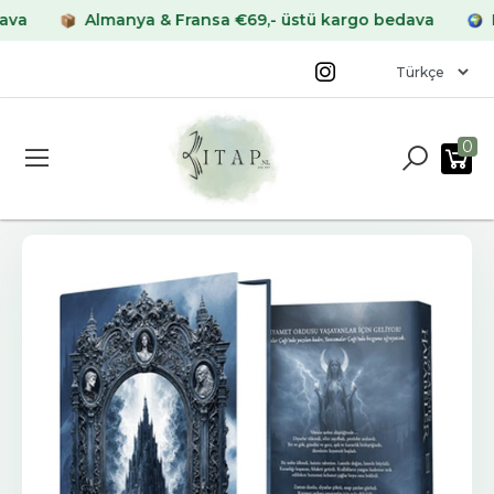
Almanya & Fransa €69,- üstü kargo bedava
Diğer 
0