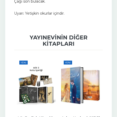
Çağı son bulacak.
Uyarı: Yetişkin okurlar içindir.
YAYINEVININ DIĞER
KITAPLARI
YENI
YENI
YENI