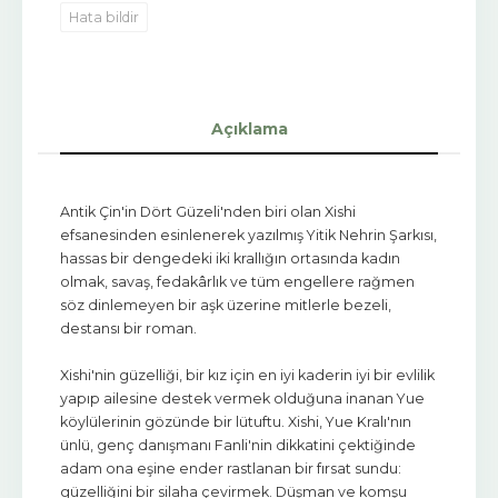
Hata bildir
Açıklama
Antik Çin'in Dört Güzeli'nden biri olan Xishi
efsanesinden esinlenerek yazılmış Yitik Nehrin Şarkısı,
hassas bir dengedeki iki krallığın ortasında kadın
olmak, savaş, fedakârlık ve tüm engellere rağmen
söz dinlemeyen bir aşk üzerine mitlerle bezeli,
destansı bir roman.
Xishi'nin güzelliği, bir kız için en iyi kaderin iyi bir evlilik
yapıp ailesine destek vermek olduğuna inanan Yue
köylülerinin gözünde bir lütuftu. Xishi, Yue Kralı'nın
ünlü, genç danışmanı Fanli'nin dikkatini çektiğinde
adam ona eşine ender rastlanan bir fırsat sundu:
güzelliğini bir silaha çevirmek. Düşman ve komşu