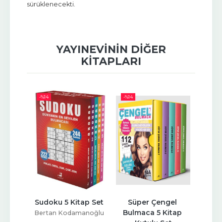
sürüklenecekti.
YAYINEVININ DIĞER
KITAPLARI
-%
14
-%
14
-%
17
el 
Sudoku 5 Kitap Set
Süper Çengel 
Sü
tap 
Bulmaca 5 Kitap 
Bulm
Bertan Kodamanoğlu