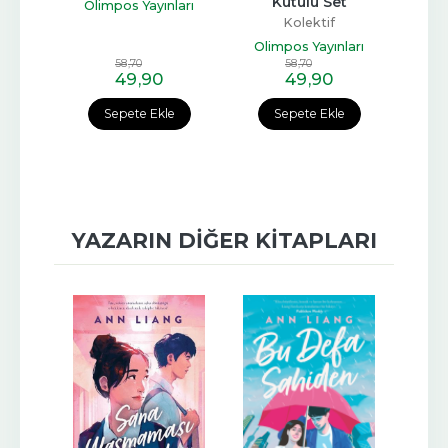
t
Kutulu Set
Olimpos Yayınları
Kolektif
ları
Olimpos Yayınları
Oli
58
,70
58
,70
49
,90
49
,90
e
Sepete Ekle
Sepete Ekle
YAZARIN DIĞER KITAPLARI