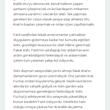
krallık Wu'yu devirecek, kendi halkının yaşam
şartlarını iyileştirecek ve kız kardeşinin intikamını
almasına yardımcı olacak bir silah. Tek yapması
gereken bir casus olarak saraya sızıp ahlaksız Wu
Kralı'nı baştan çıkarmak ve onları içten zayıflatmaktı.
Fanli tarafından klasik enstrümanlar çalmaktan
duygularını gizlemeye kadar her konuda eğitilen
Xishi, güzelliğini kusursuz bir silah hâline getirmişti.
Fakat Xishi, Fanli'nin ustalaştığı her aldatmacanın
ardını görebildiğinin farkındaydı ve aralarındaki
çekim tüm yalanları yakıp kül ediyordu.
Xishi düşman sarayındaki yerini almıştı fakat Kral'ın
danışmanlarının gözü üzerindeydi. Öte yandan Kral
Fuchai ondan büyülenmiş gibiydi. Nazik tavırlarının
altında bir vahşilik gizliydi ve Xishi gardını asla
düşünmemesi gerektiğinin farkındaydı. Xishi,
Fuchai'yi etkileyerek Wu sarayında yükseldikçe
bunun bedelini Fanli ödüyordu. Üstelik bir hain
olduğu ortaya çıkarsa her iki krallık da yıkıma