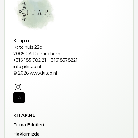
Kitap.nl
Ketelhuis 22c
7005 CA Doetinchem
+316 185 782 21
31618578221
info@kitap.nl
© 2026 www.kitap.nl
KITAP.NL
Firma Bilgileri
Hakkımızda