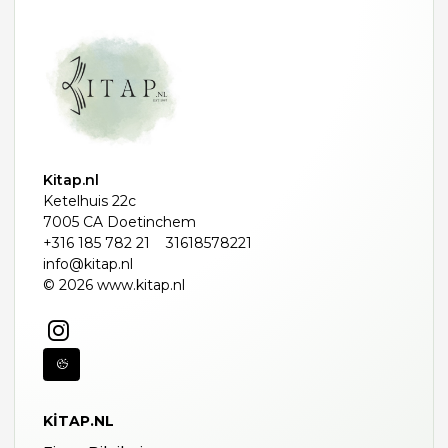
Kitap.nl
Ketelhuis 22c
7005 CA Doetinchem
+316 185 782 21
31618578221
info@kitap.nl
© 2026 www.kitap.nl
KITAP.NL