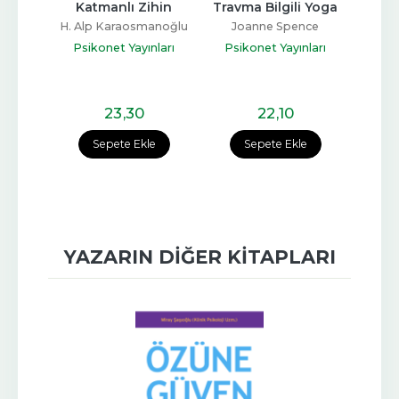
etmek
Katmanlı Zihin
Travma Bilgili Yoga
Bi
rns
H. Alp Karaosmanoğlu
Joanne Spence
F
nları
Psikonet Yayınları
Psikonet Yayınları
Psik
23
,30
22
,10
e
Sepete Ekle
Sepete Ekle
YAZARIN DIĞER KITAPLARI