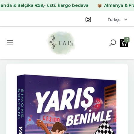
& Belçika €59,- üstü kargo bedava
Almanya & Fransa 
0