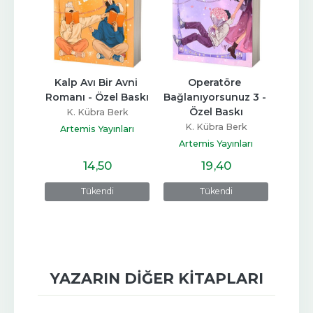
iri 
Kalp Avı Bir Avni 
Operatöre 
O
risi 5
Romanı - Özel Baskı
Bağlanıyorsunuz 3 - 
Bağla
Özel Baskı
ard
K. Kübra Berk
K. Kübra Berk
K
ları
Artemis Yayınları
Artemis Yayınları
Art
14
,50
19
,40
Tükendi
Tükendi
YAZARIN DIĞER KITAPLARI