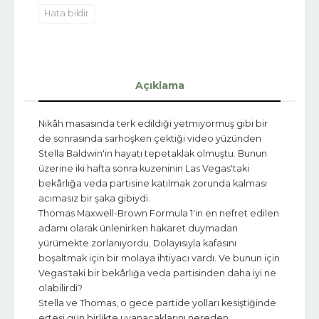
Hata bildir
Açıklama
Nikâh masasında terk edildiği yetmiyormuş gibi bir
de sonrasında sarhoşken çektiği video yüzünden
Stella Baldwin'in hayatı tepetaklak olmuştu. Bunun
üzerine iki hafta sonra kuzeninin Las Vegas'taki
bekârlığa veda partisine katılmak zorunda kalması
acımasız bir şaka gibiydi.
Thomas Maxwell-Brown Formula 1'in en nefret edilen
adamı olarak ünlenirken hakaret duymadan
yürümekte zorlanıyordu. Dolayısıyla kafasını
boşaltmak için bir molaya ihtiyacı vardı. Ve bunun için
Vegas'taki bir bekârlığa veda partisinden daha iyi ne
olabilirdi?
Stella ve Thomas, o gece partide yolları kesiştiğinde
ertesi gün birlikte uyanacaklarını nereden