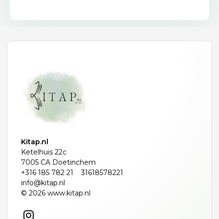
Kitap.nl
Ketelhuis 22c
7005 CA Doetinchem
+316 185 782 21
31618578221
info@kitap.nl
© 2026 www.kitap.nl