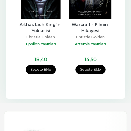
 Lich King’in 
Warcraft - Filmin 
Assassin’s Creed 
Yükselişi
Hikayesi
Heresy
istie Golden
Christie Golden
Christie Golden
lon Yayınları
Artemis Yayınları
Epsilon Yayınları
18
,40
14
,50
13
,50
epete Ekle
Sepete Ekle
Sepete Ekle