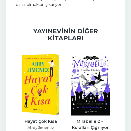
bir sır olmaktan çıkarıyor!
YAYINEVININ DIĞER
KITAPLARI
Çok Kısa
Mirabelle 2 - 
Ateşten Doğan
Kuralları Çiğniyor
Jimenez
Rosaria Munda