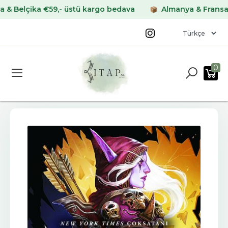
lçika €59,- üstü kargo bedava
Almanya & Fransa €69,
0