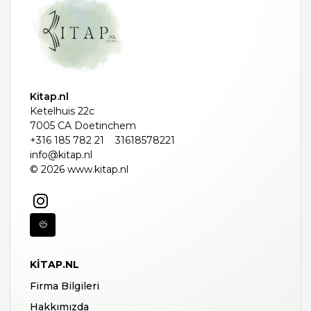
Kitap.nl
Ketelhuis 22c
7005 CA Doetinchem
+316 185 782 21
31618578221
info@kitap.nl
© 2026 www.kitap.nl
KITAP.NL
Firma Bilgileri
Hakkımızda