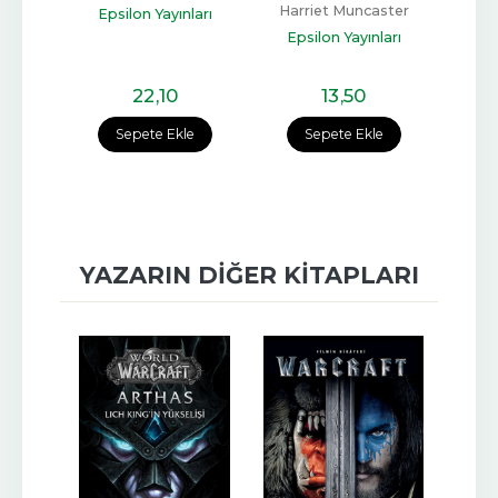
Harriet Muncaster
Yayınları
Epsilon Yayınları
Epsilon Yayınları
2
,10
13
,50
24
,30
e Ekle
Sepete Ekle
Sepete Ekle
YAZARIN DIĞER KITAPLARI