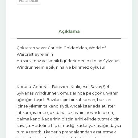
Hata bildir
Açıklama
Çoksatan yazar Christie Golden'dan, World of
Warcraft evreninin
en sarsılmaz ve ikonik figürlerinden biri olan Sylvanas
Windrunner'ın epik, nihai ve bilinmez öyküsü!
Korucu-General… Banshee Kraliçesi… Savaş Şefi…
Sylvanas Windrunner, omuzlarında pek çok unvanın
ağırlığını taşıdı. Bazıları için bir kahraman, bazıları
içinse yıkımın ta kendisiydi. Ancak ister adalet ister
intikam, isterse çok daha fazlasının peşinde olsun,
daima kendi kaderinin dizginlerini elinde tutmak için
savaştı. Hedefine hiç olmadığı kadar yaklaştığındaysa
tüm Azeroth'u kaderin prangalarından azat etmek