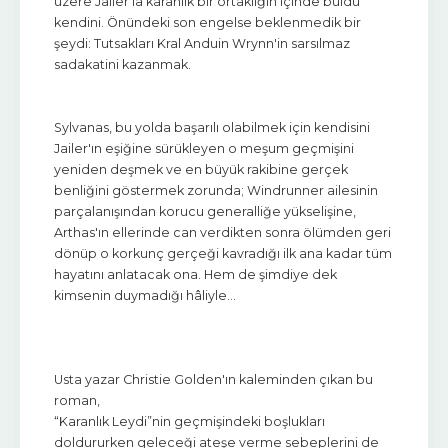
üzere Jailer'la karanlık bir ortaklığın içinde buldu
kendini. Önündeki son engelse beklenmedik bir
şeydi: Tutsakları Kral Anduin Wrynn'in sarsılmaz
sadakatini kazanmak.
Sylvanas, bu yolda başarılı olabilmek için kendisini
Jailer'ın eşiğine sürükleyen o meşum geçmişini
yeniden deşmek ve en büyük rakibine gerçek
benliğini göstermek zorunda; Windrunner ailesinin
parçalanışından korucu generalliğe yükselişine,
Arthas'ın ellerinde can verdikten sonra ölümden geri
dönüp o korkunç gerçeği kavradığı ilk ana kadar tüm
hayatını anlatacak ona. Hem de şimdiye dek
kimsenin duymadığı hâliyle…
Usta yazar Christie Golden'ın kaleminden çıkan bu
roman,
“Karanlık Leydi”nin geçmişindeki boşlukları
doldururken geleceği ateşe verme sebeplerini de