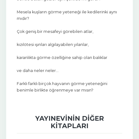
Mesela kuşların görme yeteneği ile kedilerinki aynı
mıdır?
Çok geniş bir mesafeyi görebilen atlar,
kızılötesi ışınları algılayabilen yılanlar,
karanlıkta görme özelliğine sahip olan balıklar
ve daha neler neler…
Farklı farklı birçok hayvanın görme yeteneğini
benimle birlikte öğrenmeye var mısın?
YAYINEVININ DIĞER
KITAPLARI