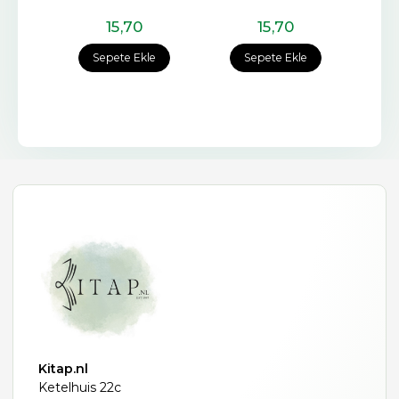
15
,70
15
,70
e
Sepete Ekle
Sepete Ekle
Kitap.nl
Ketelhuis 22c