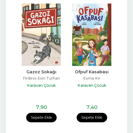
 
Gazoz Sokağı
Ofpuf Kasabası
Rama
ri
30
Firdevs Esin Turhan
Esma Kır
nar
Karavan Çocuk
Karavan Çocuk
cuk
Ka
7
,90
7
,40
e
Sepete Ekle
Sepete Ekle