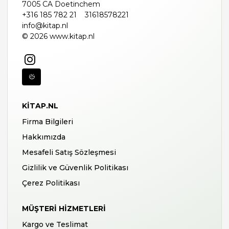
7005 CA Doetinchem
+316 185 782 21
31618578221
info@kitap.nl
© 2026 www.kitap.nl
KITAP.NL
Firma Bilgileri
Hakkımızda
Mesafeli Satış Sözleşmesi
Gizlilik ve Güvenlik Politikası
Çerez Politikası
MÜŞTERI HIZMETLERI
Kargo ve Teslimat