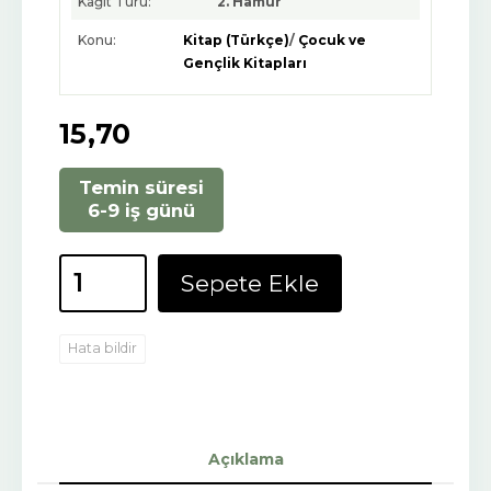
Kağıt Türü:
2. Hamur
Konu:
Kitap (Türkçe)
/
Çocuk ve
Gençlik Kitapları
15
,70
Temin süresi
6-9 iş günü
Sepete Ekle
Hata bildir
Açıklama