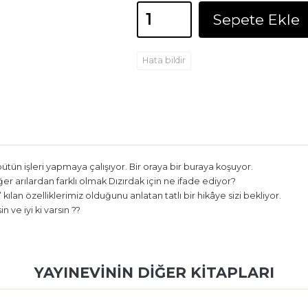
Sepete Ekle
Hata bildir
bütün işleri yapmaya çalışıyor. Bir oraya bir buraya koşuyor.
r arılardan farklı olmak Dızırdak için ne ifade ediyor?
l” kılan özelliklerimiz olduğunu anlatan tatlı bir hikâye sizi bekliyor.
 ve iyi ki varsın ??
YAYINEVININ DIĞER KITAPLARI