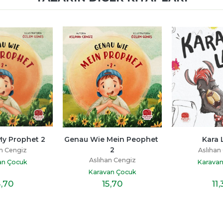
 2
Genau Wie Mein Peophet 
Kara Lama
2
Aslıhan Cengiz
Aslıhan Cengiz
Karavan Çocuk
Karavan Çocuk
15
,70
11
,30