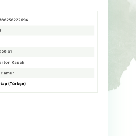
786256222694
2
025-01
arton Kapak
. Hamur
itap (Türkçe)