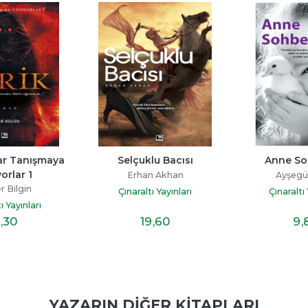
Selçuklu Bacısı
Anne Sohbetleri
Erhan Akhan
Ayşegül Uysal
Çınaraltı Yayınları
Çınaraltı Yayınları
19
,60
9
,80
YAZARIN DIĞER KITAPLARI