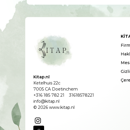
KIT
Firm
Hak
Mesa
Gizl
Kitap.nl
Çere
Ketelhuis 22c
7005 CA Doetinchem
+316 185 782 21
31618578221
info@kitap.nl
© 2026 www.kitap.nl