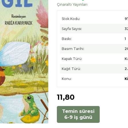
Çınaraltı Yayınları
Stok Kodu:
9
Sayfa Sayısı:
3
Baskı:
1
Basım Tarihi:
2
Kapak Türü:
K
Kağıt Türü:
2
Konu:
K
11
,80
Temin süresi
6-9 iş günü