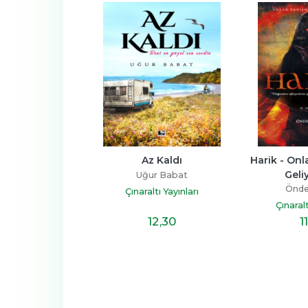
Az Kaldı
Harik - Onlar Tanışmaya 
Geliyorlar 1
Uğur Babat
Önder Bilgin
Çınaraltı Yayınları
Çınaraltı Yayınları
12
,30
11
,30