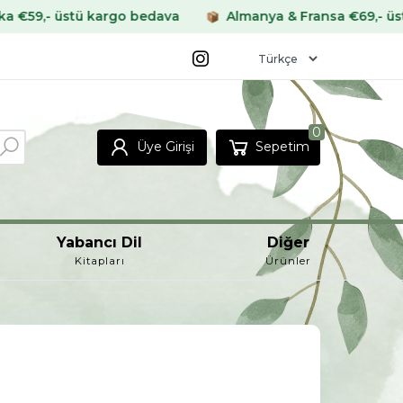
rgo bedava
Almanya & Fransa €69,- üstü kargo bedava
0
Üye Girişi
Sepetim
Yabancı Dil
Diğer
Kitapları
Ürünler