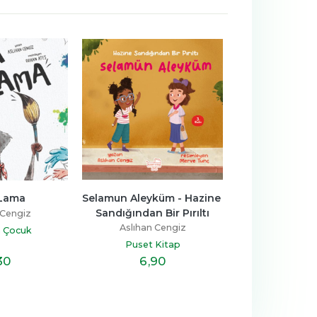
Selamun Aleyküm - Hazine 
La Ilaha Illa Allah / 
Sandığından Bir Pırıltı
Almanca La İlahe İllallah -
Hazine Sandığından Bir..
Aslıhan Cengiz
Aslıhan Cengiz
Puset Kitap
Puset Kitap
6
,90
8
,40