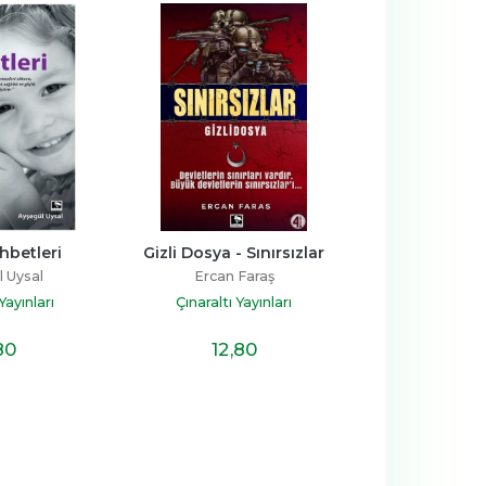
Gizli Dosya - Sınırsızlar
Travmatik Ben
Ercan Faraş
Yener Özen
Çınaraltı Yayınları
Çınaraltı Yayınları
12
,80
22
,10