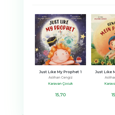
ibi 
Just Lıke My Prophet 1
Just Lıke My Prophet
Aslıhan Cengiz
Aslıhan Cengiz
Karavan Çocuk
Karavan Çocuk
15
,70
15
,70