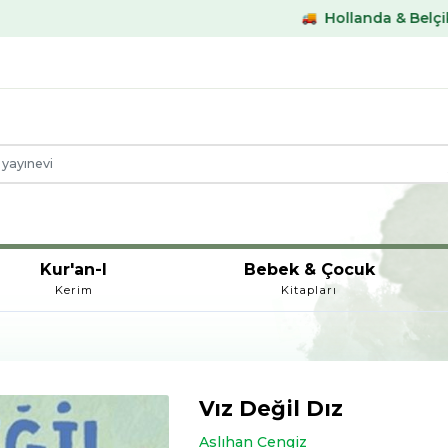
Hollanda & Belçika €59,- üstü ka
Kur'an-I
Bebek & Çocuk
Kerim
Kitapları
Vız Değil Dız
Aslıhan Cengiz