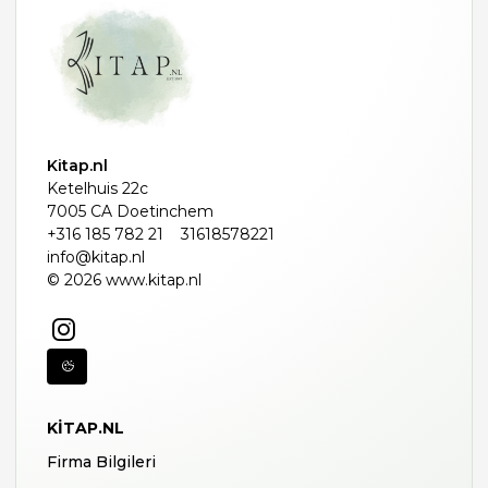
Kitap.nl
Ketelhuis 22c
7005 CA Doetinchem
+316 185 782 21
31618578221
info@kitap.nl
© 2026 www.kitap.nl
KITAP.NL
Firma Bilgileri