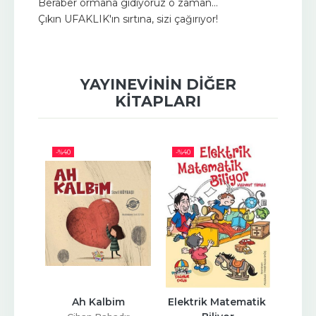
Beraber ormana gidiyoruz o zaman...
Çıkın UFAKLIK'ın sırtına, sizi çağırıyor!
YAYINEVININ DIĞER
KITAPLARI
-%
40
-%
40
-%
40
nın 
Ah Kalbim
Elektrik Matematik 
Aleyn