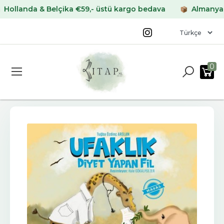
anda & Belçika €59,- üstü kargo bedava
Almanya & Fra
0