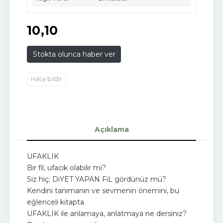
10
,10
Stokta olunca haber ver
Hata bildir
Açıklama
UFAKLIK
Bir fil, ufacık olabilir mi?
Siz hiç; DiYET YAPAN FiL gördünüz mü?
Kendini tanımanın ve sevmenin önemini, bu
eğlenceli kitapta
UFAKLIK ile anlamaya, anlatmaya ne dersiniz?