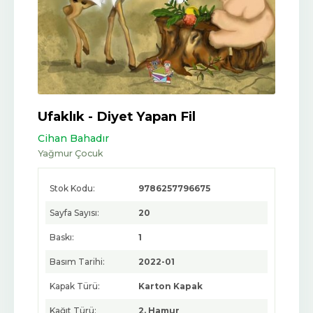
Ufaklık - Diyet Yapan Fil
Cihan Bahadır
Yağmur Çocuk
Stok Kodu:
9786257796675
Sayfa Sayısı:
20
Baskı:
1
Basım Tarihi:
2022-01
Kapak Türü:
Karton Kapak
Kağıt Türü:
2. Hamur