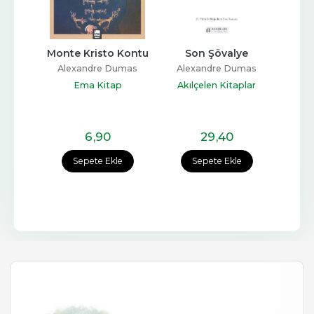
- 
Monte Kristo Kontu
Son Şövalye
Monte
Metin
Alexandre Dumas
Alexandre Dumas
Ale
umas
Ema Kitap
Akılçelen Kitaplar
M
ltür
6
,90
29
,40
e
Sepete Ekle
Sepete Ekle