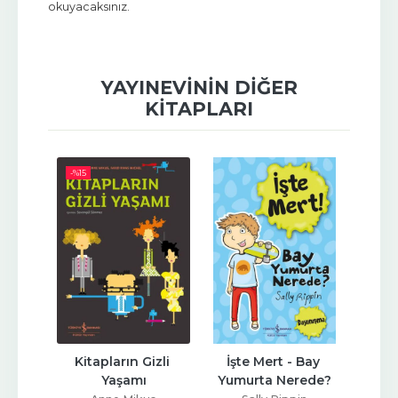
okuyacaksınız.
YAYINEVININ DIĞER
KITAPLARI
-%
15
li 
Kitapların Gizli 
İşte Mert - Bay 
Kı
Kitap 
Yaşamı
Yumurta Nerede?
De