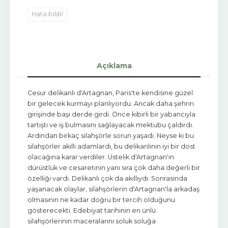
Hata bildir
Açıklama
Cesur delikanlı d'Artagnan, Paris'te kendisine güzel
bir gelecek kurmayı planlıyordu. Ancak daha şehrin
girişinde başı derde girdi. Önce kibirli bir yabancıyla
tartıştı ve iş bulmasını sağlayacak mektubu çaldırdı.
Ardından birkaç silahşörle sorun yaşadı. Neyse ki bu
silahşörler akıllı adamlardı, bu delikanlının iyi bir dost
olacağına karar verdiler. Üstelik d'Artagnan'ın
dürüstlük ve cesaretinin yanı sıra çok daha değerli bir
özelliği vardı. Delikanlı çok da akıllıydı. Sonrasında
yaşanacak olaylar, silahşörlerin d'Artagnan'la arkadaş
olmasının ne kadar doğru bir tercih olduğunu
gösterecekti. Edebiyat tarihinin en ünlü
silahşörlerinin maceralarını soluk soluğa