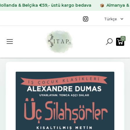
da & Belçika €59,- üstü kargo bedava
Almanya & Frans
0