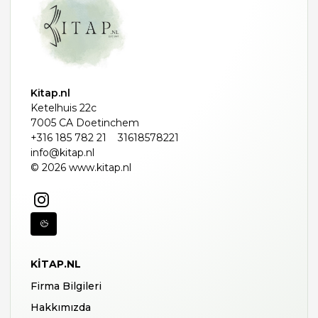
Kitap.nl
Ketelhuis 22c
7005 CA Doetinchem
+316 185 782 21
31618578221
info@kitap.nl
© 2026 www.kitap.nl
KITAP.NL
Firma Bilgileri
Hakkımızda