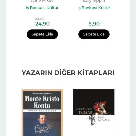
A
Anne Mikus
Sally Rippin
Ali
Jean
İş Bankası Kültür
İş Bankası Kültür
ltür
Yayınları
Yayınları
İş 
29
,40
24
,90
6
,90
e
Sepete Ekle
Sepete Ekle
YAZARIN DIĞER KITAPLARI