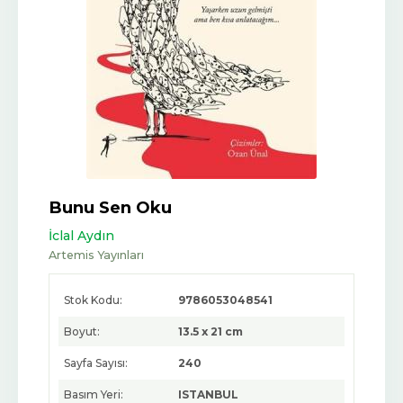
Bunu Sen Oku
İclal Aydın
Artemis Yayınları
Stok Kodu:
9786053048541
Boyut:
13.5 x 21 cm
Sayfa Sayısı:
240
Basım Yeri:
ISTANBUL