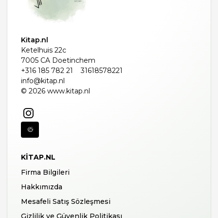
Kitap.nl
Ketelhuis 22c
7005 CA Doetinchem
+316 185 782 21
31618578221
info@kitap.nl
© 2026 www.kitap.nl
KITAP.NL
Firma Bilgileri
Hakkımızda
Mesafeli Satış Sözleşmesi
Gizlilik ve Güvenlik Politikası