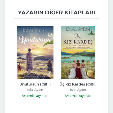
YAZARIN DIĞER KITAPLARI
Bir Bir 
Unutursun (Ciltli)
Üç Kız Kardeş (Ciltli)
Bir
n
İclal Aydın
İclal Aydın
n
Artemis Yayınları
Artemis Yayınları
ları
Art