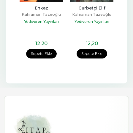
Yok 
Enkaz
Gurbetçi Elif
Sen A
tli)
Kahraman Tazeoğlu
Kahraman Tazeoğlu
Hatic
z
Yediveren Yayınları
Yediveren Yayınları
A
12
,20
12
,20
e
Sepete Ekle
Sepete Ekle