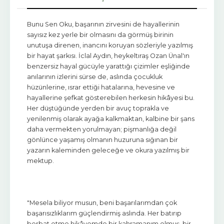
Bunu Sen Oku, başarının zirvesini de hayallerinin
sayısız kez yerle bir olmasını da görmüş birinin
unutuşa direnen, inancını koruyan sözleriyle yazılmış
bir hayat şarkısı. İclal Aydın, heykeltıraş Ozan Ünal'ın
benzersiz hayal gücüyle yarattığı çizimler eşliğinde
anılarının izlerini sürse de, aslında çocukluk
hüzünlerine, ısrar ettiği hatalarına, hevesine ve
hayallerine şefkat gösterebilen herkesin hikâyesi bu.
Her düştüğünde yerden bir avuç toprakla ve
yenilenmiş olarak ayağa kalkmaktan, kalbine bir şans
daha vermekten yorulmayan; pişmanlığa değil
gönlünce yaşamış olmanın huzuruna sığınan bir
yazarın kaleminden geleceğe ve okura yazılmış bir
mektup.
"Mesela biliyor musun, beni başarılarımdan çok
başarısızlıklarım güçlendirmiş aslında. Her batırıp
berbat etme hikâyemde bir kahramanım olmuş, bir