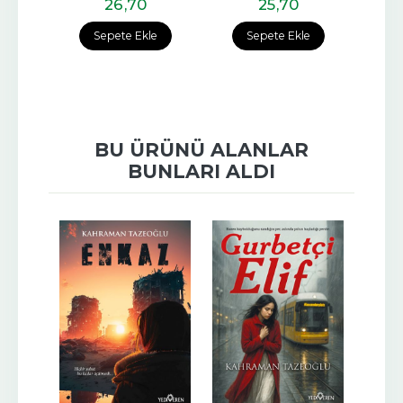
26
,70
25
,70
e
Sepete Ekle
Sepete Ekle
BU ÜRÜNÜ ALANLAR
BUNLARI ALDI
-%
11