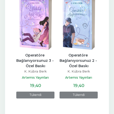
Avni 
Operatöre 
Operatöre 
O
 Baskı
Bağlanıyorsunuz 3 - 
Bağlanıyorsunuz 2 - 
Bağla
Özel Baskı
Özel Baskı
rk
K. Kübra Berk
K. Kübra Berk
K
ları
Artemis Yayınları
Artemis Yayınları
Art
19
,40
19
,40
Tükendi
Tükendi