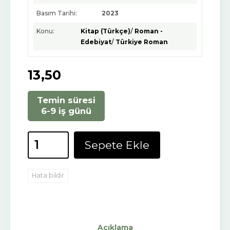
Basım Tarihi:
2023
Konu:
Kitap (Türkçe)
/
Roman -
Edebiyat
/
Türkiye Roman
13
,50
Temin süresi
6-9 iş günü
Sepete Ekle
Hata bildir
Açıklama