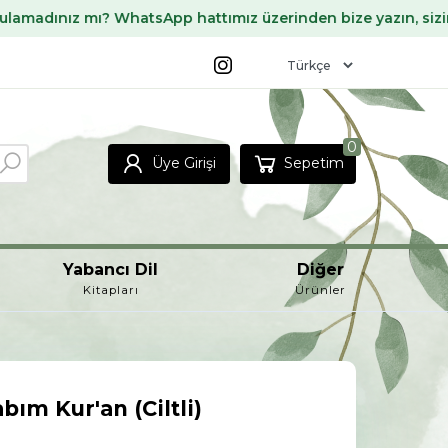
ı? WhatsApp hattımız üzerinden bize yazın, sizin için temin 
0
Üye Girişi
Sepetim
Yabancı Dil
Diğer
Kitapları
Ürünler
bım Kur'an (Ciltli)