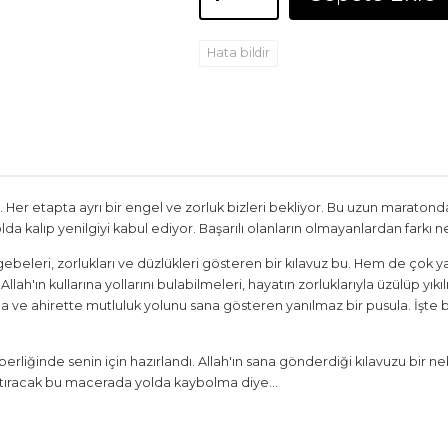
Hata bildir
Her etapta ayrı bir engel ve zorluk bizleri bekliyor. Bu uzun maratonda 
da kalıp yenilgiyi kabul ediyor. Başarılı olanların olmayanlardan farkı ne
gebeleri, zorlukları ve düzlükleri gösteren bir kılavuz bu. Hem de çok yak
. Allah'ın kullarına yollarını bulabilmeleri, hayatın zorluklarıyla üzülüp y
da ve ahirette mutluluk yolunu sana gösteren yanılmaz bir pusula. İşte
rliğinde senin için hazırlandı. Allah'ın sana gönderdiği kılavuzu bir n
aştıracak bu macerada yolda kaybolma diye…