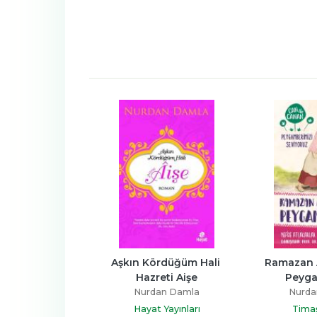
 Güneşim 
Aşkın Kördüğüm Hali 
Ramazan A
gamberim
Hazreti Aişe
Peyg
dan Damla
Nurdan Damla
Nurda
a Yayınevi
Hayat Yayınları
Tima