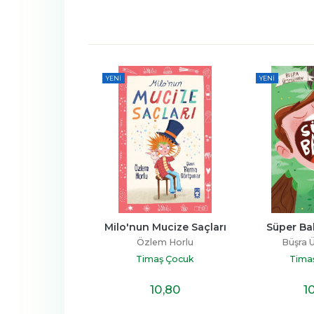
YENI
YENI
leceğin Çılgın 
Milo'nun Mucize Saçları
Süper Ba
rabası
Özlem Horlu
Büşra
Aktaş Sönmez
Timaş Çocuk
Tima
aş Çocuk
8
,90
10
,80
1