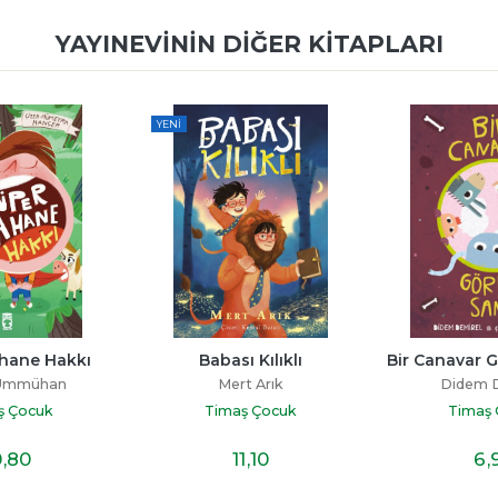
YAYINEVININ DIĞER KITAPLARI
YENI
hane Hakkı
Babası Kılıklı
Bir Canavar 
 Ümmühan
Mert Arık
Didem 
ş Çocuk
Timaş Çocuk
Timaş
0
,80
11
,10
6
,