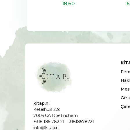
22
,50
18
,60
6
KIT
Firm
Hak
Mesa
Gizl
Kitap.nl
Çere
Ketelhuis 22c
7005 CA Doetinchem
+316 185 782 21
31618578221
info@kitap.nl