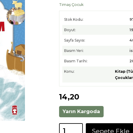
Timaş Çocuk
Stok Kodu:
9
Boyut:
1
Sayfa Sayısı:
4
Basım Yeri:
i
Basım Tarihi:
2
Konu:
Kitap (T
Çocuklar
14
,20
Yarın Kargoda
Sepete Ekle