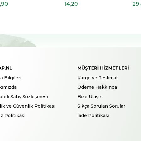
,90
14
,20
29
AP.NL
MÜŞTERI HIZMETLERI
a Bilgileri
Kargo ve Teslimat
kımızda
Ödeme Hakkında
feli Satış Sözleşmesi
Bize Ulaşın
ilik ve Güvenlik Politikası
Sıkça Sorulan Sorular
z Politikası
İade Politikası