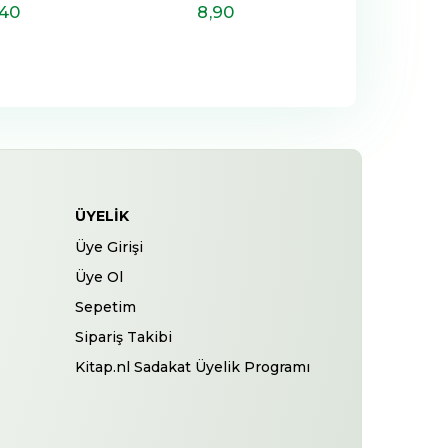
,40
8
,90
13
,5
ÜYELIK
Üye Girişi
Üye Ol
Sepetim
Sipariş Takibi
Kitap.nl Sadakat Üyelik Programı