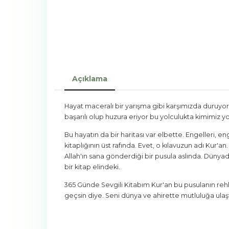
Açıklama
Hayat maceralı bir yarışma gibi karşımızda duruyor. 
başarılı olup huzura eriyor bu yolculukta kimimiz yol
Bu hayatın da bir haritası var elbette. Engelleri, en
kitaplığının üst rafında. Evet, o kılavuzun adı Kur'an
Allah'ın sana gönderdiği bir pusula aslında. Dünya
bir kitap elindeki.
365 Günde Sevgili Kitabım Kur'an bu pusulanın rehbe
geçsin diye. Seni dünya ve ahirette mutluluğa ul