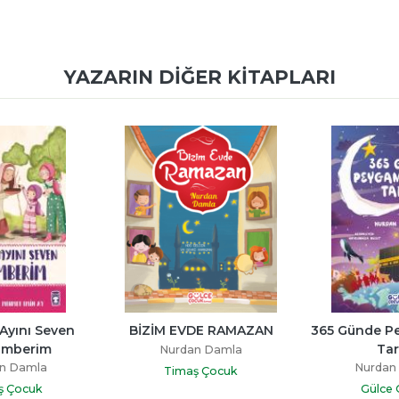
YAZARIN DIĞER KITAPLARI
yını Seven 
BİZİM EVDE RAMAZAN
365 Günde Pe
amberim
Tar
Nurdan Damla
n Damla
Nurdan
Timaş Çocuk
ş Çocuk
Gülce