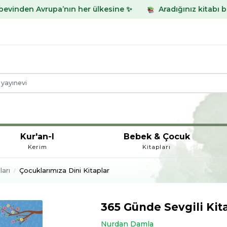
upa’nın her ülkesine ✨
Aradığınız kitabı bulamadınız m
Kur'an-I
Bebek & Çocuk
Kerim
Kitapları
arı
Çocuklarımıza Dini Kitaplar
365 Günde Sevgili Kita
Nurdan Damla