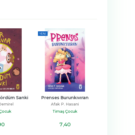
YENI
YENI
Gördüm Sanki
Prenses Burunkıvıran
Altın Kapla
Demirel
Afak P. Hasani
T. Agus K
 Çocuk
Timaş Çocuk
Timaş Ç
90
7
,40
7
,4