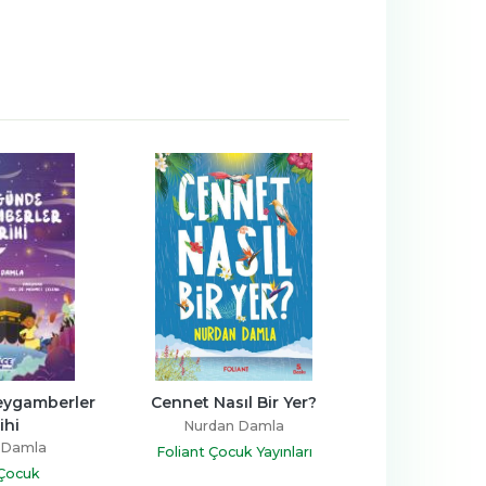
ygamberler 
Cennet Nasıl Bir Yer?
Peygamberlerin
ihi
Nurdan Damla
Nurdan 
 Damla
Foliant Çocuk Yayınları
Timaş Ç
 Çocuk