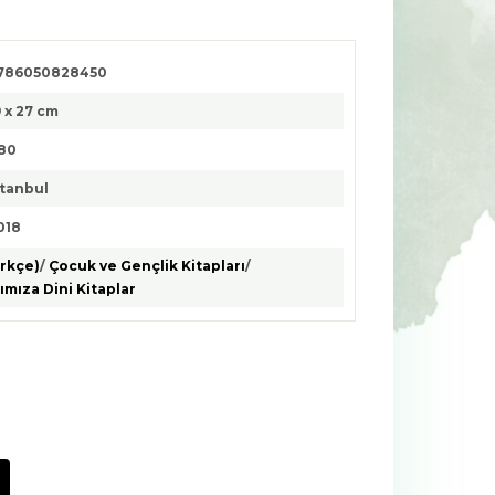
786050828450
9 x 27 cm
80
stanbul
018
ürkçe)
/
Çocuk ve Gençlik Kitapları
/
ımıza Dini Kitaplar