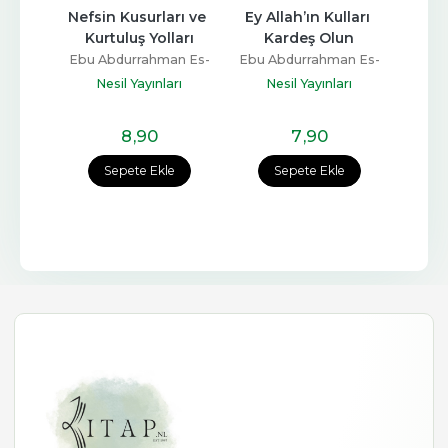
rı ve 
Nefsin Kusurları ve 
Ey Allah’ın Kulları 
Sufile
arı
Kurtuluş Yolları
Kardeş Olun
Tasav
an Es-
Ebu Abdurrahman Es-
Ebu Abdurrahman Es-
Ebu A
Sülemi
Sülemi
lık
Nesil Yayınları
Nesil Yayınları
8
,90
7
,90
e
Sepete Ekle
Sepete Ekle