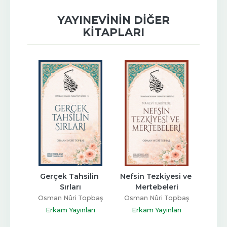
YAYINEVININ DIĞER
KITAPLARI
vuf?
Gerçek Tahsilin 
Nefsin Tezkiyesi ve 
Kal
Sırları
Mertebeleri
opbaş
Osma
Osman Nûri Topbaş
Osman Nûri Topbaş
arı
Er
Erkam Yayınları
Erkam Yayınları