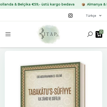
da & Belçika €59,- üstü kargo bedava
Almanya & Frans
0