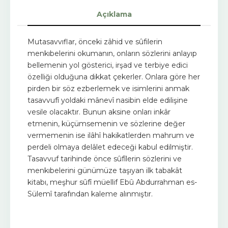
Açıklama
Mutasavvıflar, önceki zâhid ve sûfilerin
menkıbelerini okumanın, onların sözlerini anlayıp
bellemenin yol gösterici, irşad ve terbiye edici
özelliği olduğuna dikkat çekerler. Onlara göre her
pirden bir söz ezberlemek ve isimlerini anmak
tasavvufî yoldaki mânevî nasibin elde edilişine
vesile olacaktır. Bunun aksine onları inkâr
etmenin, küçümsemenin ve sözlerine değer
vermemenin ise ilâhî hakikatlerden mahrum ve
perdeli olmaya delâlet edeceği kabul edilmiştir.
Tasavvuf tarihinde önce sûfîlerin sözlerini ve
menkıbelerini günümüze taşıyan ilk tabakât
kitabı, meşhur sûfî müellif Ebû Abdurrahman es-
Sülemî tarafından kaleme alınmıştır.