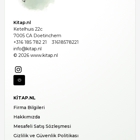
Kitap.nl
Ketelhuis 22c
7005 CA Doetinchem
+316 185 782 21
31618578221
info@kitap.nl
© 2026 www.kitap.nl
KITAP.NL
Firma Bilgileri
Hakkımızda
Mesafeli Satış Sözleşmesi
Gizlilik ve Güvenlik Politikası