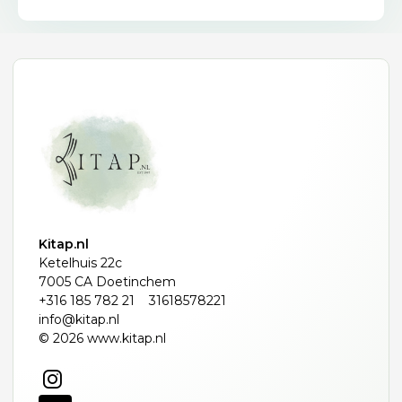
Kitap.nl
Ketelhuis 22c
7005 CA Doetinchem
+316 185 782 21
31618578221
info@kitap.nl
© 2026 www.kitap.nl