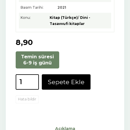
Basım Tarihi:
2021
Konu:
Kitap (Türkçe)
/
Dini -
Tasavvufi kitaplar
8
,90
Temin süresi
6-9 iş günü
Sepete Ekle
Hata bildir
Açıklama