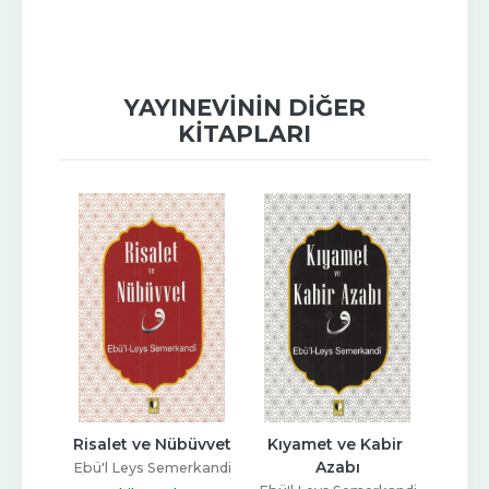
YAYINEVININ DIĞER
KITAPLARI
lu
Risalet ve Nübüvvet
Kıyamet ve Kabir 
Ki
Azabı
erkandi
Ebü'l Leys Semerkandi
Ebü'l 