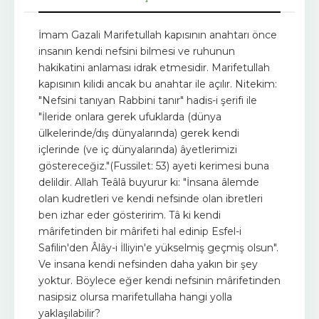
İmam Gazali Marifetullah kapısının anahtarı önce
insanın kendi nefsini bilmesi ve ruhunun
hakikatini anlaması idrak etmesidir. Marifetullah
kapısının kilidi ancak bu anahtar ile açılır. Nitekim:
"Nefsini tanıyan Rabbini tanır" hadis-i şerifi ile
"İleride onlara gerek ufuklarda (dünya
ülkelerinde/dış dünyalarında) gerek kendi
içlerinde (ve iç dünyalarında) âyetlerimizi
göstereceğiz."(Fussilet: 53) ayeti kerimesi buna
delildir. Allah Teâlâ buyurur ki: "İnsana âlemde
olan kudretleri ve kendi nefsinde olan ibretleri
ben izhar eder gösteririm. Tâ ki kendi
mârifetinden bir mârifeti hal edinip Esfel-i
Safilin'den Âlây-i İlliyin'e yükselmiş geçmiş olsun".
Ve insana kendi nefsinden daha yakın bir şey
yoktur. Böylece eğer kendi nefsinin mârifetinden
nasipsiz olursa marifetullaha hangi yolla
yaklaşılabilir?