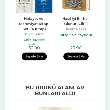
ı
Hidayet ve 
Nasıl İyi Bir Kul 
Nefi
Maneviyat Kitap 
Olunur (Ciltli)
li
İ
Seti (4 Kitap)
İmam Gazali
arı
Seme
İmam Gazali
Kitap Kalbi Yayıncılık
Çelik Yayınevi
39
,70
32
,90
23
,90
e
Sepete Ekle
Sepete Ekle
BU ÜRÜNÜ ALANLAR
BUNLARI ALDI