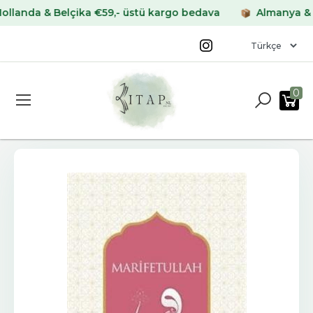
da & Belçika €59,- üstü kargo bedava
Almanya & Frans
0