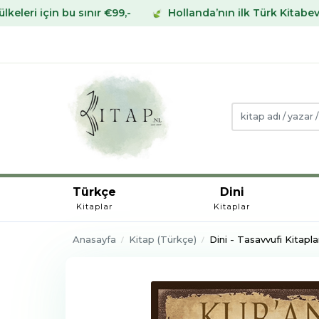
ınır €99,-
Hollanda’nın ilk Türk Kitabevinden Avrupa’nı
Türkçe
Dini
Kitaplar
Kitaplar
Anasayfa
Kitap (Türkçe)
Dini - Tasavvufi Kitapla