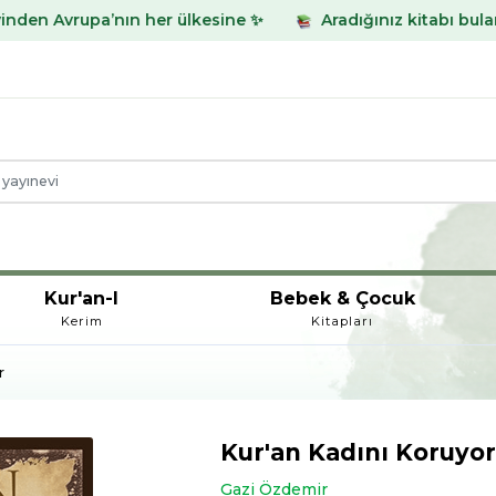
n her ülkesine ✨
Aradığınız kitabı bulamadınız mı? Wha
Kur'an-I
Bebek & Çocuk
Kerim
Kitapları
r
Kur'an Kadını Koruyo
Gazi Özdemir