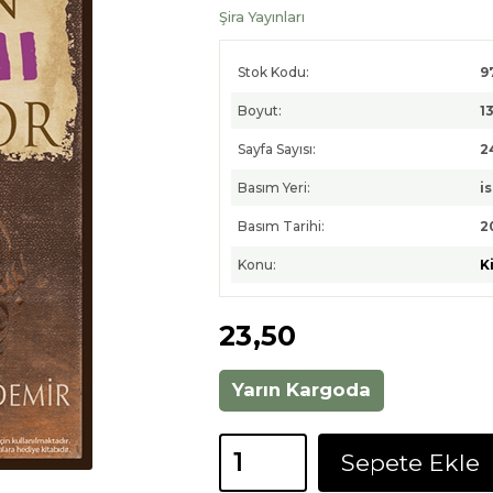
Şira Yayınları
Stok Kodu:
9
Boyut:
1
Sayfa Sayısı:
2
Basım Yeri:
i
Basım Tarihi:
2
Konu:
K
23
,50
Yarın Kargoda
Sepete Ekle