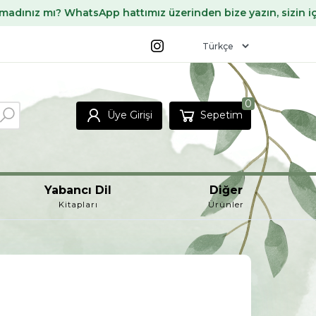
tsApp hattımız üzerinden bize yazın, sizin için temin edelim
0
Üye Girişi
Sepetim
Yabancı Dil
Diğer
Kitapları
Ürünler
r