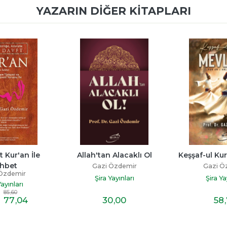
YAZARIN DIĞER KITAPLARI
 Kur'an İle 
Allah'tan Alacaklı Ol
Keşşaf-ul Ku
hbet
Gazi Özdemir
Gazi Ö
Özdemir
Şira Yayınları
Şira Ya
Yayınları
85
,60
77
,04
30
,00
58