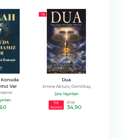
-%
6
7 Konuda 
Dua
Nuh'un K
mız Var
Emine Aktunç Demirbaş
Hamza Yard
zdemir
Şira Yayınları
Şira Yayı
yınları
37
,50
%6
,60
34
,90
23
,
İNDİRİM