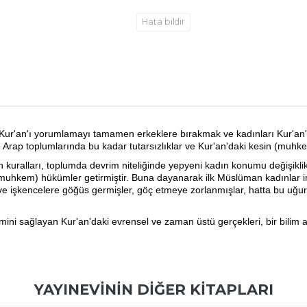
Hata bildir
 ve Kur'an'ı yorumlamayı tamamen erkeklere bırakmak ve kadınları Kur'a
, Arap toplumlarında bu kadar tutarsızlıklar ve Kur'an'daki kesin (mu
in kuralları, toplumda devrim niteliğinde yepyeni kadın konumu değişiklik
n (muhkem) hükümler getirmiştir. Buna dayanarak ilk Müslüman kadınlar
re ve işkencelere göğüs germişler, göç etmeye zorlanmışlar, hatta bu uğu
rimini sağlayan Kur'an'daki evrensel ve zaman üstü gerçekleri, bir bilim a
YAYINEVININ DIĞER KITAPLARI