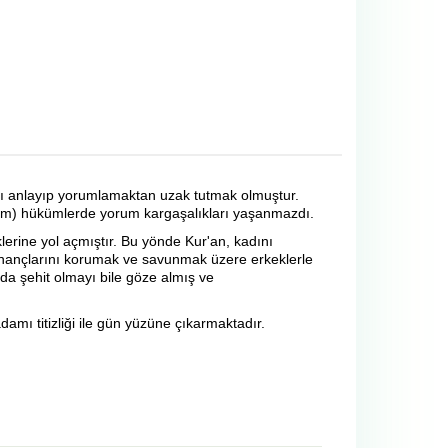
n'ı anlayıp yorumlamaktan uzak tutmak olmuştur.
hkem) hükümlerde yorum kargaşalıkları yaşanmazdı.
lerine yol açmıştır. Bu yönde Kur'an, kadını
 inançlarını korumak ve savunmak üzere erkeklerle
rda şehit olmayı bile göze almış ve
damı titizliği ile gün yüzüne çıkarmaktadır.