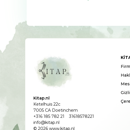
KIT
Firm
Hak
Mesa
Gizl
Kitap.nl
Çere
Ketelhuis 22c
7005 CA Doetinchem
+316 185 782 21
31618578221
info@kitap.nl
© 2026 www.kitap.nl