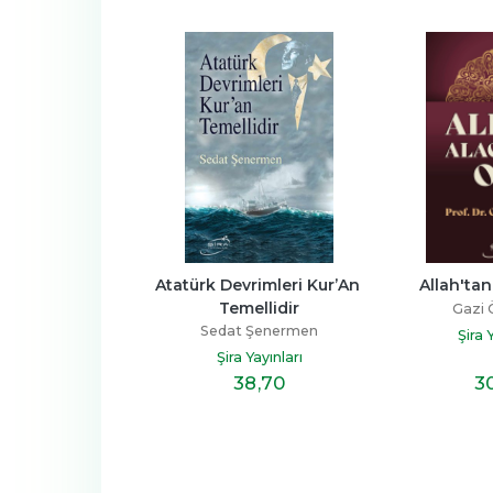
cı Sensin!
Atatürk Devrimleri Kur’An 
Allah'tan
Temellidir
tunç Demirbaş
Gazi 
Sedat Şenermen
 Yayınları
Şira 
Şira Yayınları
41
,60
32
,90
38
,70
3
M