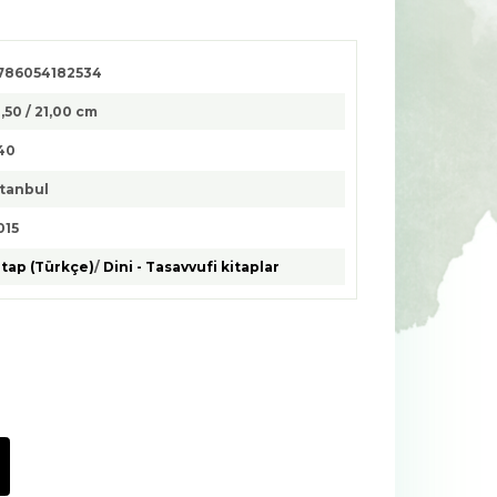
786054182534
3,50 / 21,00 cm
40
stanbul
015
itap (Türkçe)
/
Dini - Tasavvufi kitaplar