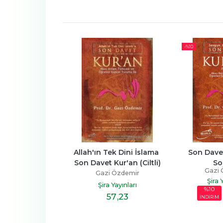
-%
10
ar Sözde Dindar
Allah'ın Tek Dini İslama 
Son Davet
Son Davet Kur'an (Ciltli)
So
i Özdemir
Gazi 
Gazi Özdemir
 Yayınları
Şira 
Şira Yayınları
%10
40
,60
57
,23
İNDİRİM