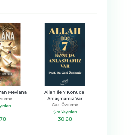
r'an Mevlana
Allah İle 7 Konuda 
Oku Sözlük 
Anlaşmamız Var
zdemir
Gazi Öz
Gazi Özdemir
yınları
Şira Yayı
Şira Yayınları
,70
30
,60
90
,