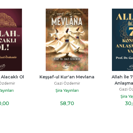
 Alacaklı Ol
Keşşaf-ul Kur'an Mevlana
Allah İle 
Anlaşma
Özdemir
Gazi Özdemir
Gazi Ö
Yayınları
Şira Yayınları
Şira Ya
0
,00
58
,70
30