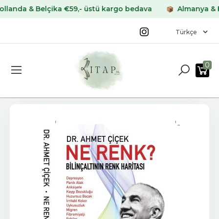
a & Belçika €59,- üstü kargo bedava
Almanya & Frans
0