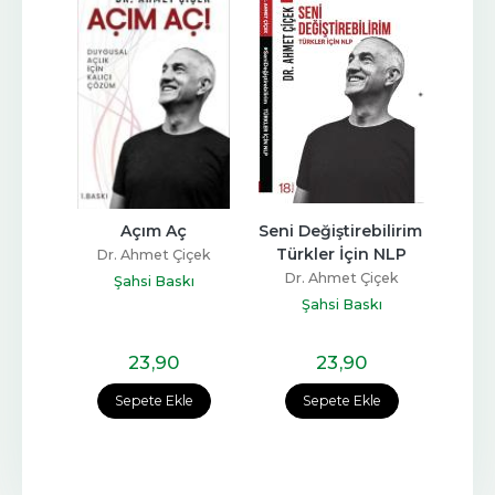
lk
Açım Aç
Seni Değiştirebilirim 
Ba
Türkler İçin NLP
içek
Dr. Ahmet Çiçek
Dr. Ahmet Çiçek
ı
Şahsi Baskı
Des
Şahsi Baskı
23
,90
23
,90
e
Sepete Ekle
Sepete Ekle