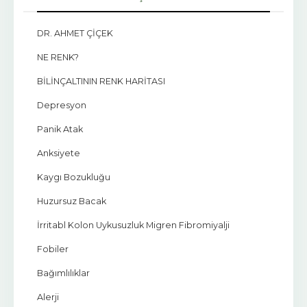
DR. AHMET ÇİÇEK
NE RENK?
BİLİNÇALTININ RENK HARİTASI
Depresyon
Panik Atak
Anksiyete
Kaygı Bozukluğu
Huzursuz Bacak
İrritabl Kolon Uykusuzluk Migren Fibromiyalji
Fobiler
Bağımlılıklar
Alerji