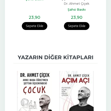
Dr. Ahmet Çiçek
ı
Şahsi Baskı
23
,90
23
,90
e
Sepete Ekle
Sepete Ekle
YAZARIN DIĞER KITAPLARI