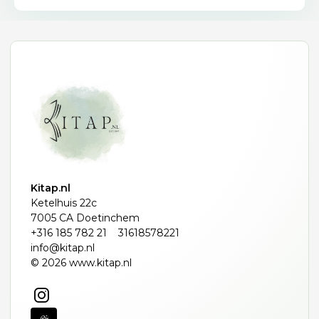
Kitap.nl
Ketelhuis 22c
7005 CA Doetinchem
+316 185 782 21
31618578221
info@kitap.nl
© 2026 www.kitap.nl