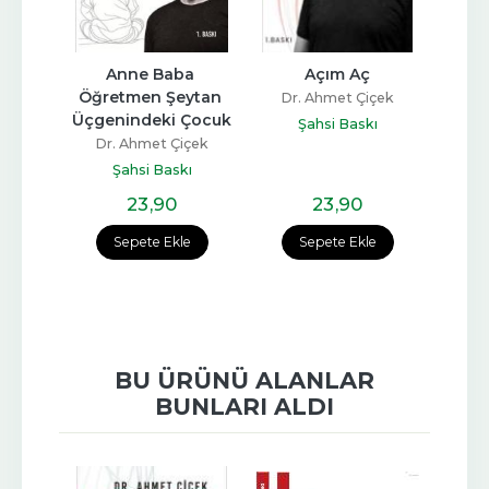
lk
Anne Baba 
Açım Aç
Seni D
Öğretmen Şeytan 
Tür
içek
Dr. Ahmet Çiçek
Üçgenindeki Çocuk
Dr.
ı
Şahsi Baskı
Dr. Ahmet Çiçek
Şahsi Baskı
23
,90
23
,90
e
Sepete Ekle
Sepete Ekle
BU ÜRÜNÜ ALANLAR
BUNLARI ALDI