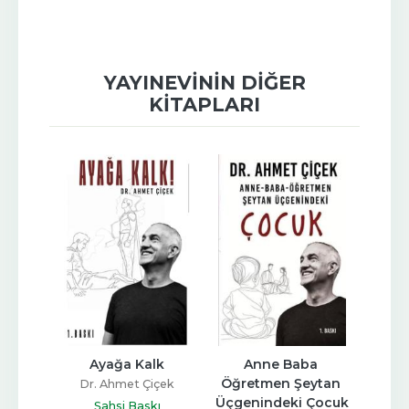
YAYINEVININ DIĞER
KITAPLARI
r 
Ayağa Kalk
Anne Baba 
Ehli
n
Öğretmen Şeytan 
Dr. Ahmet Çiçek
Üçgenindeki Çocuk
r
Kar
Şahsi Baskı