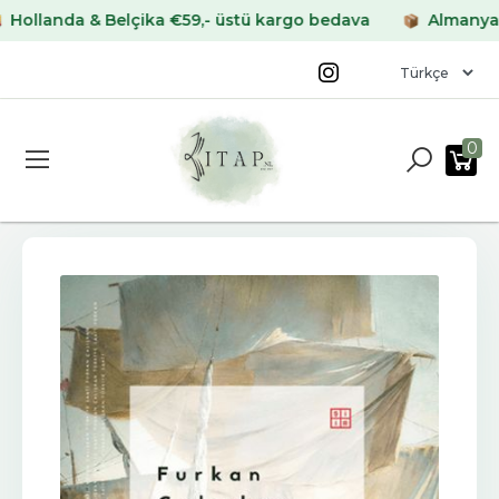
anda & Belçika €59,- üstü kargo bedava
Almanya & Fra
0