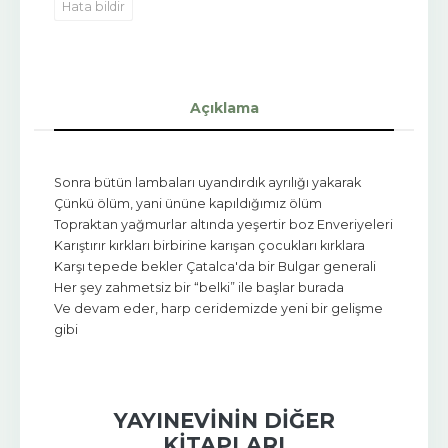
Hata bildir
Açıklama
Sonra bütün lambaları uyandırdık ayrılığı yakarak
Çünkü ölüm, yani ününe kapıldığımız ölüm
Topraktan yağmurlar altında yeşertir boz Enveriyeleri
Karıştırır kırkları birbirine karışan çocukları kırklara
Karşı tepede bekler Çatalca'da bir Bulgar generali
Her şey zahmetsiz bir “belki” ile başlar burada
Ve devam eder, harp ceridemizde yeni bir gelişme
gibi
YAYINEVININ DIĞER
KITAPLARI