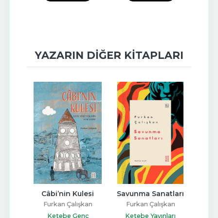
YAZARIN DIĞER KITAPLARI
li - 
Câbi’nin Kulesi
Savunma Sanatları
Kaba
Furkan Çalışkan
Furkan Çalışkan
Fu
Şiir
Ketebe Genç
Ketebe Yayınları
Ket