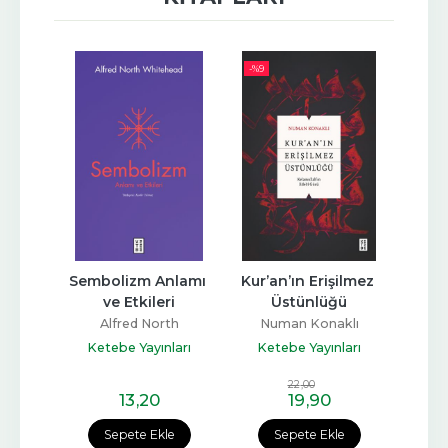
-%
9
 Övgü
Sembolizm Anlamı 
Kur’an’ın Erişilmez 
Ço
ve Etkileri
Üstünlüğü
Cha
Alfred North
Numan Konaklı
ları
Ket
Whitehead
Ketebe Yayınları
Ketebe Yayınları
22
,00
13
,20
19
,90
e
Sepete Ekle
Sepete Ekle