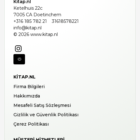
Kitap.nl
Ketelhuis 22c
7005 CA Doetinchem
+316 185 782 21
31618578221
info@kitap.nl
© 2026 www.kitap.nl
KITAP.NL
Firma Bilgileri
Hakkımızda
Mesafeli Satış Sözleşmesi
Gizlilik ve Güvenlik Politikası
Çerez Politikası
MÜŞTERI HIZMETLERI