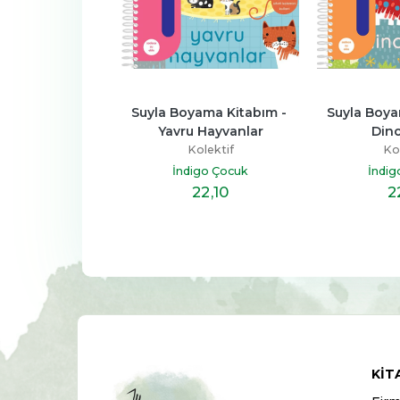
in Son Yüzyılı
Suyla Boyama Kitabım - 
Suyla Boya
Yavru Hayvanlar
Dino
olektif
Kolektif
Kol
im Yayınları
İndigo Çocuk
İndig
27
,40
22
,10
2
KIT