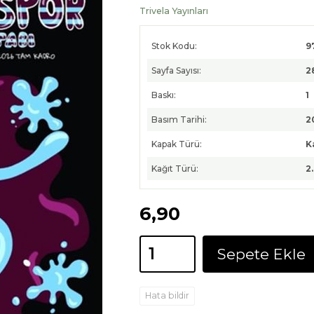
Trivela Yayınları
Stok Kodu:
9
Sayfa Sayısı:
2
Baskı:
1
Basım Tarihi:
2
Kapak Türü:
K
Kağıt Türü:
2
6
,90
Sepete Ekle
Hata bildir