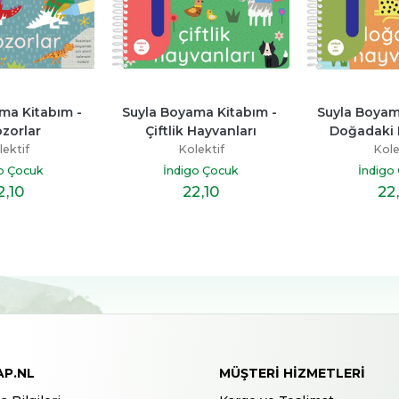
ma Kitabım - 
Suyla Boyama Kitabım - 
Suyla Boyama
zorlar
Çiftlik Hayvanları
Doğadaki 
ektif
Kolektif
Kole
o Çocuk
İndigo Çocuk
İndigo
2
,10
22
,10
22
AP.NL
MÜŞTERI HIZMETLERI