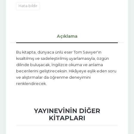
Hata bildir
Açıklama
Bu kitapta, dünyaca ünlü eser Tom Sawyer'ın
kısaltılmış ve sadeleştirilmiş uyarlamasıyla, özgün
dilinde buluşacak, İngilizce okuma ve anlama
becerilerini geliştireceksin. Hikâyeye eşlik eden soru
ve alıştırmalar da öğrenme deneyimini
renklendirecek.
YAYINEVININ DIĞER
KITAPLARI