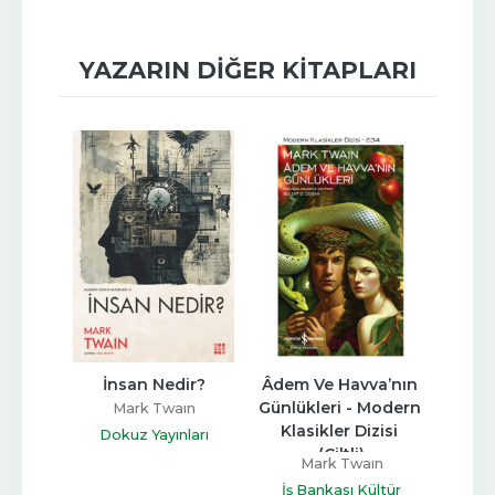
YAZARIN DIĞER KITAPLARI
İnsan Nedir?
Âdem Ve Havva’nın 
Günlükleri - Modern 
Mark Twaın
Klasikler Dizisi 
Dokuz Yayınları
(Ciltli)
Mark Twaın
İş Bankası Kültür