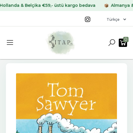
nda & Belçika €59,- üstü kargo bedava
Almanya & Fran
0