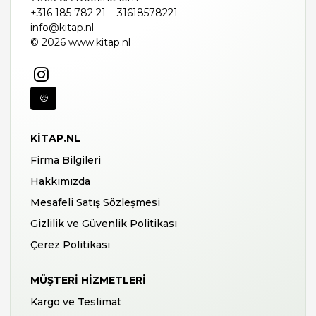
+316 185 782 21
31618578221
info@kitap.nl
© 2026 www.kitap.nl
KITAP.NL
Firma Bilgileri
Hakkımızda
Mesafeli Satış Sözleşmesi
Gizlilik ve Güvenlik Politikası
Çerez Politikası
MÜŞTERI HIZMETLERI
Kargo ve Teslimat