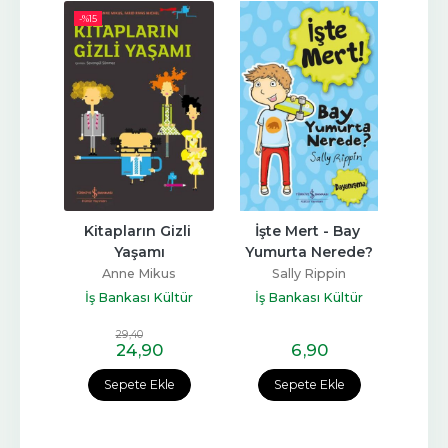
-%
15
li 
Kitapların Gizli 
İşte Mert - Bay 
Kı
Kitap 
Yaşamı
Yumurta Nerede?
De
A
Anne Mikus
Sally Rippin
Ali
Jean
İş Bankası Kültür
İş Bankası Kültür
ltür
Yayınları
Yayınları
İş 
29
,40
24
,90
6
,90
e
Sepete Ekle
Sepete Ekle