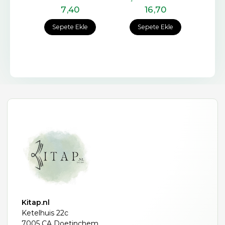
7
,40
Yayınları
16
,70
Sepete Ekle
Sepete Ekle
Kitap.nl
Ketelhuis 22c
7005 CA Doetinchem