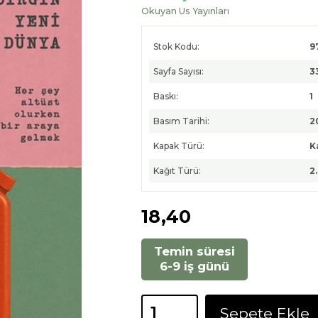
Okuyan Us Yayınları
Stok Kodu:
9
Sayfa Sayısı:
3
Baskı:
1
Basım Tarihi:
2
Kapak Türü:
K
Kağıt Türü:
2
18
,40
Temin süresi
6-9 iş günü
Sepete Ekle