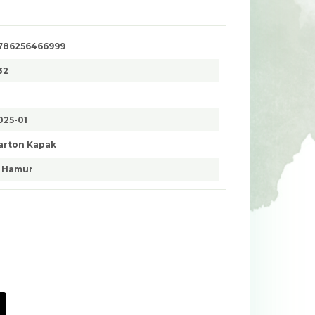
786256466999
32
025-01
arton Kapak
. Hamur