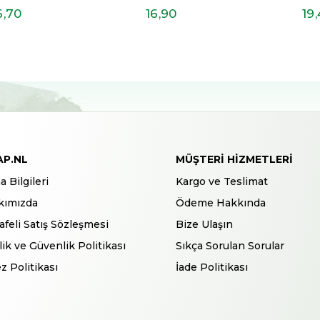
6
,70
16
,90
19
AP.NL
MÜŞTERI HIZMETLERI
a Bilgileri
Kargo ve Teslimat
kımızda
Ödeme Hakkında
feli Satış Sözleşmesi
Bize Ulaşın
ilik ve Güvenlik Politikası
Sıkça Sorulan Sorular
z Politikası
İade Politikası