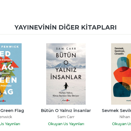
YAYINEVININ DIĞER KITAPLARI
 Green Flag
Bütün O Yalnız İnsanlar
Sevmek Sevil
Fenwick
Sam Carr
Nihan
s Yayınları
Okuyan Us Yayınları
Okuyan Us 