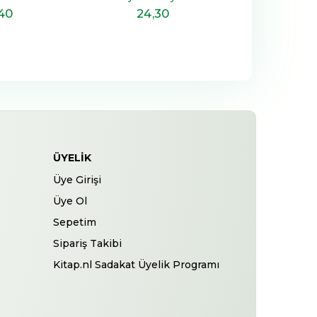
2
%10
,40
24
,30
2
İNDİRİM
ÜYELIK
Üye Girişi
Üye Ol
Sepetim
Sipariş Takibi
Kitap.nl Sadakat Üyelik Programı