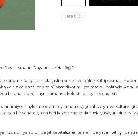
Hata bildir
rı ve Dayanışmanın Dayanılmaz Hafifliği?
ik, ekonomik dalgalanmalar, iklim krizleri ve politik kutuplaşma… Moder
daha yalnız ve daha “tedirgin” hissediyorlar. İşte tam bu noktada Astra T
ca bir analiz değil; aynı zamanda kolektif bir uyanış çağrısı.?
 sınırlamıyor. Taylor, modern toplumda duygusal, sosyal ve kültürel güv
 çalışan bir sanatçı ya da işini kaybetme korkusuyla yaşayan bir beyaz y
 yalnızca bir yan ürün değil; kapitalizmin temelinde yatan bilinçli bir stra