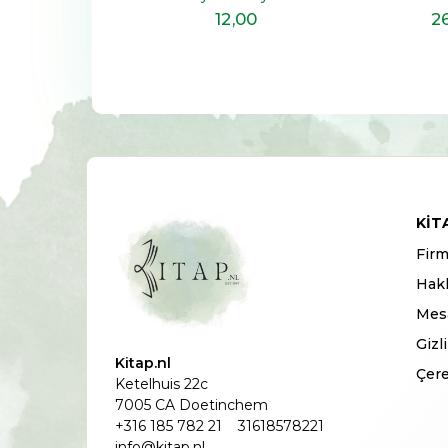
26
,70
12
,00
2
KIT
Firm
Hak
Mesa
Gizl
Kitap.nl
Çere
Ketelhuis 22c
7005 CA Doetinchem
+316 185 782 21
31618578221
info@kitap.nl