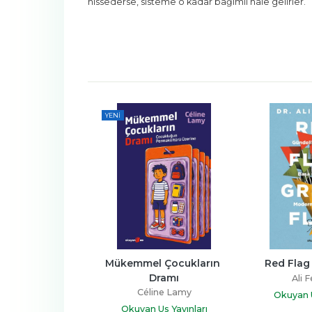
hissederse, sisteme o kadar bağımlı hale gelirler.
YENI
 ve Sonrası
Mükemmel Çocukların 
Red Flag
Dramı
n A. Mitchell
Ali 
Céline Lamy
 Us Yayınları
Okuyan U
Okuyan Us Yayınları