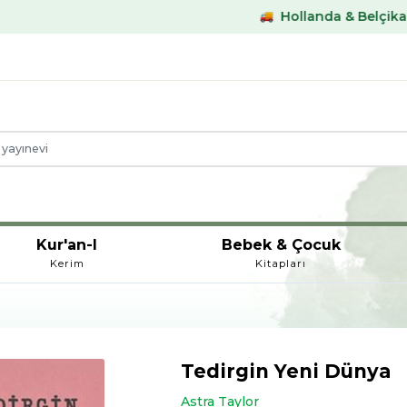
Hollanda & Belçika €59,- üstü 
Kur'an-I
Bebek & Çocuk
Kerim
Kitapları
Tedirgin Yeni Dünya
Astra Taylor