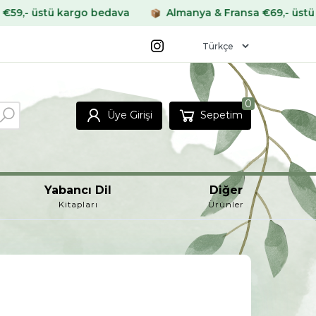
kargo bedava
Almanya & Fransa €69,- üstü kargo bedav
0
Üye Girişi
Sepetim
Yabancı Dil
Diğer
Kitapları
Ürünler