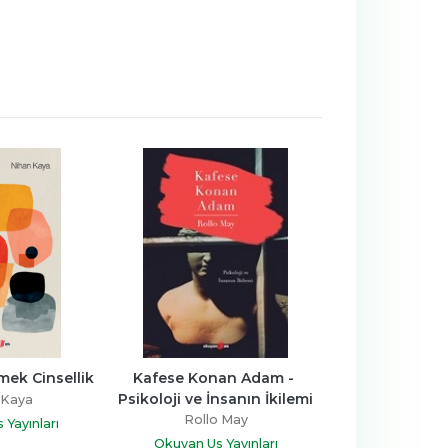
-%
10
mek Cinsellik
Kafese Konan Adam - 
Düşkün Bir Psi
Psikoloji ve İnsanın İkilemi
Günlüğü: Masu
 Kaya
Not Defterler
Rollo May
Masud 
Yayınları
Okuyan Us Y
Okuyan Us Yayınları