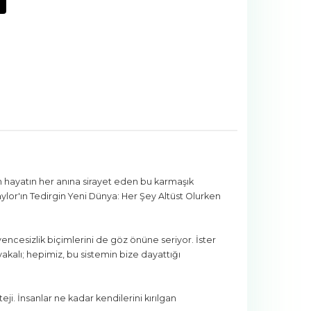
n hayatın her anına sirayet eden bu karmaşık
aylor'ın Tedirgin Yeni Dünya: Her Şey Altüst Olurken
encesizlik biçimlerini de göz önüne seriyor. İster
akalı; hepimiz, bu sistemin bize dayattığı
teji. İnsanlar ne kadar kendilerini kırılgan