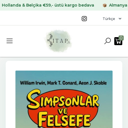
anda & Belçika €59,- üstü kargo bedava
Almanya & Fra
0