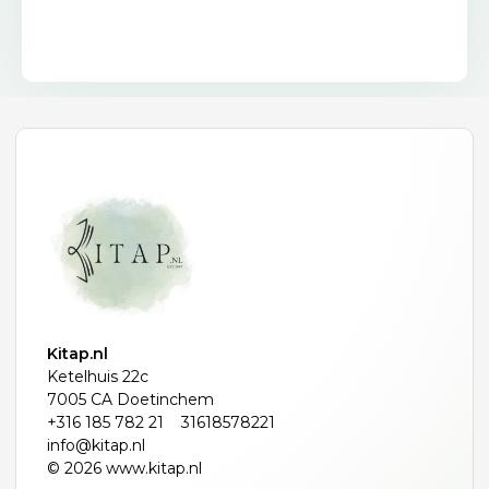
Kitap.nl
Ketelhuis 22c
7005 CA Doetinchem
+316 185 782 21
31618578221
info@kitap.nl
© 2026 www.kitap.nl