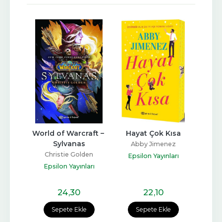
Dilek 
World of Warcraft – 
Hayat Çok Kısa
Mi
Sylvanas
Kura
Abby Jimenez
ster
Christie Golden
Har
Epsilon Yayınları
ları
Epsilon Yayınları
Eps
24
,30
22
,10
Sepete Ekle
Sepete Ekle