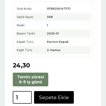
Stok Kodu:
9786254147371
Sayfa Sayısı:
368
Baskı:
1
Basım Tarihi:
2025-01
Kapak Türü:
Karton Kapak
Kağıt Türü:
2. Hamur
24
,30
Temin süresi
6-9 iş günü
Sepete Ekle