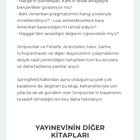
• Marge'ın davranışları, Kant'ın ahlak anlayışıyla
benzerlikler gösteriyor mu?
• Bart, Amerikan pragmatizmini hangi yönleriyle
örneklendiriyor? • Lisa, entelektüellere karşı
Amerikan kararsızlığını mı temsil ediyor?
• Maggie'den sessizliğin değerini öğrenebilir miyiz?
Simpsonlar ve Felsefe, Aristoteles, Marx, Sartre,
Schopenhauer ve diğer düşünürlerin çalışmalarının
diziyle nasıl yansıtıldığını tartışırken tüm bu sorulara
ve daha fazlasına yanıtlar arıyor.
Springfield halkından aşina olduğumuz pek çok
karaktere de değinen bu kitap, kehanetleriyle son
yıllarda sık sık gündem olan Simpsonlar'ın başarısının
tesadüf olmadığını bir kez daha hatırlatıyor.
YAYINEVININ DIĞER
KITAPLARI