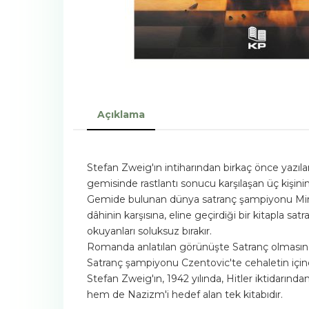
Açıklama
Stefan Zweig'ın intiharından birkaç önce yazı
gemisinde rastlantı sonucu karşılaşan üç kişini
Gemide bulunan dünya satranç şampiyonu Mirko 
dâhinin karşısına, eline geçirdiği bir kitapla sa
okuyanları soluksuz bırakır.
Romanda anlatılan görünüşte Satranç olmasına 
Satranç şampiyonu Czentovic'te cehaletin içindeki
Stefan Zweig'ın, 1942 yılında, Hitler iktidarın
hem de Nazizm'i hedef alan tek kitabıdır.