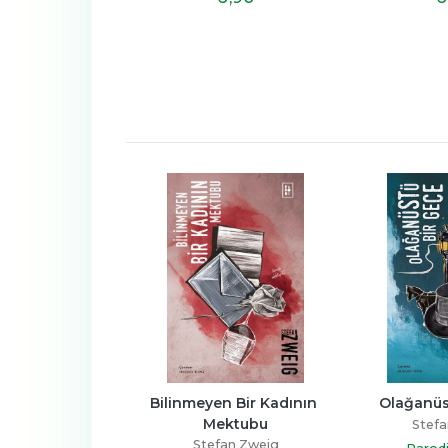
'une inconnue
Bilinmeyen Bir Kadının 
Olağanüs
Mektubu
fan Zweig
Stefa
Stefan Zweig