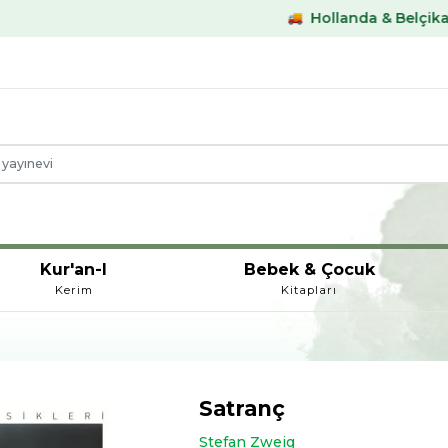
Hollanda & Belçika €59,- üstü ka
Kur'an-I
Bebek & Çocuk
Kerim
Kitapları
Satranç
Stefan Zweig