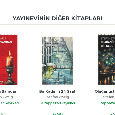
YAYINEVININ DIĞER KITAPLARI
dan
Bir Kadının 24 Saati
Olağanüstü Bir 
g
Stefan Zweig
Stefan Zweig
ları
Kitappazarı Yayınları
Kitappazarı Yayınl
6
,90
6
,90