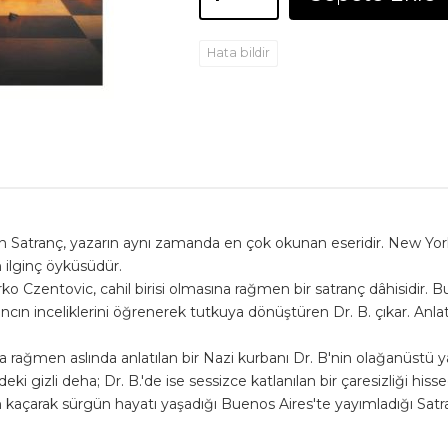
Hata bildir
lan Satranç, yazarın aynı zamanda en çok okunan eseridir. New Yo
n ilginç öyküsüdür.
Czentovic, cahil birisi olmasına rağmen bir satranç dâhisidir. B
trancın inceliklerini öğrenerek tutkuya dönüştüren Dr. B. çıkar. Anla
rağmen aslında anlatılan bir Nazi kurbanı Dr. B'nin olağanüstü
 gizli deha; Dr. B.'de ise sessizce katlanılan bir çaresizliği hisse
dan kaçarak sürgün hayatı yaşadığı Buenos Aires'te yayımladığı Sat