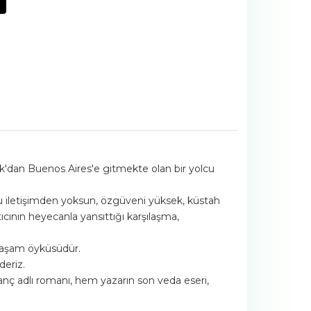
rk'dan Buenos Aires'e gitmekte olan bir yolcu
u iletişimden yoksun, özgüveni yüksek, küstah
tıcının heyecanla yansıttığı karşılaşma,
 yaşam öyküsüdür.
deriz.
ranç adlı romanı, hem yazarın son veda eseri,