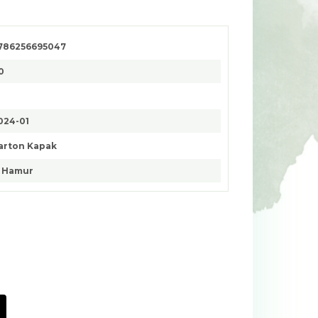
786256695047
0
024-01
arton Kapak
. Hamur