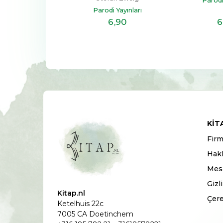
er Books
Parodi
Parodi Yayınları
5
,90
6
,90
6
KIT
Firm
Hak
Mesa
Gizl
Kitap.nl
Çere
Ketelhuis 22c
7005 CA Doetinchem