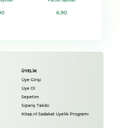
ayınları
Parodi Yayınları
Parodi Yay
90
6
,90
6
,9
ÜYELIK
Üye Girişi
Üye Ol
Sepetim
Sipariş Takibi
Kitap.nl Sadakat Üyelik Programı