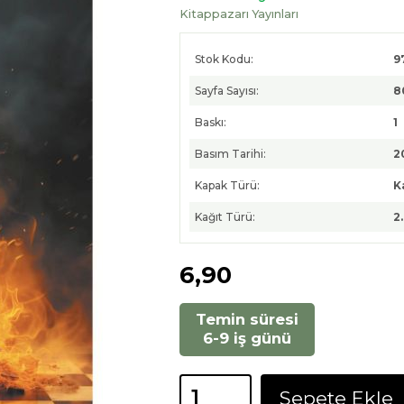
Kitappazarı Yayınları
Stok Kodu:
9
Sayfa Sayısı:
8
Baskı:
1
Basım Tarihi:
2
Kapak Türü:
K
Kağıt Türü:
2
6
,90
Temin süresi
6-9 iş günü
Sepete Ekle