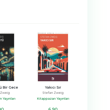
Gece
Yakıcı Sır
Korku
Stefan Zweig
Stefan Zweig
arı
Kitappazarı Yayınları
Kitappazarı Yayınlar
6
,90
6
,90