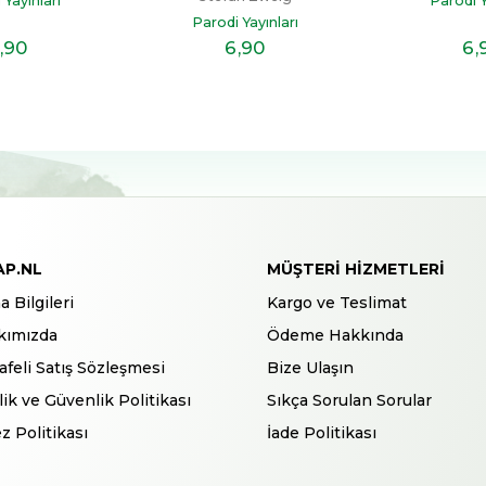
 Yayınları
Parodi Y
Parodi Yayınları
,90
6
,90
6
,
AP.NL
MÜŞTERI HIZMETLERI
a Bilgileri
Kargo ve Teslimat
kımızda
Ödeme Hakkında
feli Satış Sözleşmesi
Bize Ulaşın
ilik ve Güvenlik Politikası
Sıkça Sorulan Sorular
z Politikası
İade Politikası