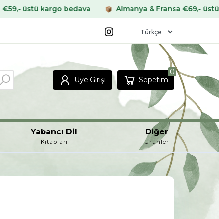
rgo bedava
Almanya & Fransa €69,- üstü kargo bedava
0
Üye Girişi
Sepetim
Yabancı Dil
Diğer
Kitapları
Ürünler