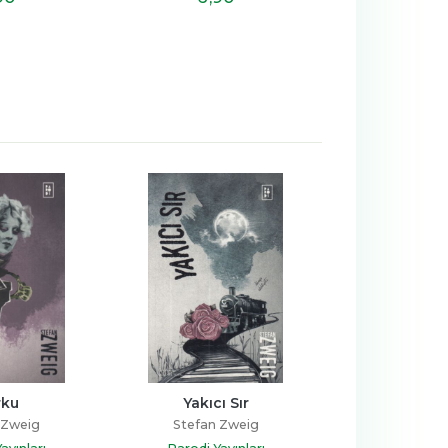
rku
Yakıcı Sır
Bir Çöküşü
 Zweig
Stefan Zweig
Stefan 