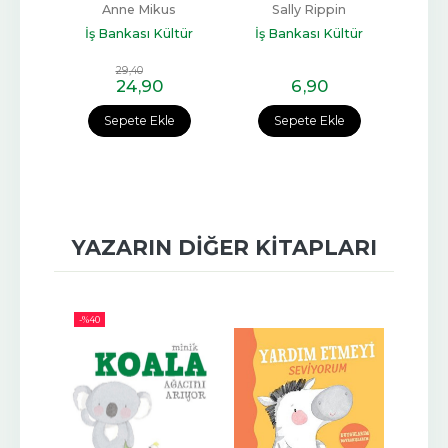
A
Anne Mikus
Sally Rippin
Ali
Jean
İş Bankası Kültür
İş Bankası Kültür
ltür
Yayınları
Yayınları
İş 
29
,40
24
,90
6
,90
e
Sepete Ekle
Sepete Ekle
YAZARIN DIĞER KITAPLARI
-%
40