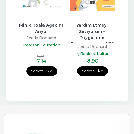
an 
Minik Koala Ağacını 
Yardım Etmeyi 
B
Arıyor
Arıyor
Seviyorum - 
Ya
Duygularım 
D
ard
Jedda Robaard
Davranışlarım - Ciltli
Davran
ation
Pearson Education
Jedda Robaard
Je
Yayıncılık
İş Bankası Kültür
İş 
11
,90
7
,14
Yayınları
8
,90
e
Sepete Ekle
Sepete Ekle