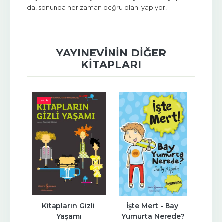
da, sonunda her zaman doğru olanı yapıyor!
YAYINEVININ DIĞER
KITAPLARI
-%
15
li 
Kitapların Gizli 
İşte Mert - Bay 
Kı
Kitap 
Yaşamı
Yumurta Nerede?
De