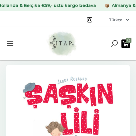
nda & Belçika €59,- üstü kargo bedava
Almanya & Fran
0