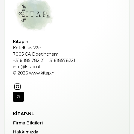
Kitap.nl
Ketelhuis 22c
7005 CA Doetinchem
+316 185 782 21
31618578221
info@kitap.nl
© 2026 www.kitap.nl
KITAP.NL
Firma Bilgileri
Hakkımızda