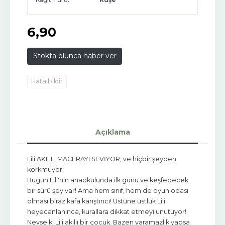
6
,90
Stokta olunca haber ver
Hata bildir
Açıklama
Lili AKILLI MACERAYI SEVİYOR, ve hiçbir şeyden
korkmuyor!
Bugün Lili'nin anaokulunda ilk günü ve keşfedecek
bir sürü şey var! Ama hem sınıf, hem de oyun odası
olması biraz kafa karıştırıcı! Üstüne üstlük Lili
heyecanlanınca, kurallara dikkat etmeyi unutuyor!
Neyse ki Lili akıllı bir çocuk. Bazen yaramazlık yapsa