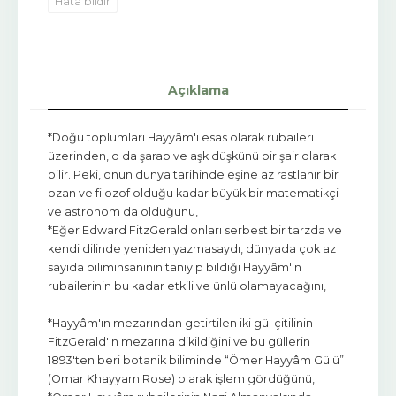
Hata bildir
Açıklama
*Doğu toplumları Hayyâm'ı esas olarak rubaileri
üzerinden, o da şarap ve aşk düşkünü bir şair olarak
bilir. Peki, onun dünya tarihinde eşine az rastlanır bir
ozan ve filozof olduğu kadar büyük bir matematikçi
ve astronom da olduğunu,
*Eğer Edward FitzGerald onları serbest bir tarzda ve
kendi dilinde yeniden yazmasaydı, dünyada çok az
sayıda biliminsanının tanıyıp bildiği Hayyâm'ın
rubailerinin bu kadar etkili ve ünlü olamayacağını,
*Hayyâm'ın mezarından getirtilen iki gül çitilinin
FitzGerald'ın mezarına dikildiğini ve bu güllerin
1893'ten beri botanik biliminde “Ömer Hayyâm Gülü”
(Omar Khayyam Rose) olarak işlem gördüğünü,