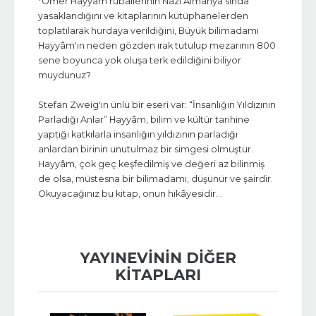
*Ömer Hayyâm rubailerinin Nazi Almanya'sında
yasaklandığını ve kitaplarının kütüphanelerden
toplatılarak hurdaya verildiğini, Büyük bilimadamı
Hayyâm'ın neden gözden ırak tutulup mezarının 800
sene boyunca yok oluşa terk edildiğini biliyor
muydunuz?
Stefan Zweig'ın ünlü bir eseri var: “İnsanlığın Yıldızının
Parladığı Anlar” Hayyâm, bilim ve kültür tarihine
yaptığı katkılarla insanlığın yıldızının parladığı
anlardan birinin unutulmaz bir simgesi olmuştur.
Hayyâm, çok geç keşfedilmiş ve değeri az bilinmiş
de olsa, müstesna bir bilimadamı, düşünür ve şairdir.
Okuyacağınız bu kitap, onun hikâyesidir...
YAYINEVININ DIĞER
KITAPLARI