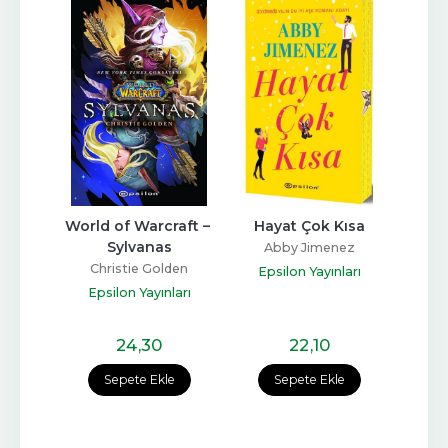
Dilek 
World of Warcraft – 
Hayat Çok Kısa
Mi
Sylvanas
Kura
Abby Jimenez
ster
Christie Golden
Har
Epsilon Yayınları
ları
Epsilon Yayınları
Eps
24
,30
22
,10
Sepete Ekle
Sepete Ekle