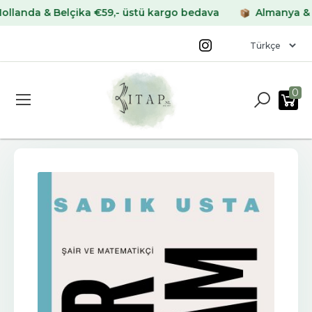
da & Belçika €59,- üstü kargo bedava
Almanya & Fran
0