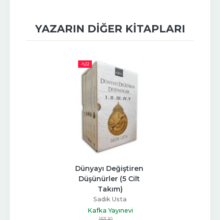
YAZARIN DIĞER KITAPLARI
-%
51
Dünyayı Değiştiren 
Düşünürler (5 Cilt 
Takım)
Sadık Usta
Kafka Yayınevi
153
,10