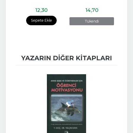
G
12
,30
14
,70
e
Sepete Ekle
Tükendi
YAZARIN DIĞER KITAPLARI