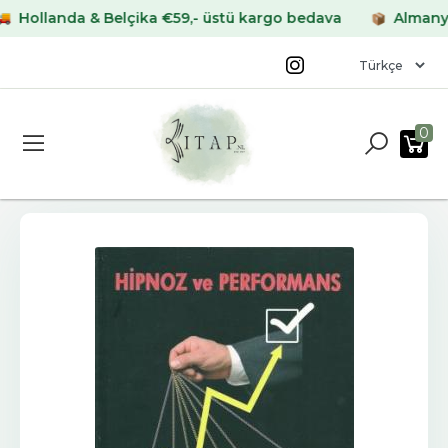
llanda & Belçika €59,- üstü kargo bedava
Almanya & F
0