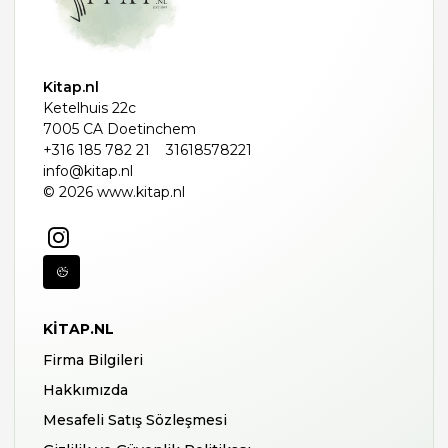
Kitap.nl
Ketelhuis 22c
7005 CA Doetinchem
+316 185 782 21
31618578221
info@kitap.nl
© 2026 www.kitap.nl
KITAP.NL
Firma Bilgileri
Hakkımızda
Mesafeli Satış Sözleşmesi