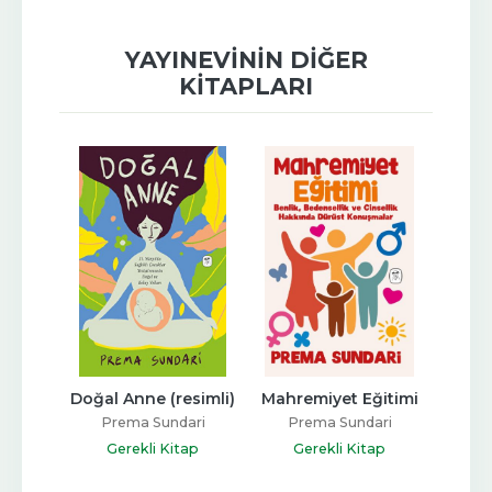
YAYINEVININ DIĞER
KITAPLARI
p 
Doğal Anne (resimli)
Mahremiyet Eğitimi
i
Kabu
Prema Sundari
Prema Sundari
maz
Gerekli Kitap
Gerekli Kitap
Si
ap