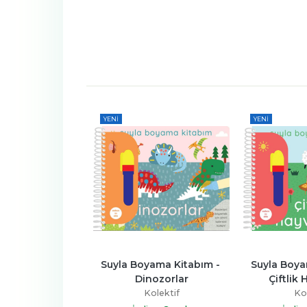
YENI
YENI
ama Kitabım - 
Suyla Boyama Kitabım - 
Suyla Boya
nozorlar
Çiftlik Hayvanları
Doğadaki
olektif
Kolektif
Kol