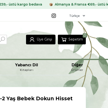
 bedava
Almanya & Fransa €69,- üstü kargo bedava
0
Üye Girişi
Sepetim
Yabancı Dil
Diğer
Kitapları
Ürünler
 0-2 Yaş Bebek Dokun Hisset