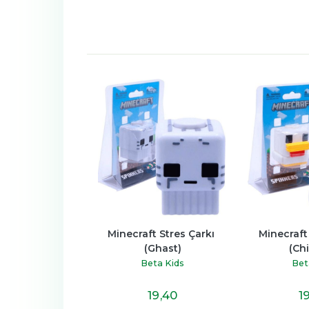
t Stres Çarkı 
Minecraft Stres Çarkı 
Five Nights
Ghast)
(Chicken)
Security B
Çarkı 
ta Kids
Beta Kids
Bet
19
,40
19
,40
1