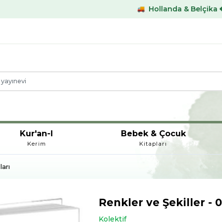
Hollanda & Belçika €59,- üstü kargo
Kur'an-I
Bebek & Çocuk
Kerim
Kitapları
arı
Renkler ve Şekiller -
Kolektif