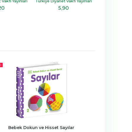
Vakfı Yayınları
Türkiye Diyanet Vakfı Yayınları
Türkiye Diyanet V
90
6
,20
7
,1
0
Bebek Dokun ve Hisset Sayılar