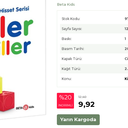
Beta Kids
Stok Kodu:
9
Sayfa Sayısı:
1
Baskı:
1
Basım Tarihi:
2
Kapak Türü:
Ci
Kağıt Türü:
2
Konu:
K
%20
12
,40
9
,92
INDIRIMLI
Yarın Kargoda