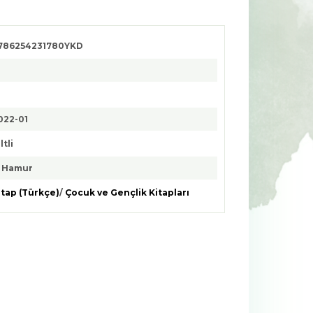
786254231780YKD
2
022-01
ltli
. Hamur
itap (Türkçe)
/
Çocuk ve Gençlik Kitapları