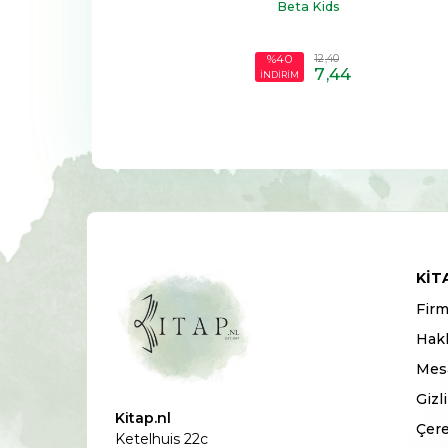
Beta Kids
12
,40
%40
7
,44
İNDİRİM
KIT
Firm
Hak
Mesa
Gizl
Kitap.nl
Çere
Ketelhuis 22c