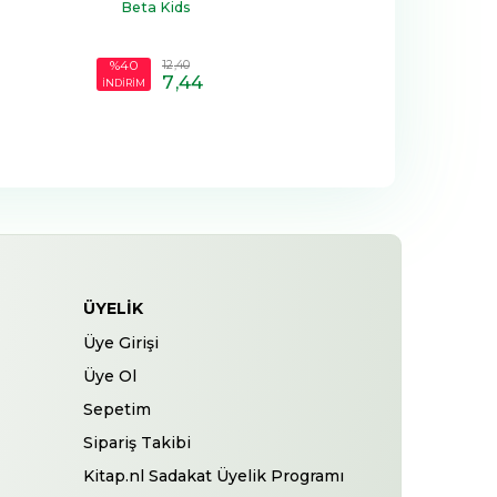
Beta Kids
12
,40
%40
7
,44
İNDİRİM
ÜYELIK
Üye Girişi
Üye Ol
Sepetim
Sipariş Takibi
Kitap.nl Sadakat Üyelik Programı