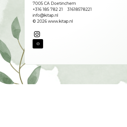
7005 CA Doetinchem
+316 185 782 21
31618578221
info@kitap.nl
© 2026 www.kitap.nl