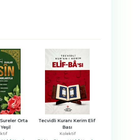
ı Kerim Elif 
Yasin ve Kısa Sureler Kabe 
Zamansız Reh
sı
Desenli (Orta Boy)
İzin
ktif
Kolektif
Kolekt