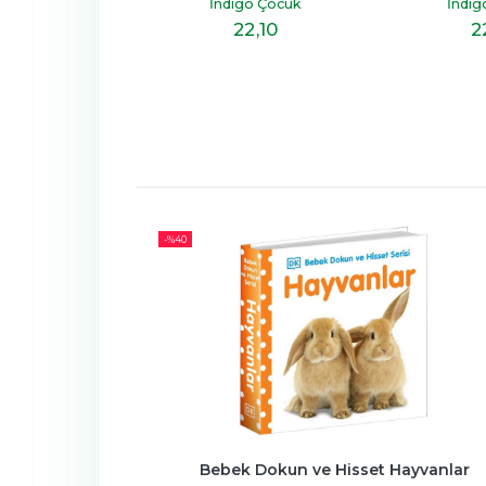
igo Çocuk
İndigo Çocuk
İndig
22
,10
22
,10
2
-%
40
Bebek Dokun ve Hisset Hayvanlar