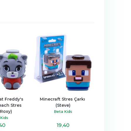
tres Çarkı 
Five Nights at Freddy's 
Minecraft Str
eve)
Security Breach Stres 
(Creep
Çarkı (Chica)
Kids
Beta K
Beta Kids
,40
19
,40
19
,4