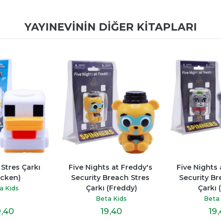
YAYINEVININ DIĞER KITAPLARI
 at Freddy's 
Five Nights at Freddy's 
Minecraft S
reach Stres 
Security Breach Stres 
(St
(Freddy)
Çarkı (Roxy)
Beta 
a Kids
Beta Kids
9
,40
19
,40
19