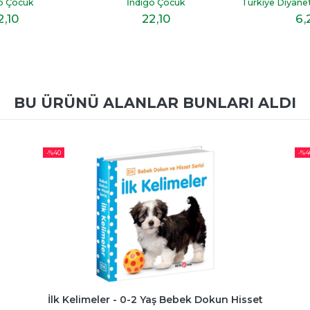
o Çocuk
Türkiye Diyanet Vakfı Yayınları
Türkiye Diyanet 
2
,10
6
,20
5
,
BU ÜRÜNÜ ALANLAR BUNLARI ALDI
-%
40
-%
4
İlk Kelimeler - 0-2 Yaş Bebek Dokun Hisset