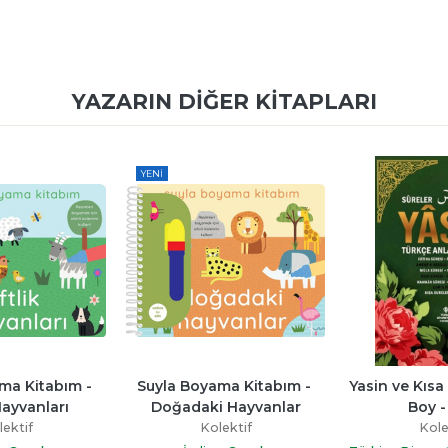
YAZARIN DIĞER KITAPLARI
ma Kitabım - 
Yasin ve Kısa Sureler Orta 
Tecvidli Kuran
 Hayvanlar
Boy - Yeşil
Ba
ektif
Kolektif
Kole