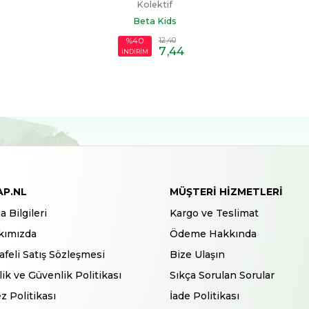
Kolektif
Beta Kids
12
,40
%40
7
,44
İNDİRİM
AP.NL
MÜŞTERI HIZMETLERI
a Bilgileri
Kargo ve Teslimat
kımızda
Ödeme Hakkında
feli Satış Sözleşmesi
Bize Ulaşın
ilik ve Güvenlik Politikası
Sıkça Sorulan Sorular
z Politikası
İade Politikası