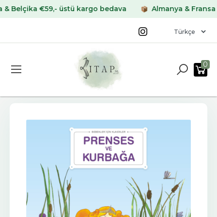
lçika €59,- üstü kargo bedava
Almanya & Fransa €69,-
0