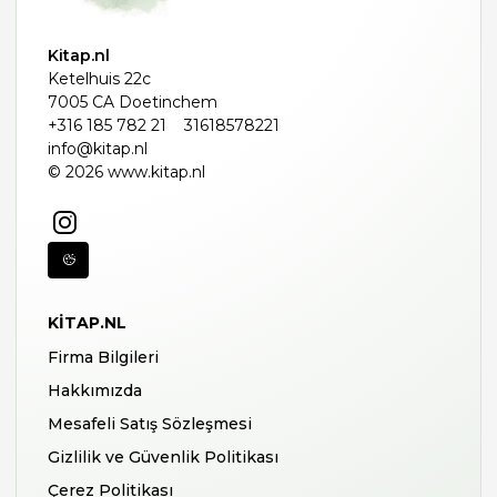
Kitap.nl
Ketelhuis 22c
7005 CA Doetinchem
+316 185 782 21
31618578221
info@kitap.nl
© 2026 www.kitap.nl
KITAP.NL
Firma Bilgileri
Hakkımızda
Mesafeli Satış Sözleşmesi
Gizlilik ve Güvenlik Politikası
Çerez Politikası