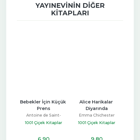
YAYINEVININ DIĞER
KITAPLARI
Küçük 
Alice Harikalar 
Dünyaca Ünlü 
Dü
Diyarında
Eserler - Kral'ın Yeni 
Eserle
Giysileri
Ağu
int-
Emma Chichester
Clark
Kolektif
aplar
1001 Çiçek Kitaplar
1001 Çiçek Kitaplar
1001
9
,80
6
,90