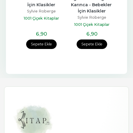
ler
Karınca - Bebekler 
Bebekler İçin 
Yavru
İçin Klasikler
Klasikler
İç
rge
Sylvie Roberge
Sylvie Roberge
Sy
aplar
1001 Çiçek Kitaplar
1001 Çiçek Kitaplar
1001
6
,90
6
,90
e
Sepete Ekle
Sepete Ekle