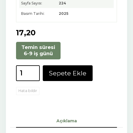
Sayfa Sayısı:
224
Basım Tarihi:
2025
17
,20
Temin süresi
6-9 iş günü
Sepete Ekle
Hata bildir
Açıklama