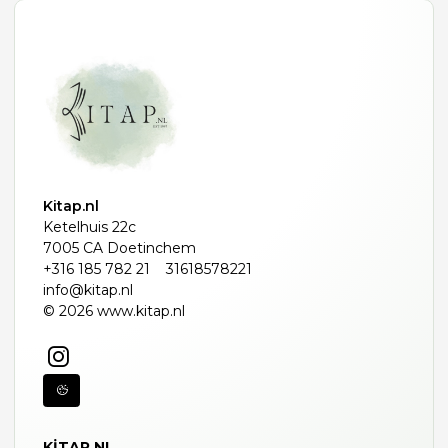
Kitap.nl
Ketelhuis 22c
7005 CA Doetinchem
+316 185 782 21
31618578221
info@kitap.nl
© 2026 www.kitap.nl
KITAP.NL