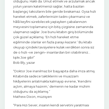
olduğunu. Haklı da. Umut etmek ve arzulamak ancak
yolun yarısını katetmenizi sağlar, hatta bazıları
başlangıç takozlarını bile geride bırakamaz. Oysa hızlı
hareket etmek, zaferlerinizin tadını çıkarmanız ve
hâlâ keyfini sürebilecek yaştayken çabalarınızın
meyvesini toplamanız için bitiş çizgisine zamanında
ulaşmanızı sağlar. Joe bunu kitabın giriş bölümünde
çok güzel açıklamış: ‘En hızlı hareket etme
eğiliminde olanlar en fazla parayı kazanır.’ Bu kitabı
okuyup içindeki tavsiyelere kulak verdikten sonra siz
de o hızlı –ve zengin– insanlardan biri olabilirsiniz…
tıpkı Joe gibi!”
Bob Bly, yazar
“Doktor Joe inanılmaz bir başyapıta daha imza atmış.
Kitabında sadece taktiklerini ve muazzam
hikâyelerini anlatmakla kalmayıp evrene, ‘Kendimi
açtım, almaya hazırım,’ demenin ne kadar mühim
olduğunu da açıklamış.”
Mathew Dixon, müzisyen
“Para Hızı Sever, insanın kendi servetini yaratması