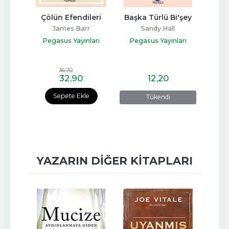
rla
Çölün Efendileri
Başka Türlü Bi'şey
Sonsu
aitz
James Barr
Sandy Hall
Pa
ları
Pegasus Yayınları
Pegasus Yayınları
Peg
36
,70
32
,90
12
,20
e
Sepete Ekle
Tükendi
YAZARIN DIĞER KITAPLARI