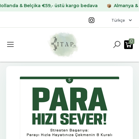
a & Belçika €59,- üstü kargo bedava
Almanya & Frans
0