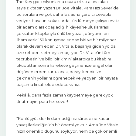
The Key gibi milyonlarca okuru etkisi altına alan
sayısız kitabın yazarı Dr. Joe Vitale, Para Hızı Sever’de
bu sorulara ve çok daha fazlasına çarpıcı cevaplar
veriyor. Hayatını sokaklarda sürdürmeye çalışan evsiz
bir adam olarak başladığı hikâyesine uluslararası
çoksatan kitaplarıyla ünlü bir yazar, dünyanın en
ilham verici 50 konuşmacısından biri ve bir milyoner
olarak devam eden Dr. Vitale, başarıya giden yolda
size rehberlik etmeyi amaçlıyor. Dr. Vitale’in tüm
tecrübesini ve bilgi birikimini aktardığı bu kitabını
okuduktan sonra harekete geçmenize engel olan
düşüncelerden kurtulacak, parayı kendinize
çekmenin yollarını öğrenecek ve yepyeni bir hayata
başlama fırsatı elde edeceksiniz.
Pekâlâ, daha fazla zaman kaybetmeye gerek yok.
Unutmayın, para hızı sever!
“Konfüçyüs der ki durmadığınız sürece ne kadar
yavaş ilerlediğinizin bir önemi yoktur. Ama Joe Vitale
hızın önemli olduğunu söylüyor, hem de çok önemli