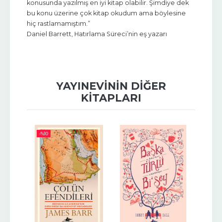
konusunda yazılmış en iyi kitap olabilir. Şimdiye dek
bu konu üzerine çok kitap okudum ama böylesine
hiç rastlamamıştım.”
Daniel Barrett, Hatırlama Süreci’nin eş yazarı
YAYINEVININ DIĞER
KITAPLARI
-%
10