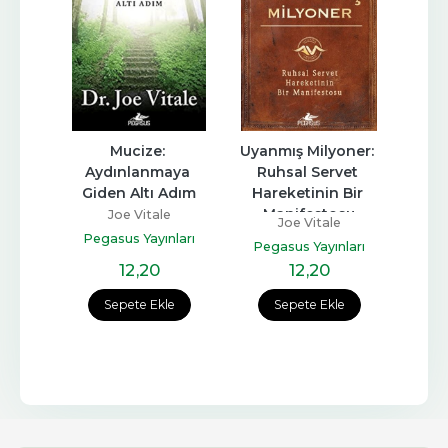
ıp 
Mucize: 
Uyanmış Milyoner: 
Uy
avuzu
Aydınlanmaya 
Ruhsal Servet 
Giden Altı Adım
Hareketinin Bir 
e
Peg
Manifestosu
Joe Vitale
s
Joe Vitale
Pegasus Yayınları
Pegasus Yayınları
12
,20
12
,20
e
Sepete Ekle
Sepete Ekle