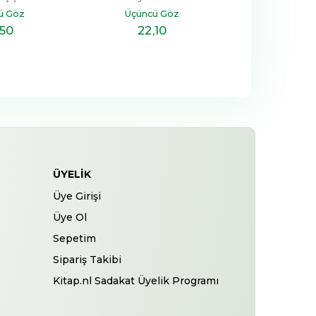
ü Göz
Üçüncü Göz
,50
22
,10
19
,6
ÜYELIK
Üye Girişi
Üye Ol
Sepetim
Sipariş Takibi
Kitap.nl Sadakat Üyelik Programı