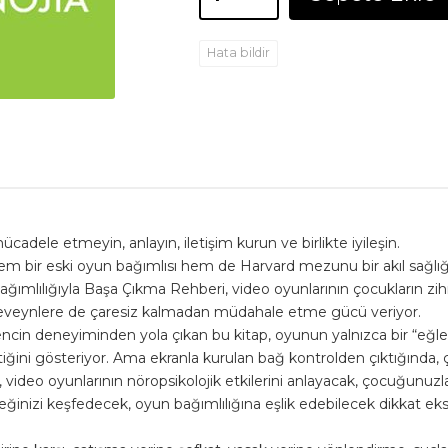
Hata bildir
dele etmeyin, anlayın, iletişim kurun ve birlikte iyileşin.
hem bir eski oyun bağımlısı hem de Harvard mezunu bir akıl sağlığı 
ağımlılığıyla Başa Çıkma Rehberi, video oyunlarının çocukların zihni
 ebeveynlere de çaresiz kalmadan müdahale etme gücü veriyor.
encin deneyiminden yola çıkan bu kitap, oyunun yalnızca bir “eğle
ttiğini gösteriyor. Ama ekranla kurulan bağ kontrolden çıktığında, 
 video oyunlarının nöropsikolojik etkilerini anlayacak, çocuğunuzl
eceğinizi keşfedecek, oyun bağımlılığına eşlik edebilecek dikkat ek