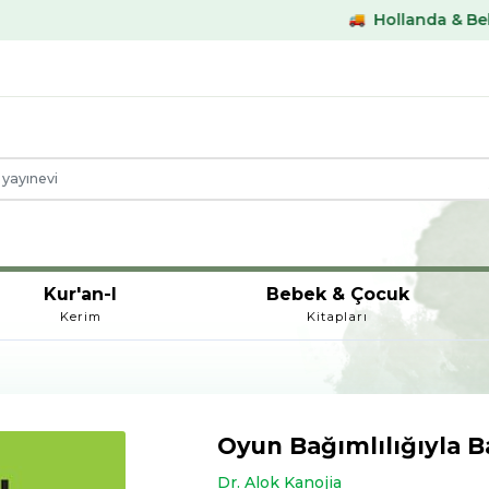
Hollanda & Belçika €59,- ü
Kur'an-I
Bebek & Çocuk
Kerim
Kitapları
Oyun Bağımlılığıyla 
Dr. Alok Kanojia