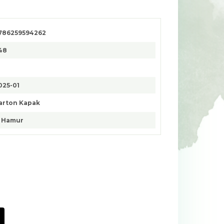
786259594262
48
025-01
arton Kapak
. Hamur