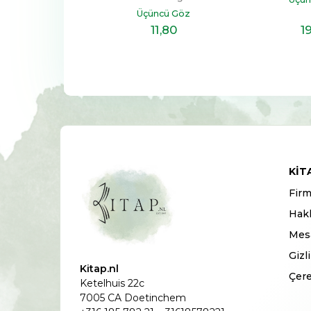
üncü Göz
Üçüncü Göz
14
,70
11
,80
1
KIT
Firm
Hak
Mesa
Gizl
Kitap.nl
Çere
Ketelhuis 22c
7005 CA Doetinchem