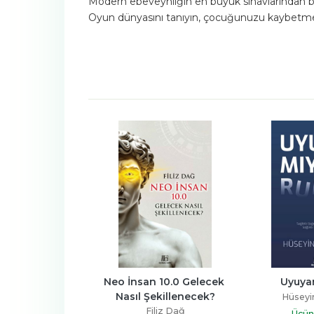
Modern ebeveynliğin en büyük sınavlarından biri
Oyun dünyasını tanıyın, çocuğunuzu kaybetmede
vaş Alanı Ama 
Neo İnsan 10.0 Gelecek 
Uyuya
n Da Yaralı
Nasıl Şekillenecek?
Hüseyin
s Bozkurt
Filiz Dağ
Üçün