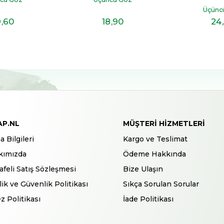
Üçünc
9
,60
18
,90
24
AP.NL
MÜŞTERI HIZMETLERI
a Bilgileri
Kargo ve Teslimat
kımızda
Ödeme Hakkında
feli Satış Sözleşmesi
Bize Ulaşın
ilik ve Güvenlik Politikası
Sıkça Sorulan Sorular
z Politikası
İade Politikası