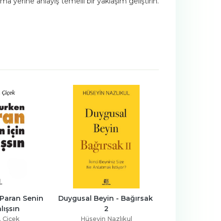
 yerine anlayış temelli bir yaklaşım geliştirin.
Paran Senin 
Duygusal Beyin - Bağırsak 
Regüle Yaşam
lışsın
2
Hüseyin Na
. Çiçek
Hüseyin Nazlıkul
Üçüncü