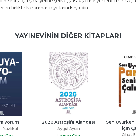
ne karşı, çatışma yerine şefkat, yasak yerine yönlendirme, suçlama
n birlikte kazanmanın yollarını keşfedin.
YAYINEVININ DIĞER KITAPLARI
mıyorum
2026 Astroşifa Ajandası
Sen Uyurken 
İçin Ça
 Nazlıkul
Aygül Aydın
Cihat E
cü Göz
Üçüncü Göz