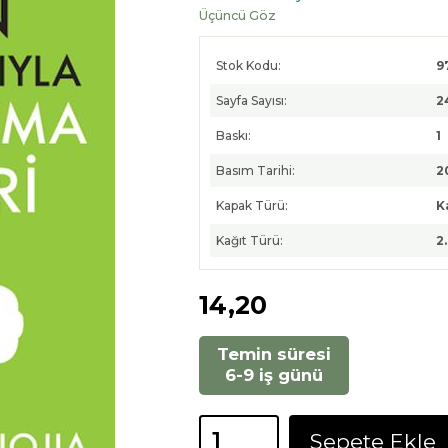
Üçüncü Göz
Stok Kodu:
9
Sayfa Sayısı:
2
Baskı:
1
Basım Tarihi:
2
Kapak Türü:
K
Kağıt Türü:
2
14
,20
Temin süresi
6-9 iş günü
Sepete Ekle