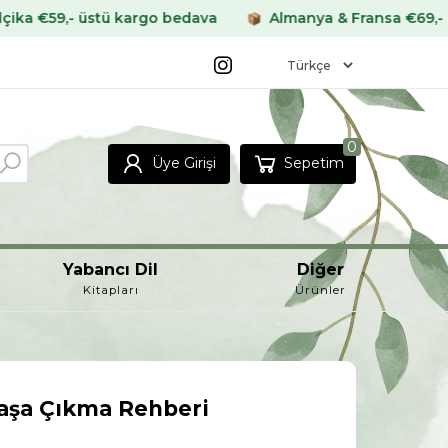
stü kargo bedava
Almanya & Fransa €69,- üstü kargo 
0
Üye Girişi
Sepetim
Yabancı Dil
Diğer
Kitapları
Ürünler
Başa Çıkma Rehberi