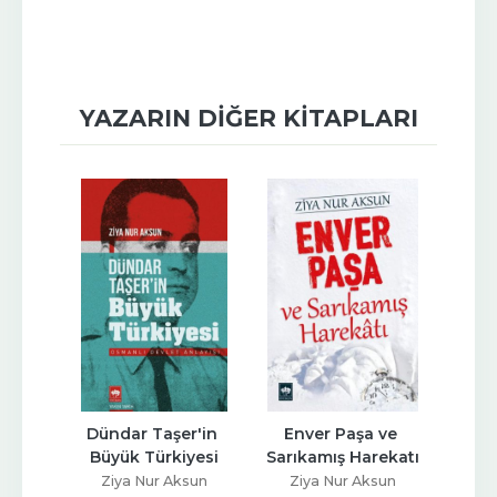
YAZARIN DIĞER KITAPLARI
 
Dündar Taşer'in 
Enver Paşa ve 
İsl
rı
Büyük Türkiyesi
Sarıkamış Harekatı
Tür
sun
Ziya Nur Aksun
Ziya Nur Aksun
Zi