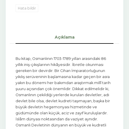
Hata bildir
Açıklama
Bu kitap, Osmanlının 1703-1789 yılları arasındaki 86
yıllık iniş-çıkışlarının hikâyesidir. İbretle okunması
gereken bir devirdir. Bir Cihan İmparatorluğunun
yıkılış serüveninin başlamasına kadar geçen bir asra
yakın bu dönemi her bakımdan araştırmak millî tarih
şuuru açısından çok önemlidir. Dikkat edilmelidir ki,
Osmanlının çekildiği yerlerde kurulan devletler, adı
devlet bile olsa, devlet kudreti taşımayan, başka bir
büyük devletin hegemonyası hizmetinde ve
güdümünde olan küçük, aciz ve zayıf kuruluşlardır.
İslâm dünyası noktasından da vaziyet aynıdır.
Osmanlı Devletinin dünyanın en büyük ve kudretli