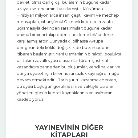
devleti olmaktan çıkışı, bu âlemin bugüne kadar
uzayan serencamını hazırlamıştır. Müslüman-
Hıristiyan milyonlarca insan, çeşitli kavim ve mezhep
mensupları, cihanşümul Osmanlı kudretinin zaafa
uğramasıyla derinden sarsılmışlar; bugüne kadar
daima birbirini takip eden zincirleme felâketlerle
karşılaşmışlardır. Dünyadaki, bilhassa Avrupa
dengesindeki köklü değişiklik de bu zamandan
itibaren başlamıştır. Yani Osmanlının bıraktığı boşlukta
bir takım zavallı siyasi oluşumlar türemiş, istiklal
kazandığını zanneden bu oluşumlar, kendi halkları ve
dünya siyaseti için birer huzursuzluk kaynağı olmağa
devam etmektedir... Tarih şuuru kazanmak derken,
bu siyasi boşluğun görülmesini ve vaktiyle buraları
yöneten gücün kudret kaynaklarının anlaşılmasını
kasdediyoruz.
YAYINEVININ DIĞER
KITAPLARI