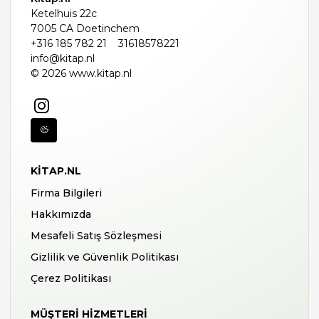
Ketelhuis 22c
7005 CA Doetinchem
+316 185 782 21
31618578221
info@kitap.nl
© 2026 www.kitap.nl
KITAP.NL
Firma Bilgileri
Hakkımızda
Mesafeli Satış Sözleşmesi
Gizlilik ve Güvenlik Politikası
Çerez Politikası
MÜŞTERI HIZMETLERI