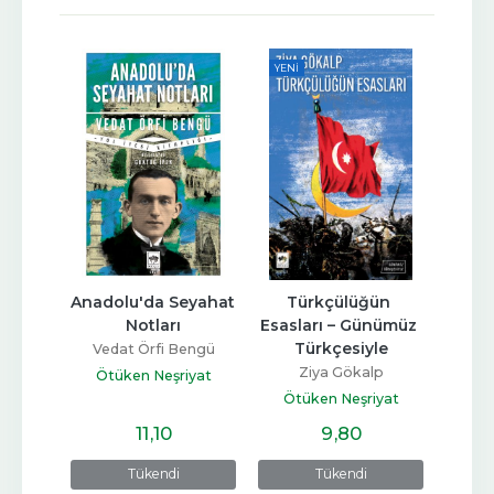
YENI
YENI
arı 
Anadolu'da Seyahat 
Türkçülüğün 
Ben S
liye, 
Notları
Esasları – Günümüz 
N
Yeni 
Türkçesiyle
Vedat Örfi Bengü
Ötü
Ziya Gökalp
Ötüken Neşriyat
lp
Ötüken Neşriyat
iyat
11
,10
9
,80
Tükendi
Tükendi