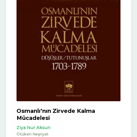
Osmanlı’nın Zirvede Kalma
Mücadelesi
Ziya Nur Aksun
Ötüken Neşriyat