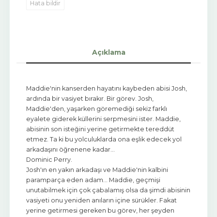
Hata bildir
Açıklama
Maddie'nin kanserden hayatını kaybeden abisi Josh,
ardında bir vasiyet bırakır. Bir görev. Josh,
Maddie'den, yaşarken göremediği sekiz farklı
eyalete giderek küllerini serpmesini ister. Maddie,
abisinin son isteğini yerine getirmekte tereddüt
etmez. Ta ki bu yolculuklarda ona eşlik edecek yol
arkadaşını öğrenene kadar…
Dominic Perry.
Josh'ın en yakın arkadaşı ve Maddie'nin kalbini
paramparça eden adam… Maddie, geçmişi
unutabilmek için çok çabalamış olsa da şimdi abisinin
vasiyeti onu yeniden anıların içine sürükler. Fakat
yerine getirmesi gereken bu görev, her şeyden