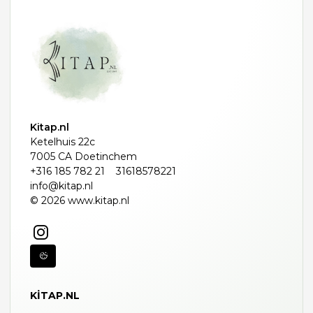
Kitap.nl
Ketelhuis 22c
7005 CA Doetinchem
+316 185 782 21
31618578221
info@kitap.nl
© 2026 www.kitap.nl
KITAP.NL