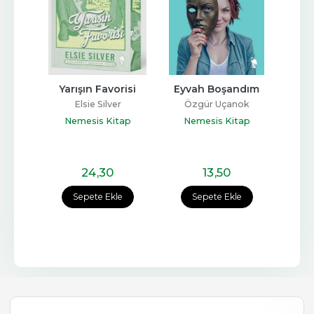
lar 
Yarışın Favorisi
Eyvah Boşandım
Aşık E
Elsie Silver
Özgür Uçanok
Ünal
Lys
Nemesis Kitap
Nemesis Kitap
tap
Ne
24
,30
13
,50
e
Sepete Ekle
Sepete Ekle