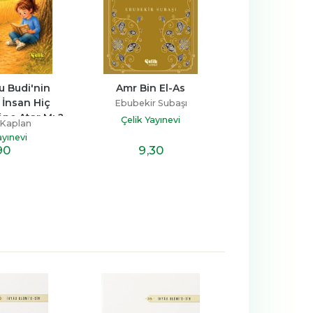
Amr Bin El-As
Nurlar Alemi
Ebubekir Subaşı
İmam Gazali
ı ?
Çelik Yayınevi
Çelik Yayınevi
9
,30
6
,90