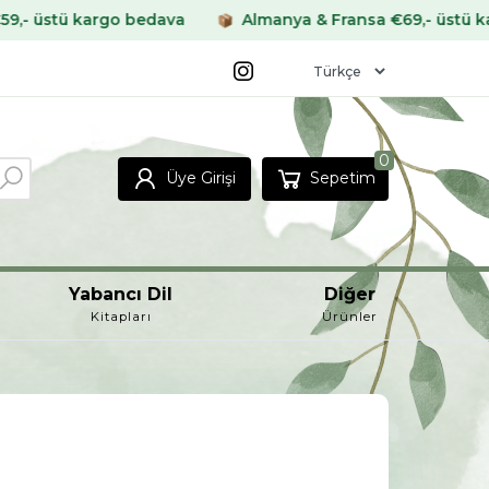
go bedava
Almanya & Fransa €69,- üstü kargo bedava
0
Üye Girişi
Sepetim
Yabancı Dil
Diğer
Kitapları
Ürünler