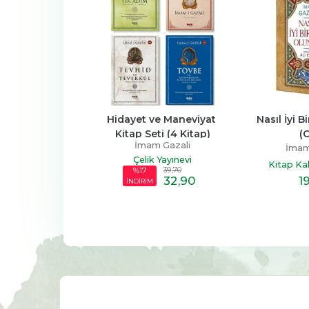
l Belası
Hidayet ve Maneviyat 
Nasıl İyi B
Kitap Seti (4 Kitap)
(C
m Gazali
İmam Gazali
İmam
n Yayınları
Çelik Yayınevi
Kitap Kal
39
,70
%17
6
,90
32
,90
1
İNDİRİM