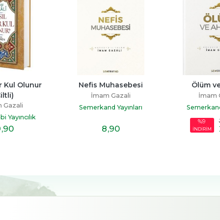
ir Kul Olunur 
Nefis Muhasebesi
Ölüm ve
iltli)
İmam Gazali
İmam 
 Gazali
Semerkand Yayınları
Semerkand 
bi Yayıncılık
%9
9
,90
8
,90
İNDİRİM