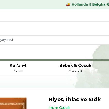
Hollanda & Belçika €59,- üstü kar
Kur'an-I
Bebek & Çocuk
Kerim
Kitapları
Niyet, İhlas ve Sıdk
İmam Gazali