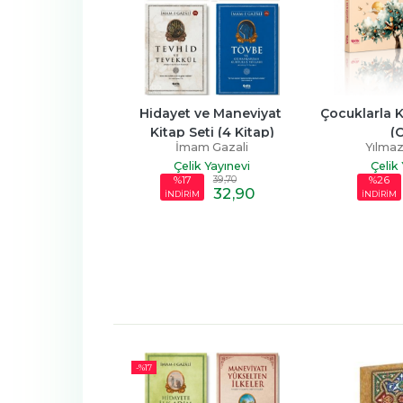
7 
Hidayet ve Maneviyat 
Çocuklarla Konuşuyor S
Kitap Seti (4 Kitap)
(Ciltli)
İmam Gazali
Yılmaz Yenidinç
Çelik Yayınevi
Çelik Yayınevi
39
,70
78
,40
%17
%26
32
,90
57
,90
İNDİRİM
İNDİRİM
-%
17