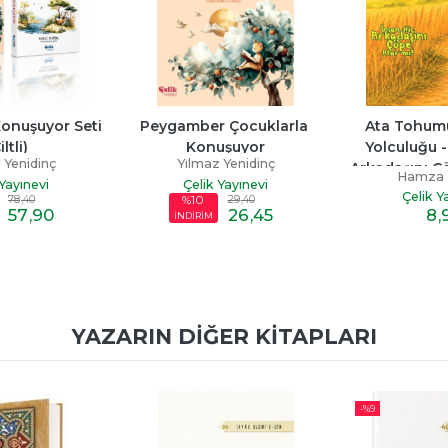
eti 
Peygamber Çocuklarla 
Ata Tohumu Budi'nin 
Konuşuyor
Yolculuğu - İnsan Hiç 
Yılmaz Yenidinç
Arkadaşını Çöpe Atar M
Hamza Kaplan
Çelik Yayınevi
Çelik Yayınevi
29
,40
%10
26
,45
8
,90
İNDİRİM
YAZARIN DIĞER KITAPLARI
-%
9