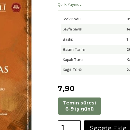
Çelik Yayınevi
Stok Kodu:
9
Sayfa Sayısı:
1
Baskı:
1
Basım Tarihi:
2
Kapak Türü:
K
Kağıt Türü:
2
7
,90
Temin süresi
6-9 iş günü
Sepete Ekle