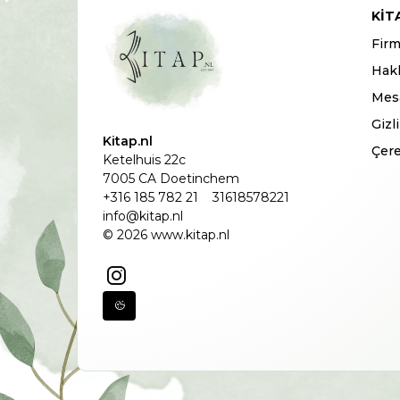
KIT
Firm
Hak
Mesa
Gizl
Kitap.nl
Çere
Ketelhuis 22c
7005 CA Doetinchem
+316 185 782 21
31618578221
info@kitap.nl
© 2026 www.kitap.nl