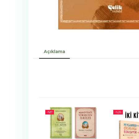
Açıklama
-%
17
-%
26