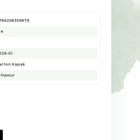
786258359879
44
026-01
arton Kapak
. Hamur