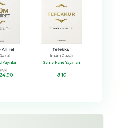
 Ahiret
Tefekkür
İlahi Mu
Gazali
İmam Gazali
İmam Ga
Yayınları
Semerkand Yayınları
Semerkand Y
27
,40
24
,90
8
,10
16
,7