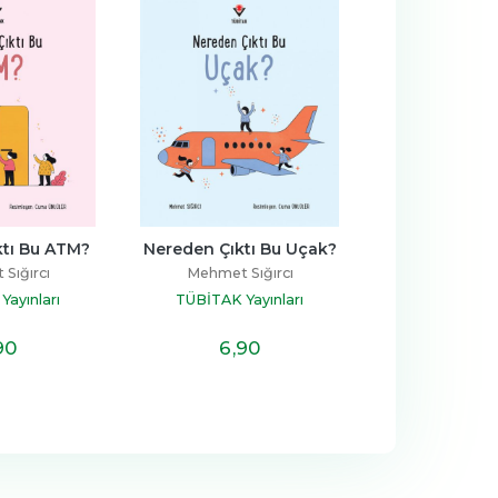
ktı Bu ATM?
Nereden Çıktı Bu Uçak?
Nereden Çı
Telesk
Sığırcı
Mehmet Sığırcı
Mehmet S
ayınları
TÜBİTAK Yayınları
TÜBİTAK Ya
90
6
,90
6
,9