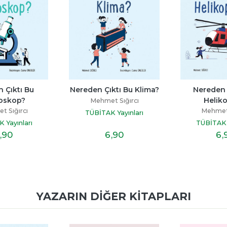
 Çıktı Bu 
Nereden Çıktı Bu Klima?
Nereden Ç
oskop?
Helik
Mehmet Sığırcı
 Sığırcı
Mehmet 
TÜBİTAK Yayınları
 Yayınları
TÜBİTAK Y
,90
6
,90
6
,
YAZARIN DIĞER KITAPLARI