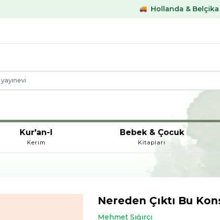
Hollanda & Belçika €59,- üstü ka
Kur'an-I
Bebek & Çocuk
Kerim
Kitapları
Nereden Çıktı Bu Kon
Mehmet Sığırcı