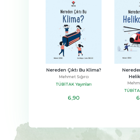
n Çıktı Bu 
Nereden Çıktı Bu Klima?
Nereden
roskop?
Heli
Mehmet Sığırcı
et Sığırcı
Mehmet
TÜBİTAK Yayınları
K Yayınları
TÜBİTAK
6
,90
6
,90
6