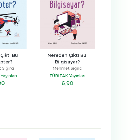
ıktı Bu 
Nereden Çıktı Bu 
Nereden Çıkt
opter?
Bilgisayar?
Mehmet S
Sığırcı
Mehmet Sığırcı
TÜBİTAK Ya
ayınları
TÜBİTAK Yayınları
90
6
,90
6
,9