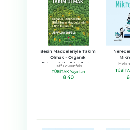
ni Konuştur
Besin Maddeleriyle Takım 
Nereden
Olmak - Organik 
Mikr
 Richardson
Bahçecilikte Bitki Besin...
Mehmet
K Yayınları
Jeff Lowenfels
TÜBİTAK
TÜBİTAK Yayınları
6
,90
6
8
,40