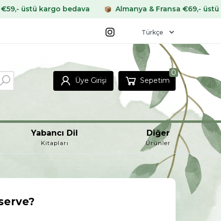
rgo bedava
Almanya & Fransa €69,- üstü kargo bedava
0
Üye Girişi
Sepetim
Yabancı Dil
Diğer
Kitapları
Ürünler
serve?