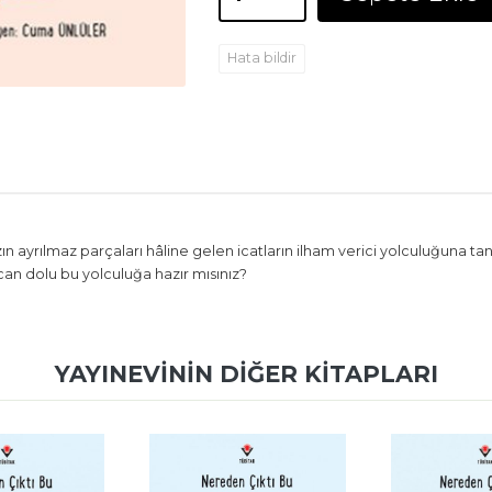
Hata bildir
ızın ayrılmaz parçaları hâline gelen icatların ilham verici yolculuğuna 
an dolu bu yolculuğa hazır mısınız?
YAYINEVININ DIĞER KITAPLARI