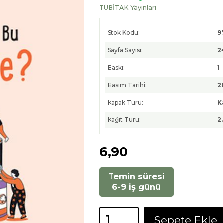
TÜBİTAK Yayınları
Stok Kodu:
9
Sayfa Sayısı:
2
Baskı:
1
Basım Tarihi:
2
Kapak Türü:
K
Kağıt Türü:
2
6
,90
Temin süresi
6-9 iş günü
Sepete Ekle