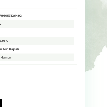
786053126492
4
026-01
arton Kapak
. Hamur