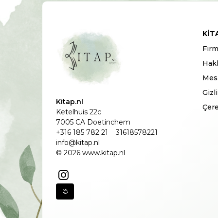
KIT
Firm
Hak
Mesa
Gizl
Kitap.nl
Çere
Ketelhuis 22c
7005 CA Doetinchem
+316 185 782 21
31618578221
info@kitap.nl
© 2026 www.kitap.nl