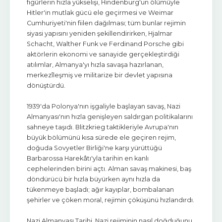
figürlerin hızla yükselişi, Hindenburg'un ölümüyle
Hitler'in mutlak gücü ele geçirmesi ve Weimar
Cumhuriyeti'nin fiilen dağılması; tüm bunlar rejimin
siyasi yapısını yeniden şekillendirirken, Hjalmar
Schacht, Walther Funk ve Ferdinand Porsche gibi
aktörlerin ekonomi ve sanayide gerçekleştirdiği
atılımlar, Almanya'yı hızla savaşa hazırlanan,
merkezîleşmiş ve militarize bir devlet yapısına
dönüştürdü.
1939'da Polonya'nın işgaliyle başlayan savaş, Nazi
Almanyası'nın hızla genişleyen saldırgan politikalarını
sahneye taşıdı. Blitzkrieg taktikleriyle Avrupa'nın
büyük bölümünü kısa sürede ele geçiren rejim,
doğuda Sovyetler Birliği'ne karşı yürüttüğü
Barbarossa Harekâtı'yla tarihin en kanlı
cephelerinden birini açtı. Alman savaş makinesi, baş
döndürücü bir hızla büyürken aynı hızla da
tükenmeye başladı; ağır kayıplar, bombalanan
şehirler ve çöken moral, rejimin çöküşünü hızlandırdı.
Nazi Almanyası Tarihi, Nazi rejiminin nasıl doğduğunu,