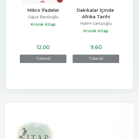
i
Mikro İfadeler
Dakikalar İçinde 
Rom
Afrika Tarihi
omte
Oğuz Benlioğlu
Halim Gençoğlu
ap
Kronik Kitap
K
Kronik Kitap
12
,00
9
,60
Tükendi
Tükendi