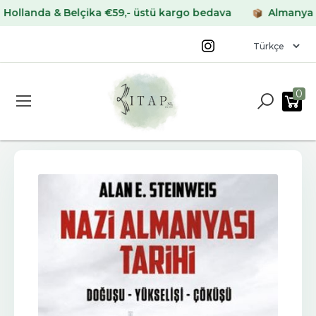
anda & Belçika €59,- üstü kargo bedava
Almanya & Fra
0