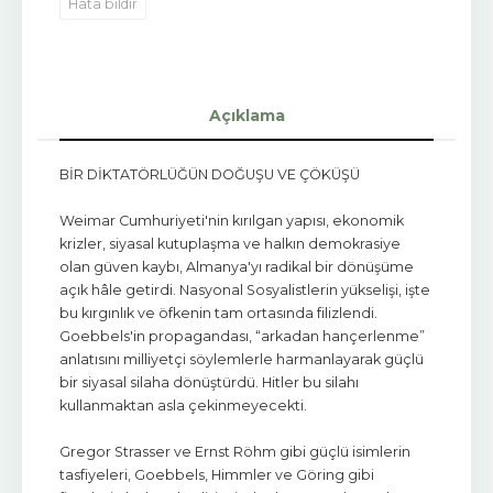
Hata bildir
Açıklama
BİR DİKTATÖRLÜĞÜN DOĞUŞU VE ÇÖKÜŞÜ
Weimar Cumhuriyeti'nin kırılgan yapısı, ekonomik
krizler, siyasal kutuplaşma ve halkın demokrasiye
olan güven kaybı, Almanya'yı radikal bir dönüşüme
açık hâle getirdi. Nasyonal Sosyalistlerin yükselişi, işte
bu kırgınlık ve öfkenin tam ortasında filizlendi.
Goebbels'in propagandası, “arkadan hançerlenme”
anlatısını milliyetçi söylemlerle harmanlayarak güçlü
bir siyasal silaha dönüştürdü. Hitler bu silahı
kullanmaktan asla çekinmeyecekti.
Gregor Strasser ve Ernst Röhm gibi güçlü isimlerin
tasfiyeleri, Goebbels, Himmler ve Göring gibi