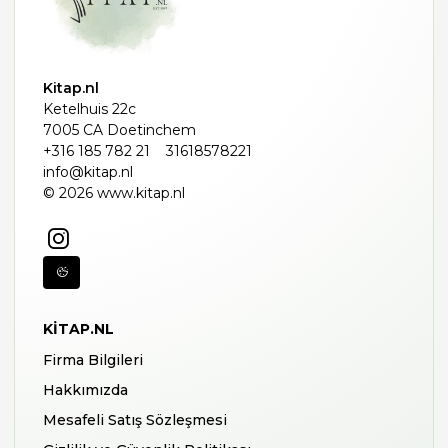
Kitap.nl
Ketelhuis 22c
7005 CA Doetinchem
+316 185 782 21
31618578221
info@kitap.nl
© 2026 www.kitap.nl
KITAP.NL
Firma Bilgileri
Hakkımızda
Mesafeli Satış Sözleşmesi