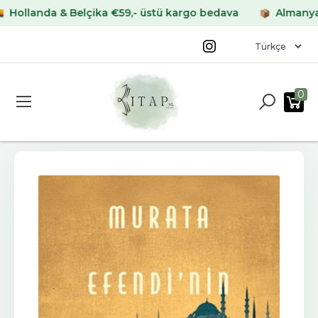
landa & Belçika €59,- üstü kargo bedava
Almanya & Fr
0