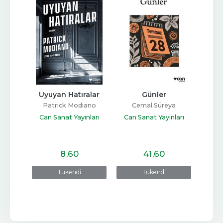
fteri
Uyuyan Hatıralar
Günler
ar
Patrick Modiano
Cemal Süreya
Sait 
nları
Can Sanat Yayınları
Can Sanat Yayınları
Can 
8
,60
41
,60
Tükendi
Tükendi