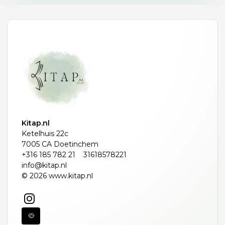
Kitap.nl
Ketelhuis 22c
7005 CA Doetinchem
+316 185 782 21
31618578221
info@kitap.nl
© 2026 www.kitap.nl