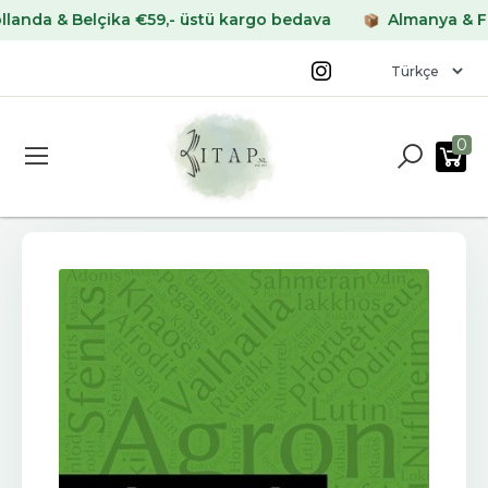
a & Belçika €59,- üstü kargo bedava
Almanya & Fransa
0