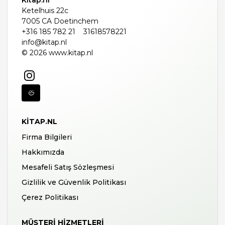
Kitap.nl
Ketelhuis 22c
7005 CA Doetinchem
+316 185 782 21
31618578221
info@kitap.nl
© 2026 www.kitap.nl
KITAP.NL
Firma Bilgileri
Hakkımızda
Mesafeli Satış Sözleşmesi
Gizlilik ve Güvenlik Politikası
Çerez Politikası
MÜŞTERI HIZMETLERI