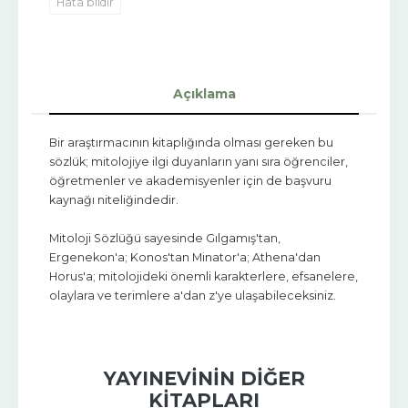
Hata bildir
Açıklama
Bir araştırmacının kitaplığında olması gereken bu
sözlük; mitolojiye ilgi duyanların yanı sıra öğrenciler,
öğretmenler ve akademisyenler için de başvuru
kaynağı niteliğindedir.
Mitoloji Sözlüğü sayesinde Gılgamış'tan,
Ergenekon'a; Konos'tan Minator'a; Athena'dan
Horus'a; mitolojideki önemli karakterlere, efsanelere,
olaylara ve terimlere a'dan z'ye ulaşabileceksiniz.
YAYINEVININ DIĞER
KITAPLARI