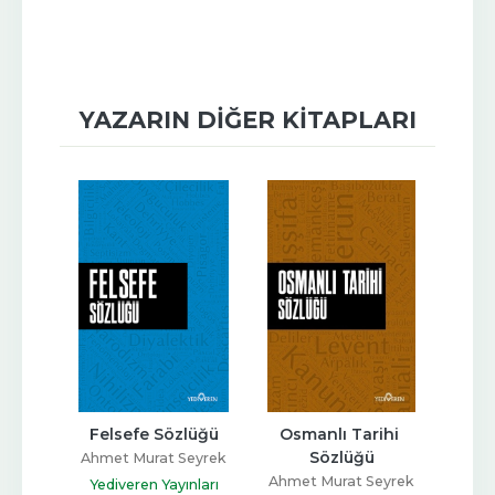
YAZARIN DIĞER KITAPLARI
zlüğü
Felsefe Sözlüğü
Osmanlı Tarihi 
Psik
Sözlüğü
eyrek
Ahmet Murat Seyrek
Ahme
Ahmet Murat Seyrek
nları
Yediveren Yayınları
Yedi