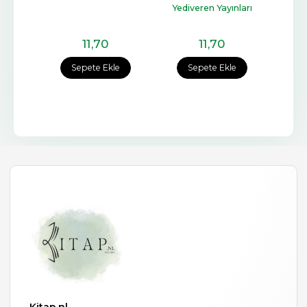
Yediveren Yayınları
11
,70
11
,70
e
Sepete Ekle
Sepete Ekle