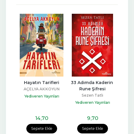
lığı
Hayatın Tarifleri
33 Adımda Kaderin 
Ved
Rune Şifresi
AÇELYA AKKOYUN
Kahr
Sezen Tatlı
nları
Yediveren Yayınları
Yedi
Yediveren Yayınları
14
,70
9
,70
e
Sepete Ekle
Sepete Ekle