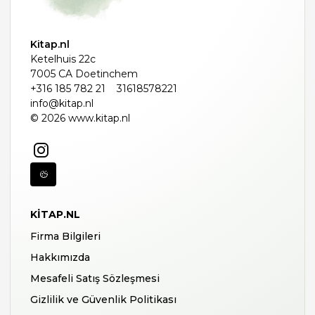
Kitap.nl
Ketelhuis 22c
7005 CA Doetinchem
+316 185 782 21
31618578221
info@kitap.nl
© 2026 www.kitap.nl
KITAP.NL
Firma Bilgileri
Hakkımızda
Mesafeli Satış Sözleşmesi
Gizlilik ve Güvenlik Politikası