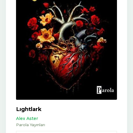
Lıghtlark
Alex Aster
Parola Yayınları