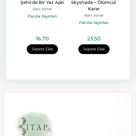
acın 
Şehirde Bir Yaz Aşkı
Skyshade – Ölümcül 
Nıg
i
Karar
Diya
Alex Aster
r
Alex Aster
Parola Yayınları
arı
Parola Yayınları
Pa
16
,70
23
,50
e
Sepete Ekle
Sepete Ekle