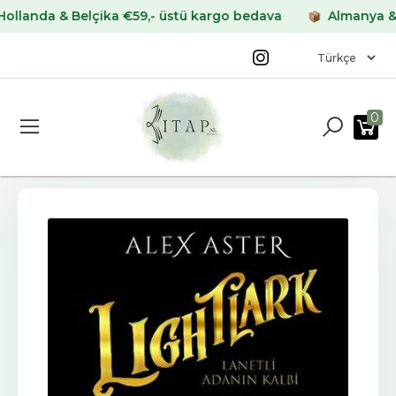
da & Belçika €59,- üstü kargo bedava
Almanya & Fran
0