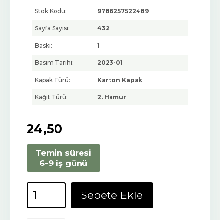
Stok Kodu:
9786257522489
Sayfa Sayısı:
432
Baskı:
1
Basım Tarihi:
2023-01
Kapak Türü:
Karton Kapak
Kağıt Türü:
2. Hamur
24
,50
Temin süresi
6-9 iş günü
Sepete Ekle