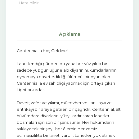
Hata bildir
Açıklama
Centennial'a Hoş Geldiniz!
Lanetlendiği günden bu yana her yüz yılda bir
sadece yüz günlüğüne altı diyarın hükümdarlarının
oynamaya davet edildiği ölümcül bir oyun olan
Centennial'a ev sahipliği yapmak için ortaya çıkan
Lightlark adası…
Davet; zafer ve yıkımı, mücevher ve kanı, aşkı ve
entrikayı bir araya getiren bir çağrıdır. Centennial, altı
hükümdara diyarlarını yüzyıllardır saran lanetleri
bozmaları için son bir şans sunar. Her hükümdarın
saklayacak bir şeyi, her âlemin benzersiz
acımasızlıkta bir laneti vardır. Lanetleri yok etmek