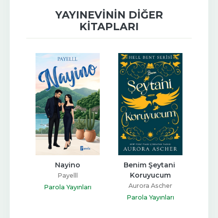
YAYINEVININ DIĞER
KITAPLARI
şk
Nayino
Benim Şeytani 
Neh
Koruyucum
Payelll
Aurora Ascher
arı
Parola Yayınları
Parola Yayınları
Pa