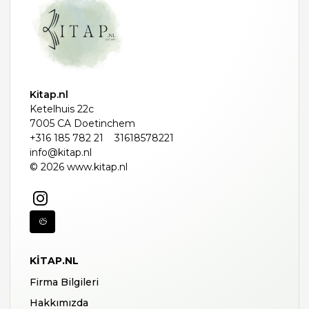
Kitap.nl
Ketelhuis 22c
7005 CA Doetinchem
+316 185 782 21
31618578221
info@kitap.nl
© 2026 www.kitap.nl
KITAP.NL
Firma Bilgileri
Hakkımızda