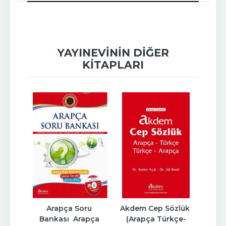
YAYINEVININ DIĞER
KITAPLARI
arla 
Arapça Soru 
Akdem Cep Sözlük 
101 A
le
Bankası  Arapça 
(Arapça Türkçe-