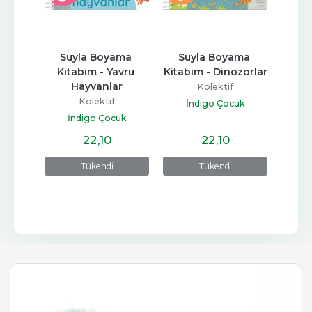
Yüzyılı
Suyla Boyama 
Suyla Boyama 
Su
Kitabım - Yavru 
Kitabım - Dinozorlar
Kita
Hayvanlar
H
Kolektif
ları
Kolektif
İndigo Çocuk
İndigo Çocuk
İ
22
,10
22
,10
Tükendi
Tükendi