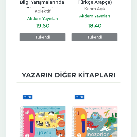
Bilgi Yarışmalarında 
Türkçe Arapça)
cı
Çıkmış Sorular 
Kerim Açık
arı
Ak
Kolektif
(2010-2014)
Akdem Yayınları
Akdem Yayınları
19
,60
18
,40
Tükendi
Tükendi
YAZARIN DIĞER KITAPLARI
YENI
YENI
YENI