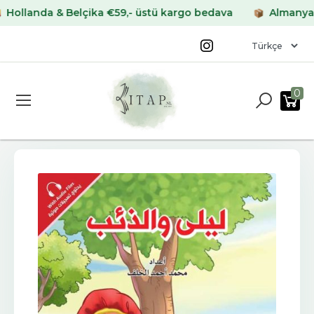
landa & Belçika €59,- üstü kargo bedava
Almanya & Fr
0