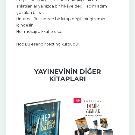
anlatılanlar yalnızca bir hikâye değil; adım adım
çözülen bir sır.
Unutma: Bu sadece bir kitap değil, bir gizemin
içindesin.
Her mesajı dikkatle oku.
Not: Bu eser bir texting kurgudur.
YAYINEVININ DIĞER
KITAPLARI
-%
9