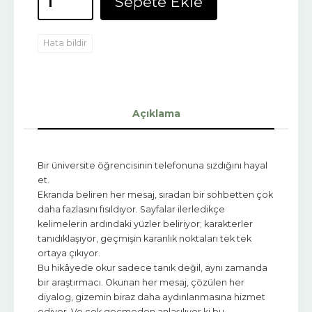
Sepete Ekle
Hata bildir
Açıklama
Bir üniversite öğrencisinin telefonuna sızdığını hayal
et.
Ekranda beliren her mesaj, sıradan bir sohbetten çok
daha fazlasını fısıldıyor. Sayfalar ilerledikçe
kelimelerin ardındaki yüzler beliriyor; karakterler
tanıdıklaşıyor, geçmişin karanlık noktaları tek tek
ortaya çıkıyor.
Bu hikâyede okur sadece tanık değil, aynı zamanda
bir araştırmacı. Okunan her mesaj, çözülen her
diyalog, gizemin biraz daha aydınlanmasına hizmet
ediyor. Ve çok geçmeden anlaşılıyor ki bu