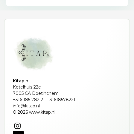
Kitap.nl
Ketelhuis 22c
7005 CA Doetinchem
+316 185 782 21
31618578221
info@kitap.nl
© 2026 www.kitap.nl