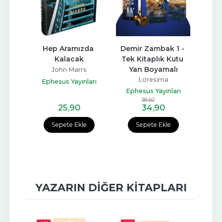
 1 - 
Hep Aramızda 
Demir Zambak 1 - 
Dem
yamalı
Kalacak
Tek Kitaplık Kutu 
Yan Boyamalı
John Marrs
Eph
Loresima
ları
Ephesus Yayınları
Ephesus Yayınları
38
,60
25
,90
34
,90
e
Sepete Ekle
Sepete Ekle
YAZARIN DIĞER KITAPLARI