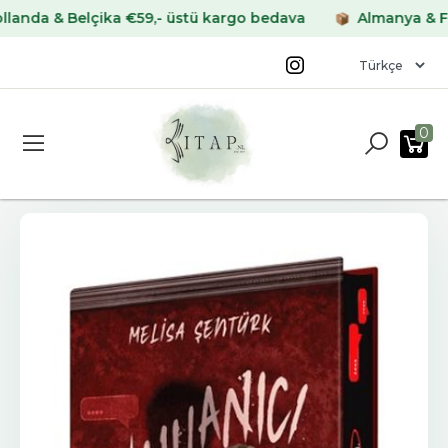
 & Belçika €59,- üstü kargo bedava
Almanya & Fransa
0