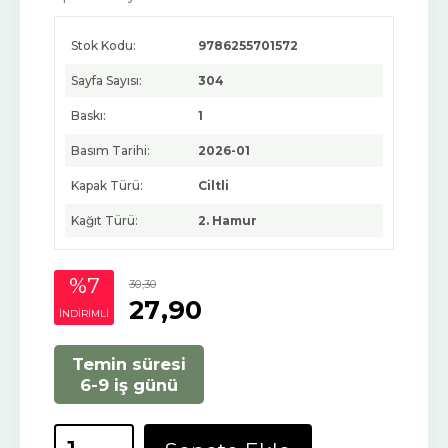
Stok Kodu:
9786255701572
Sayfa Sayısı:
304
Baskı:
1
Basım Tarihi:
2026-01
Kapak Türü:
Ciltli
Kağıt Türü:
2. Hamur
%7
30
,30
27
,90
INDIRIMLI
Temin süresi
6-9 iş günü