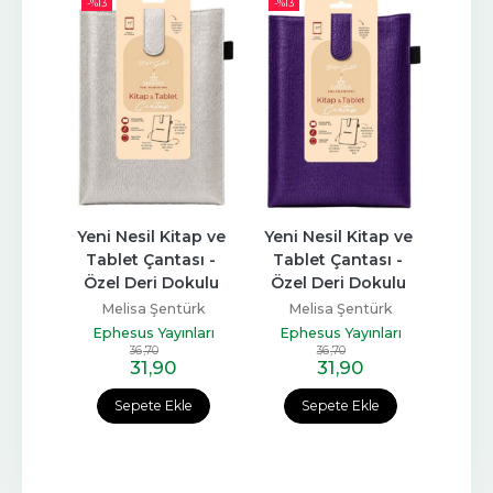
-%
13
-%
13
-%
12
ap ve 
Yeni Nesil Kitap ve 
Yeni Nesil Kitap ve 
Kul
ı - 
Tablet Çantası - 
Tablet Çantası - 
Ki
ulu 
Özel Deri Dokulu 
Özel Deri Dokulu 
Bo
Gümüş
Mor
Me
ürk
Melisa Şentürk
Melisa Şentürk
Eph
ları
Ephesus Yayınları
Ephesus Yayınları
36
,70
36
,70
31
,90
31
,90
e
Sepete Ekle
Sepete Ekle