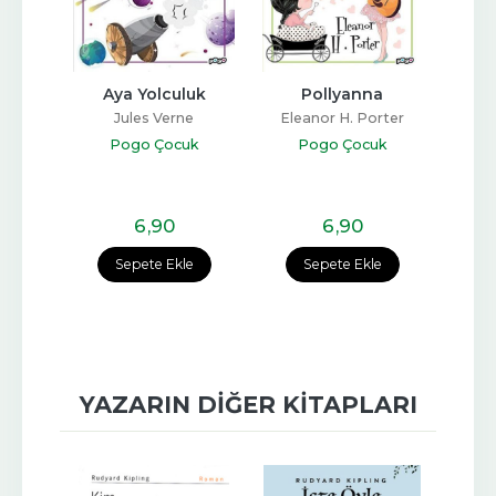
lar 
Aya Yolculuk
Pollyanna
T
a
Jules Verne
Eleanor H. Porter
ll
Pogo Çocuk
Pogo Çocuk
P
uk
6
,90
6
,90
e
Sepete Ekle
Sepete Ekle
YAZARIN DIĞER KITAPLARI