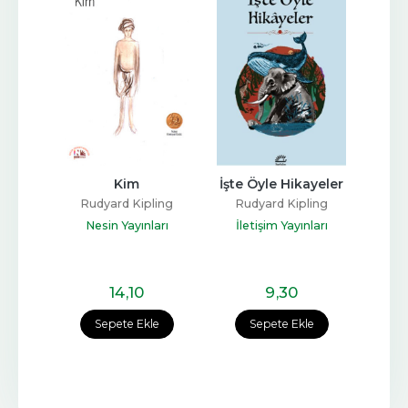
tanlar
Kim
İşte Öyle Hikayeler
Orma
ing
Rudyard Kipling
Rudyard Kipling
Ru
yınları
Nesin Yayınları
İletişim Yayınları
Ki
14
,10
9
,30
e
Sepete Ekle
Sepete Ekle