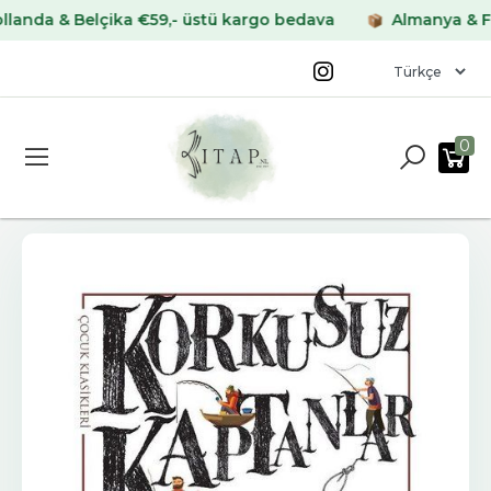
a & Belçika €59,- üstü kargo bedava
Almanya & Fransa
0