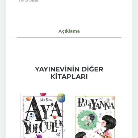
Hata bildir
Açıklama
YAYINEVININ DIĞER
KITAPLARI