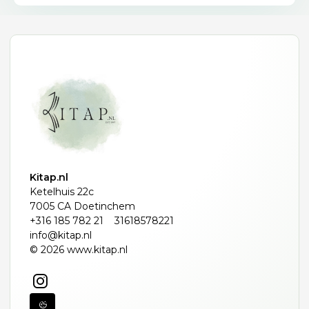
Kitap.nl
Ketelhuis 22c
7005 CA Doetinchem
+316 185 782 21
31618578221
info@kitap.nl
© 2026 www.kitap.nl