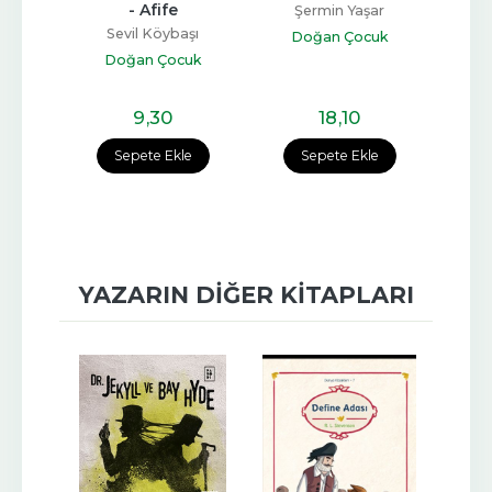
tulu 
- Afife
Sahne
Şermin Yaşar
P
Sevil Köybaşı
Doğan Çocuk
Kul
Doğan Çocuk
uk
D
9
,30
18
,10
e
Sepete Ekle
Sepete Ekle
YAZARIN DIĞER KITAPLARI