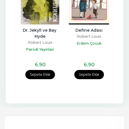
Dr. Jekyll ve Bay 
Define Adası
Hyde
is
Robert Louis
R
n
Robert Louis
Stevenson
s
Erdem Çocuk
Y
Stevenson
Parodi Yayınları
6
,90
6
,90
e
Sepete Ekle
Sepete Ekle