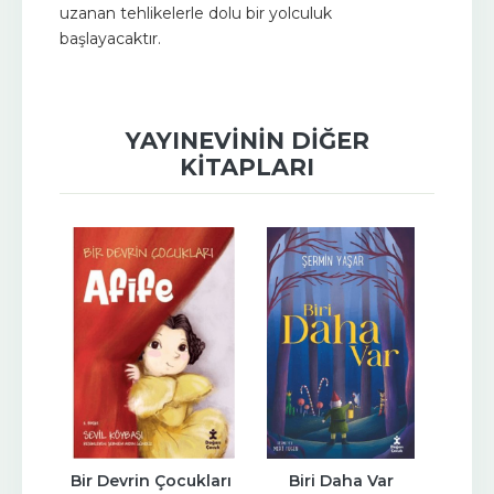
uzanan tehlikelerle dolu bir yolculuk
başlayacaktır.
YAYINEVININ DIĞER
KITAPLARI
 Taşlı 
Bir Devrin Çocukları 
Biri Daha Var
Yapı