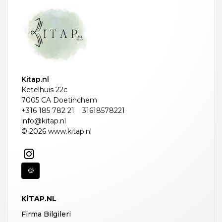
Kitap.nl
Ketelhuis 22c
7005 CA Doetinchem
+316 185 782 21
31618578221
info@kitap.nl
© 2026 www.kitap.nl
KITAP.NL
Firma Bilgileri