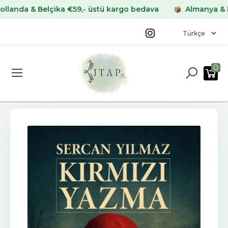
da & Belçika €59,- üstü kargo bedava
Almanya & Fran
0