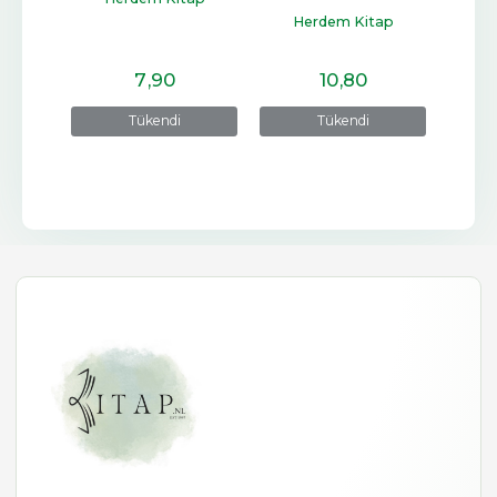
ap
Herdem Kitap
7
,90
10
,80
Tükendi
Tükendi