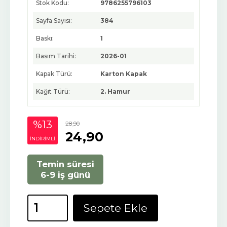
Stok Kodu:
9786255796103
Sayfa Sayısı:
384
Baskı:
1
Basım Tarihi:
2026-01
Kapak Türü:
Karton Kapak
Kağıt Türü:
2. Hamur
%13
28
,90
24
,90
INDIRIMLI
Temin süresi
6-9 iş günü
Sepete Ekle