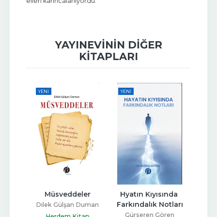
elleri karıncalanıyordu.
YAYINEVININ DIĞER
KITAPLARI
YENI
YENI
YENI
lan 
Müsveddeler
Hyatın Kıyısında 
Kurg
Farkındalık Notları
Dilek Gülşan Duman
Ge
un
Gürseren Gören
Herdem Kitap
H