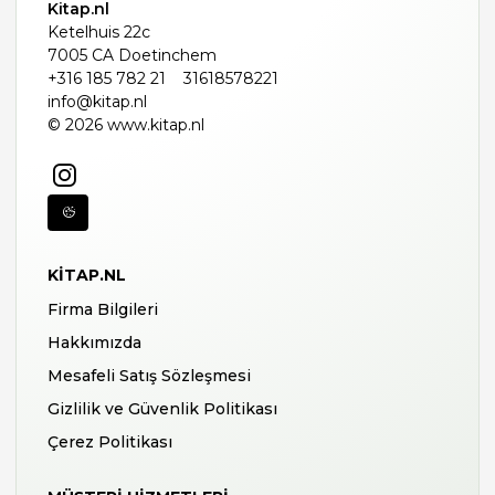
Kitap.nl
Ketelhuis 22c
7005 CA Doetinchem
+316 185 782 21
31618578221
info@kitap.nl
© 2026 www.kitap.nl
KITAP.NL
Firma Bilgileri
Hakkımızda
Mesafeli Satış Sözleşmesi
Gizlilik ve Güvenlik Politikası
Çerez Politikası