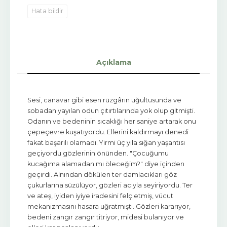
Hata bildir
Açıklama
Sesi, canavar gibi esen rüzgârın uğultusunda ve
sobadan yayılan odun çıtırtılarında yok olup gitmişti.
Odanın ve bedeninin sıcaklığı her saniye artarak onu
çepeçevre kuşatıyordu. Ellerini kaldırmayı denedi
fakat başarılı olamadı. Yirmi üç yıla sığan yaşantısı
geçiyordu gözlerinin önünden. "Çocuğumu
kucağıma alamadan mı öleceğim?" diye içinden
geçirdi. Alnından dökülen ter damlacıkları göz
çukurlarına süzülüyor, gözleri acıyla seyiriyordu. Ter
ve ateş, iyiden iyiye iradesini felç etmiş, vücut
mekanizmasını hasara uğratmıştı. Gözleri kararıyor,
bedeni zangır zangır titriyor, midesi bulanıyor ve