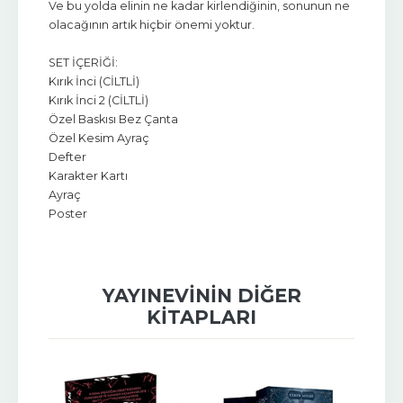
Ve bu yolda elinin ne kadar kirlendiğinin, sonunun ne
olacağının artık hiçbir önemi yoktur.
SET İÇERİĞİ:
Kırık İnci (CİLTLİ)
Kırık İnci 2 (CİLTLİ)
Özel Baskısı Bez Çanta
Özel Kesim Ayraç
Defter
Karakter Kartı
Ayraç
Poster
YAYINEVININ DIĞER
KITAPLARI
-%
11