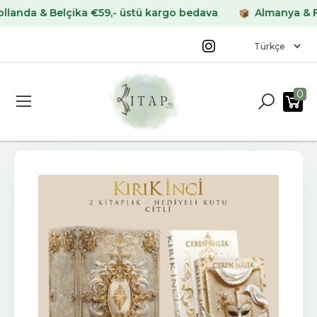
a & Belçika €59,- üstü kargo bedava
Almanya & Fransa
0