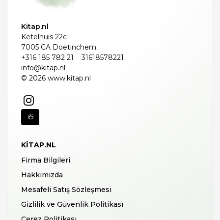
Kitap.nl
Ketelhuis 22c
7005 CA Doetinchem
+316 185 782 21
31618578221
info@kitap.nl
© 2026 www.kitap.nl
KITAP.NL
Firma Bilgileri
Hakkımızda
Mesafeli Satış Sözleşmesi
Gizlilik ve Güvenlik Politikası
Çerez Politikası