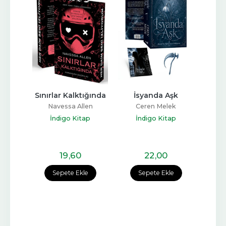
Benim
Sınırlar Kalktığında
İsyanda Aşk
İsyan
ov
Navessa Allen
Ceren Melek
C
ap
İndigo Kitap
İndigo Kitap
İ
19
,60
22
,00
Sepete Ekle
Sepete Ekle