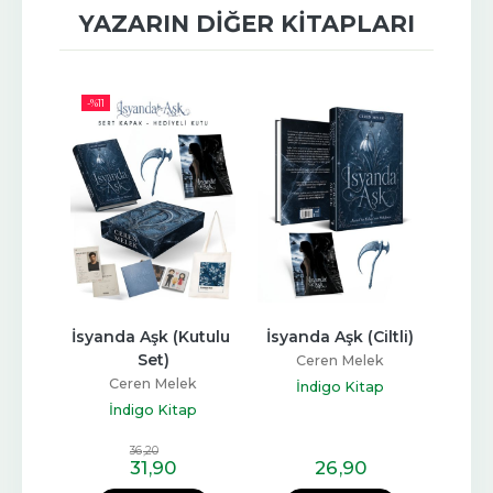
YAZARIN DIĞER KITAPLARI
-%
11
şk
İsyanda Aşk (Kutulu 
İsyanda Aşk (Ciltli)
Kuğu 
Set)
ek
Ceren Melek
C
Ceren Melek
ap
İndigo Kitap
İ
İndigo Kitap
36
,20
31
,90
26
,90