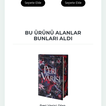
e
Sepete Ekle
Sepete Ekle
BU ÜRÜNÜ ALANLAR
BUNLARI ALDI
Peri Varisi (Yan 